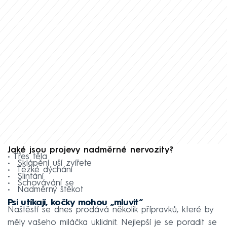
Jaké jsou projevy nadměrné nervozity?
• Třes těla
• Sklápění uší zvířete
• Těžké dýchání
• Slintání
• Schovávání se
• Nadměrný štěkot
Psi utíkají, kočky mohou „mluvit“
Naštěstí se dnes prodává několik přípravků, které by
měly vašeho miláčka uklidnit. Nejlepší je se poradit se