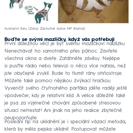
Ilustrační foto
Zdroj: Záchytné kotce MP Blatná
Buďte se svými mazlíčky, když vás potřebují
První důležitou věcí je být svému mazlíčkovi nablízku.
Nenechávat ho samotného přes půlnoc. Zavřete
všechna okna a dveře. Zatáhněte závěsy. Nejlépe
si pusťte rádio nebo televizi o něco více nahlas, než
jste obyčejně zvyklí. Bude to tlumit rány ohňostroje.
Můžete také pomoci nějakou žvýkací hračkou.
Vyvenčit svého čtyřnohého parťáka jděte raději ještě
vpodvečer, kdy je relativní klid. A velice důležité také
je psa za výjimečné chování způsobené stresovou
situací netrestat! Ani jinak na jeho reakce zbytečně
neupozorňujte.
Poslední tip na uklidnění je i speciální vázací metoda,
která by měla pejska uklidnit. Postupovat můžete