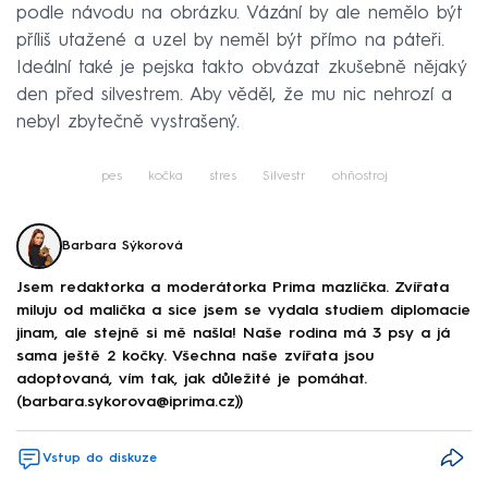
podle návodu na obrázku. Vázání by ale nemělo být
příliš utažené a uzel by neměl být přímo na páteři.
Ideální také je pejska takto obvázat zkušebně nějaký
den před silvestrem. Aby věděl, že mu nic nehrozí a
nebyl zbytečně vystrašený.
pes
kočka
stres
Silvestr
ohňostroj
Barbara Sýkorová
Jsem redaktorka a moderátorka Prima mazlíčka. Zvířata
miluju od malička a sice jsem se vydala studiem diplomacie
jinam, ale stejně si mě našla! Naše rodina má 3 psy a já
sama ještě 2 kočky. Všechna naše zvířata jsou
adoptovaná, vím tak, jak důležité je pomáhat.
(barbara.sykorova@iprima.cz))
Vstup do diskuze