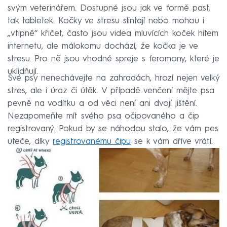
svým veterinářem. Dostupné jsou jak ve formě past,
tak tabletek. Kočky ve stresu slintají nebo mohou i
„vtipně“ křičet, často jsou videa mluvících koček hitem
internetu, ale málokomu dochází, že kočka je ve
stresu. Pro ně jsou vhodné spreje s feromony, které je
uklidňují.
Své psy nenechávejte na zahradách, hrozí nejen velký
stres, ale i úraz či útěk. V případě venčení mějte psa
pevně na vodítku a od věci není ani dvojí jištění.
Nezapomeňte mít svého psa očipovaného a čip
registrovaný. Pokud by se náhodou stalo, že vám pes
uteče, díky
registrovanému čipu
se k vám dříve vrátí.