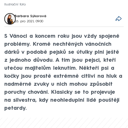
Ilustrační foto
Barbara Sýkorová
26. pro 2021, 09:00
S Vánoci a koncem roku jsou vždy spojené
problémy. Kromě nechtěných vánočních
dárků v podobě pejsků se útulky plní ještě
z jednoho důvodu. A tím jsou pejsci, kteří
utečou majitelům leknutím. Někteří psi a
kočky jsou prostě extrémně citliví na hluk a
nadměrné zvuky u nich mohou způsobit
poruchy chování. Klasicky se to projevuje
na silvestra, kdy neohleduplní lidé pouštějí
petardy.