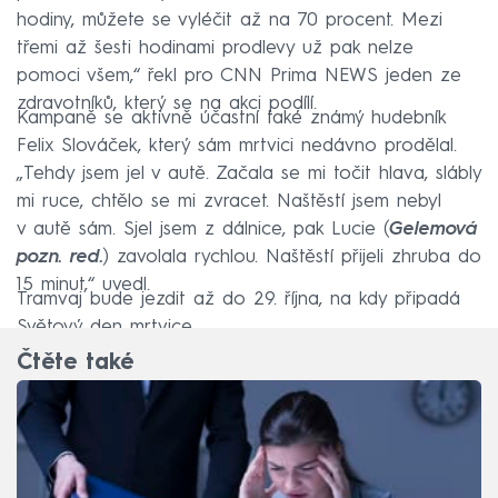
hodiny, můžete se vyléčit až na 70 procent. Mezi
třemi až šesti hodinami prodlevy už pak nelze
pomoci všem,“ řekl pro CNN Prima NEWS jeden ze
zdravotníků, který se na akci podílí.
Kampaně se aktivně účastní také známý hudebník
Felix Slováček, který sám mrtvici nedávno prodělal.
„Tehdy jsem jel v autě. Začala se mi točit hlava, slábly
mi ruce, chtělo se mi zvracet. Naštěstí jsem nebyl
v autě sám. Sjel jsem z dálnice, pak Lucie (
Gelemová
pozn. red.
) zavolala rychlou. Naštěstí přijeli zhruba do
15 minut,“ uvedl.
Tramvaj bude jezdit až do 29. října, na kdy připadá
Světový den mrtvice.
Čtěte také