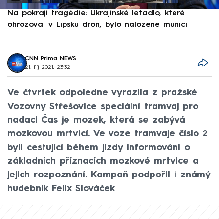
Na pokraji tragédie: Ukrajinské letadlo, které
P
ohrožoval v Lipsku dron, bylo naložené municí
e
CNN Prima NEWS
21. říj 2021, 23:32
Ve čtvrtek odpoledne vyrazila z pražské
Vozovny Střešovice speciální tramvaj pro
nadaci Čas je mozek, která se zabývá
mozkovou mrtvicí. Ve voze tramvaje číslo 2
byli cestující během jízdy informováni o
základních příznacích mozkové mrtvice a
jejich rozpoznání. Kampaň podpořil i známý
hudebník Felix Slováček