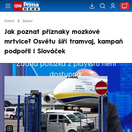
Domů
Zdraví
Jak poznat příznaky mozkové
mrtvice? Osvětu šíří tramvaj, kampaň
podpořil i Slováček
Žádná položka z playlistu není
Výběr redakce
dostupná.