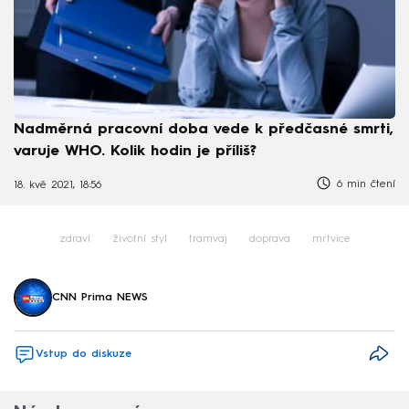
Nadměrná pracovní doba vede k předčasné smrti,
varuje WHO. Kolik hodin je příliš?
6 min čtení
18. kvě 2021, 18:56
zdraví
životní styl
tramvaj
doprava
mrtvice
CNN Prima NEWS
Vstup do diskuze