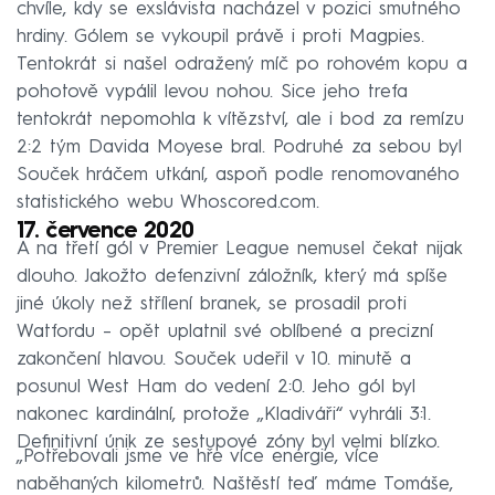
chvíle, kdy se exslávista nacházel v pozici smutného
hrdiny. Gólem se vykoupil právě i proti Magpies.
Tentokrát si našel odražený míč po rohovém kopu a
pohotově vypálil levou nohou. Sice jeho trefa
tentokrát nepomohla k vítězství, ale i bod za remízu
2:2 tým Davida Moyese bral. Podruhé za sebou byl
Souček hráčem utkání, aspoň podle renomovaného
statistického webu Whoscored.com.
17. července 2020
A na třetí gól v Premier League nemusel čekat nijak
dlouho. Jakožto defenzivní záložník, který má spíše
jiné úkoly než střílení branek, se prosadil proti
Watfordu – opět uplatnil své oblíbené a precizní
zakončení hlavou. Souček udeřil v 10. minutě a
posunul West Ham do vedení 2:0. Jeho gól byl
nakonec kardinální, protože „Kladiváři“ vyhráli 3:1.
Definitivní únik ze sestupové zóny byl velmi blízko.
„Potřebovali jsme ve hře více energie, více
naběhaných kilometrů. Naštěstí teď máme Tomáše,