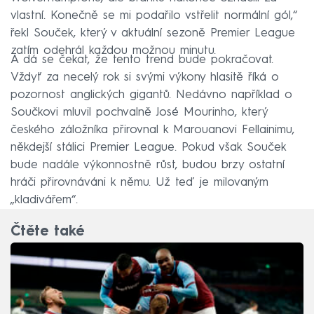
vlastní. Konečně se mi podařilo vstřelit normální gól,“
řekl Souček, který v aktuální sezoně Premier League
zatím odehrál každou možnou minutu.
A dá se čekat, že tento trend bude pokračovat.
Vždyť za necelý rok si svými výkony hlasitě říká o
pozornost anglických gigantů. Nedávno například o
Součkovi mluvil pochvalně José Mourinho, který
českého záložníka přirovnal k Marouanovi Fellainimu,
někdejší stálici Premier League. Pokud však Souček
bude nadále výkonnostně růst, budou brzy ostatní
hráči přirovnáváni k němu. Už teď je milovaným
„kladivářem“.
Čtěte také