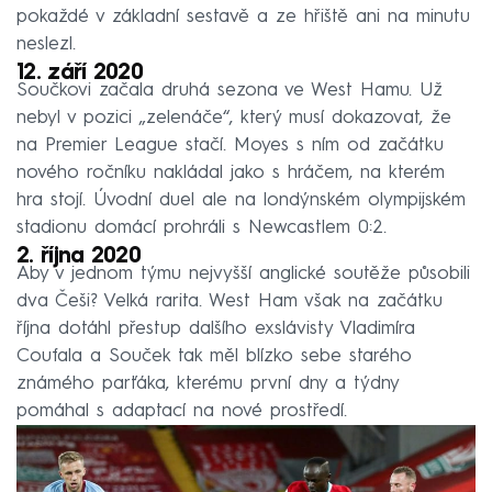
pokaždé v základní sestavě a ze hřiště ani na minutu
neslezl.
12. září 2020
Součkovi začala druhá sezona ve West Hamu. Už
nebyl v pozici „zelenáče“, který musí dokazovat, že
na Premier League stačí. Moyes s ním od začátku
nového ročníku nakládal jako s hráčem, na kterém
hra stojí. Úvodní duel ale na londýnském olympijském
stadionu domácí prohráli s Newcastlem 0:2.
2. října 2020
Aby v jednom týmu nejvyšší anglické soutěže působili
dva Češi? Velká rarita. West Ham však na začátku
října dotáhl přestup dalšího exslávisty Vladimíra
Coufala a Souček tak měl blízko sebe starého
známého parťáka, kterému první dny a týdny
pomáhal s adaptací na nové prostředí.