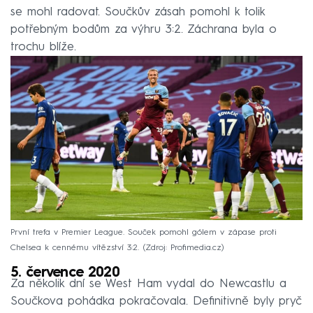
se mohl radovat. Součkův zásah pomohl k tolik
potřebným bodům za výhru 3:2. Záchrana byla o
trochu blíže.
První trefa v Premier League. Souček pomohl gólem v zápase proti
Chelsea k cennému vítězství 3:2.
Zdroj: Profimedia.cz
5. července 2020
Za několik dní se West Ham vydal do Newcastlu a
Součkova pohádka pokračovala. Definitivně byly pryč