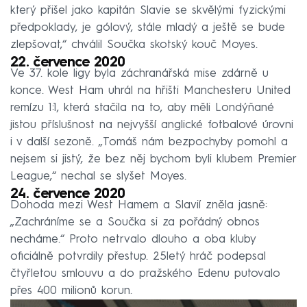
který přišel jako kapitán Slavie se skvělými fyzickými
předpoklady, je gólový, stále mladý a ještě se bude
zlepšovat,“ chválil Součka skotský kouč Moyes.
22. července 2020
Ve 37. kole ligy byla záchranářská mise zdárně u
konce. West Ham uhrál na hřišti Manchesteru United
remízu 1:1, která stačila na to, aby měli Londýňané
jistou příslušnost na nejvyšší anglické fotbalové úrovni
i v další sezoně. „Tomáš nám bezpochyby pomohl a
nejsem si jistý, že bez něj bychom byli klubem Premier
League,“ nechal se slyšet Moyes.
24. července 2020
Dohoda mezi West Hamem a Slavií zněla jasně:
„Zachráníme se a Součka si za pořádný obnos
necháme.“ Proto netrvalo dlouho a oba kluby
oficiálně potvrdily přestup. 25letý hráč podepsal
čtyřletou smlouvu a do pražského Edenu putovalo
přes 400 milionů korun.