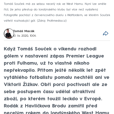
Tomáš Souček má za sebou necelý rok ve West Hamu. Nyní lze směle
říct, že jeho přestup do londýnského klubu byl více než vydařený.
Fotografie pochází z červencového duelu s Watfordem, ve kterém Souček
vstřelil rozhodující gól.
Zdroj: Profimedia.cz
Tomáš Macák
10. lis 2020, 10:04
Když Tomáš Souček o víkendu rozhodl
gólem v nastavení zápas Premier League
proti Fulhamu, už to vlastně nikoho
nepřekvapilo. Přitom ještě několik let zpět
vytáhlého fotbalistu pomalu nechtěli ani ve
Viktorii Žižkov. Obří porcí poctivosti ale ze
sebe postupem času udělal atraktivní
zboží, po kterém toužil leckdo v Evropě.
Rodák z Havlíčkova Brodu zamířil před
necelým rokem do londýnského West Hamu