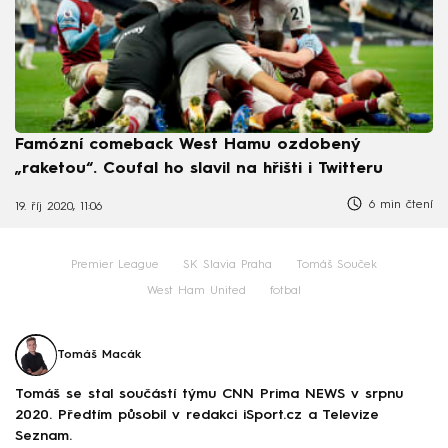
Famózní comeback West Hamu ozdobený
„raketou“. Coufal ho slavil na hřišti i Twitteru
6 min čtení
19. říj 2020, 11:06
Premier League
SK Slavia Praha
Tomáš Souček
West Ham United
fotbal
Tomáš Macák
Tomáš se stal součástí týmu CNN Prima NEWS v srpnu
2020. Předtím působil v redakci iSport.cz a Televize
Seznam.