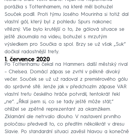
porážka s Tottenhamem, na které měl bohužel
Souček podíl. Proti týmu Josého Mourinha si totiž dal
vlastní gól, který byl z pohledu Spurs nakonec
vítězný. Vše bylo krutější o to, že gólová situace se
ještě zkoumala na videu, bohužel s mrzutým
výsledkem pro Součka a spol. Brzy se už však „Suk“
dočkal radostnější trefy.
1. července 2020
Po Tottenhamu čekal na Hammers další městský rival
– Chelsea. Domácí zápas se zvrhl v pěkně divoký
večer. Souček se už už radoval z premiérového gólu
do správné sítě. Jenže jak v předchozím zápase VAR
vlastní trefu českého hráče potvrdil, tentokrát řekl
„ne“. „Říkal jsem si, co se tady ještě může stát,“
ohlížel se zpětně reprezentant za okamžikem.
Zklamání ale netrvalo dlouho. V nastavení prvního
poločasu předvedl to, co předtím několikrát v dresu
Slavie. Po standardní situaci zavěsil hlavou a konečně