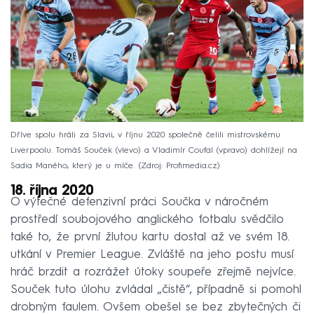
Dříve spolu hráli za Slavii, v říjnu 2020 společně čelili mistrovskému
Liverpoolu. Tomáš Souček (vlevo) a Vladimír Coufal (vpravo) dohlížejí na
Sadia Maného, který je u míče.
Zdroj: Profimedia.cz
18. října 2020
O výtečné defenzivní práci Součka v náročném
prostředí soubojového anglického fotbalu svědčilo
také to, že první žlutou kartu dostal až ve svém 18.
utkání v Premier League. Zvláště na jeho postu musí
hráč brzdit a rozrážet útoky soupeře zřejmě nejvíce.
Souček tuto úlohu zvládal „čistě“, případně si pomohl
drobným faulem. Ovšem obešel se bez zbytečných či