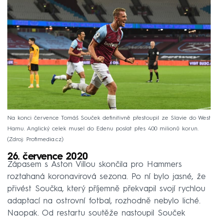
Na konci července Tomáš Souček definitivně přestoupil ze Slavie do West
Hamu. Anglický celek musel do Edenu poslat přes 400 milionů korun.
Zdroj: Profimedia.cz
26. července 2020
Zápasem s Aston Villou skončila pro Hammers
roztahaná koronavirová sezona. Po ní bylo jasné, že
přivést Součka, který příjemně překvapil svojí rychlou
adaptací na ostrovní fotbal, rozhodně nebylo liché.
Naopak. Od restartu soutěže nastoupil Souček