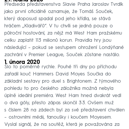
Předseda představenstva Slavie Praha Jaroslav Tvrdík
jako první oficiálně oznamuje, že Tomáš Souček,
který doposud spadal pod jeho křídla, se stává
hráčem „Kladivářů“. V tu chvíli se jedná pouze o
půlroční hostování, za nějž má West Ham pražskému
celku zaplatit 113 milionů korun. Pravidla hry jsou
následující – pokud se sestupem ohrožení Londýňané
zachrání v Premier League, Souček zůstane nastálo.
1. února 2020
Šlo to poměrně rychle. Pouhé tři dny po příchodu
zařadil kouč Hammers David Moyes Součka do
základní sestavy pro duel s Brightonem. Z týmového
pohledu to pro českého záložníka možná nebyla
úplně ideální premiéra. West Ham hned dvakrát vedl
o dva góly, přesto zápas skončil 3:3. Ovšem muž
s číslem 28 na zádech byl za své představení chválen
– ostrovními médii, fanoušky i koučem Moyesem.
Vyslal signál, že na soutěž, která je považována za