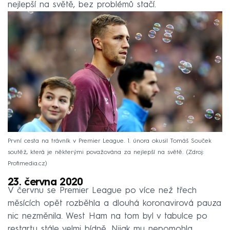
nejlepší na světě, bez problémů stačí.
První cesta na trávník v Premier League. 1. února okusil Tomáš Souček
soutěž, která je některými považována za nejlepší na světě.
Zdroj:
Profimedia.cz
23. června 2020
V červnu se Premier League po více než třech
měsících opět rozběhla a dlouhá koronavirová pauza
nic nezměnila. West Ham na tom byl v tabulce po
restartu stále velmi bídně. Nijak mu nepomohla