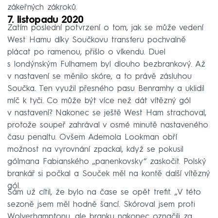
zákeřných zákroků.
7. listopadu 2020
Zatím poslední potvrzení o tom, jak se může vedení
West Hamu díky Součkovu transferu pochvalně
plácat po ramenou, přišlo o víkendu. Duel
s londýnským Fulhamem byl dlouho bezbrankový. Až
v nastavení se měnilo skóre, a to právě zásluhou
Součka. Ten využil přesného pasu Benramhy a uklidil
míč k tyči. Co může být více než dát vítězný gól
v nastavení? Nakonec se ještě West Ham strachoval,
protože soupeř zahrával v osmé minutě nastaveného
času penaltu. Ovšem Ademola Lookman obří
možnost na vyrovnání zpackal, když se pokusil
gólmana Fabianského „panenkovsky“ zaskočit. Polský
brankář si počkal a Souček měl na kontě další vítězný
gól.
Sám už cítil, že bylo na čase se opět trefit. „V této
sezoně jsem měl hodně šancí. Skóroval jsem proti
Wolverhamptonu, ale branku nakonec označili za