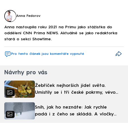
Anna Fedorov
Anna nastoupila roku 2021 na Primu jako stážistka do
oddělení CNN Prima NEWS. Aktuálně se jako redaktorka
stará o sekci Showtime.
Pro tento článek jsou komentáře vypnuté
Návrhy pro vás
Žebříček nejhorších jídel světa.
Umístily se i tři české pokrmy, vévodí
skandinávská kuchyně
Sníh, jak ho neznáte: Jak rychle
padá i z čeho se skládá. A vločky
nejsou bílé