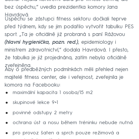
bez úspěchu,“ uvedla prezidentka komory Jana
Havrdová.
Úspěchu se zástupci fitness sektoru dočkali teprve
před týdnem, kdy se jim podařilo vytvořit tabulku PES
sport. „Ta je oficiálně již probraná s paní Rážovou
(hlavní hygienička, pozn. red.)
, epidemiology i
ministrem zdravotnictví,“ dodala Havrdová. I přesto,
že tabulka je již projednána, zatím nebyla oficiálně
zveřejněna.
Aby o předběžných podmínkách měli přehled nejen
majitelé fitness center, ale i veřejnost, zveřejnila je
komora na Facebooku:
maximální kapacita 1 osoba/15 m2
skupinové lekce 9+1
povinné odstupy 2 metry
ochrana úst a nosu během tréninku nebude nutná
pro provoz šaten a sprch pouze režimová a