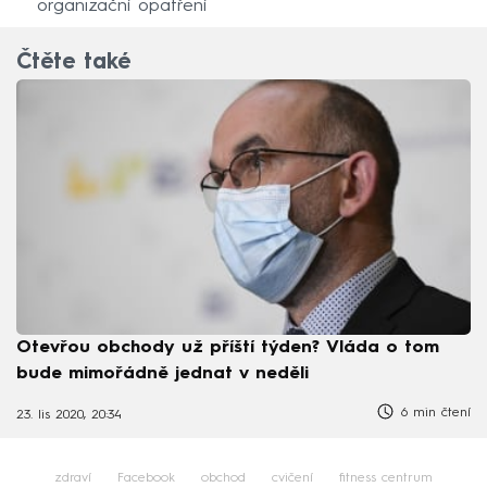
organizační opatření
Čtěte také
Otevřou obchody už příští týden? Vláda o tom
bude mimořádně jednat v neděli
6 min čtení
23. lis 2020, 20:34
zdraví
Facebook
obchod
cvičení
fitness centrum