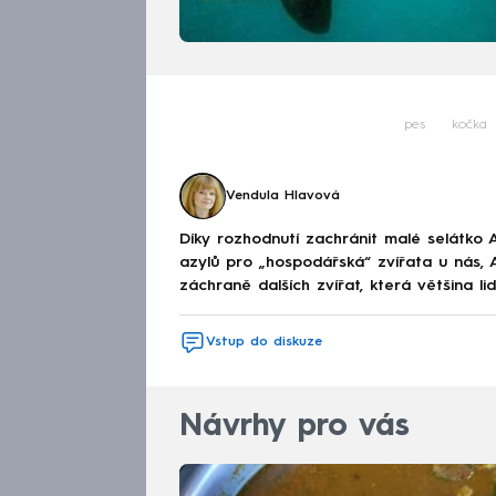
pes
kočka
Vendula Hlavová
Díky rozhodnutí zachránit malé selátko 
azylů pro „hospodářská“ zvířata u nás, 
záchraně dalších zvířat, která většina li
Vstup do diskuze
Návrhy pro vás