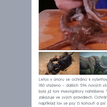
Letos v únoru se ochránci k vyšetřován
180 staženo – dalších 594 nových vš
byla již loni investigátory nahlášen
zakazuje ve svých pravidlech. Ochrán
například lov se psy či kohoutí a p