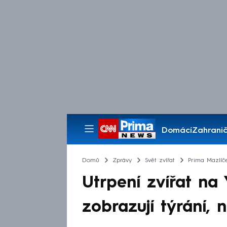
Domácí
Zahranič
Pořady
Domů
Zprávy
Svět zvířat
Prima Mazlíč
Utrpení zvířat na 
zobrazují týrání, n