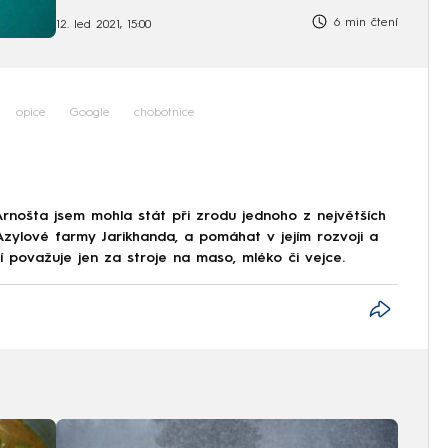
6 min čtení
12. led 2021, 15:00
opice
Google
chobotnice
Arnošta jsem mohla stát při zrodu jednoho z největších
Azylové farmy Jarikhanda, a pomáhat v jejím rozvoji a
dí považuje jen za stroje na maso, mléko či vejce.