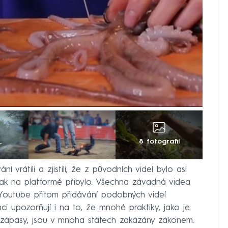
8 fotografií
í vrátili a zjistili, že z původních videí bylo asi
ak na platformě přibylo. Všechna závadná videa
a. Youtube přitom přidávání podobných videí
ci upozorňují i na to, že mnohé praktiky, jako je
sí zápasy, jsou v mnoha státech zakázány zákonem.