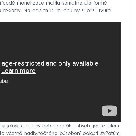
případě monetizace mohla samotné platformě
reklamy. Na dalších 15 milionů by si přišli tvůrci
í jakýkoli násilný nebo brutální obsah, jehož cílem
 to včetně nadbytečného působení bolesti zvířatům.