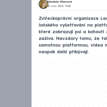
Vendula Hlavová
18. úno 2021, 15:30
Zvířeckoprávní organizace La
loňského vyšetřování na platf
které zobrazují psí a kohoutí 
zaživa. Navzdory tomu, že ta
samotnou platformou, videa n
naopak další přibývají.