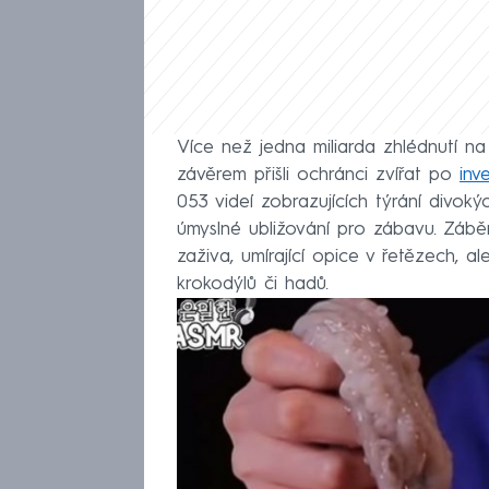
Více než jedna miliarda zhlédnutí na 
závěrem přišli ochránci zvířat po
inv
053 videí zobrazujících týrání divoký
úmyslné ubližování pro zábavu. Záběr
zaživa, umírající opice v řetězech, al
krokodýlů či hadů.