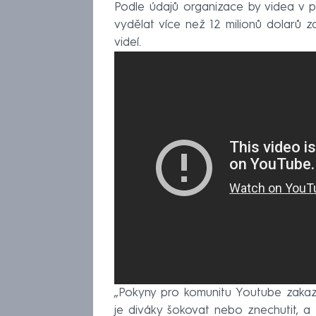
Podle údajů organizace by videa v 
vydělat více než 12 milionů dolarů za 
videí.
„Pokyny pro komunitu Youtube zakazuj
je diváky šokovat nebo znechutit, a