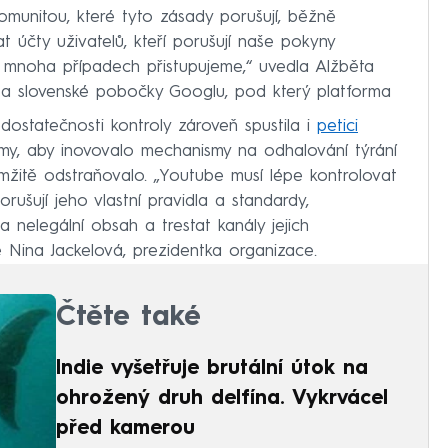
munitou, které tyto zásady porušují, běžně
účty uživatelů, kteří porušují naše pokyny
mnoha případech přistupujeme,“ uvedla Alžběta
a slovenské pobočky Googlu, pod který platforma
dostatečnosti kontroly zároveň spustila i
petici
my, aby inovovalo mechanismy na odhalování týrání
mžitě odstraňovalo. „Youtube musí lépe kontrolovat
rušují jeho vlastní pravidla a standardy,
 nelegální obsah a trestat kanály jejich
e Nina Jackelová, prezidentka organizace.
Čtěte také
Indie vyšetřuje brutální útok na
ohrožený druh delfína. Vykrvácel
před kamerou