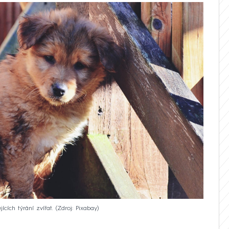
ících týrání zvířat.
Zdroj: Pixabay