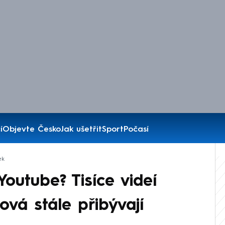
í
Objevte Česko
Jak ušetřit
Sport
Počasí
ek
Youtube? Tisíce videí
ová stále přibývají