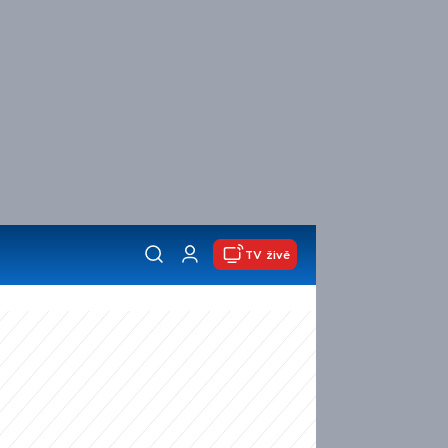
TV živě