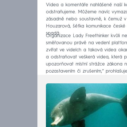
Videa a komentáře nahlášené naší ko
odstraňujeme. Můžeme navíc vymazat 
zásadně nebo soustavně, k čemuž v 
Houzarová, šéfka komunikace české 
spadá.
Organizace Lady Freethinker kvůli ne
směřovanou právě na vedení platfor
zvířat ve videích a taková videa oka
a odstraňovat veškerá videa, která po
upozorňovat místní strážce zákona na
pozastavením či zrušením,“ prohlašuj