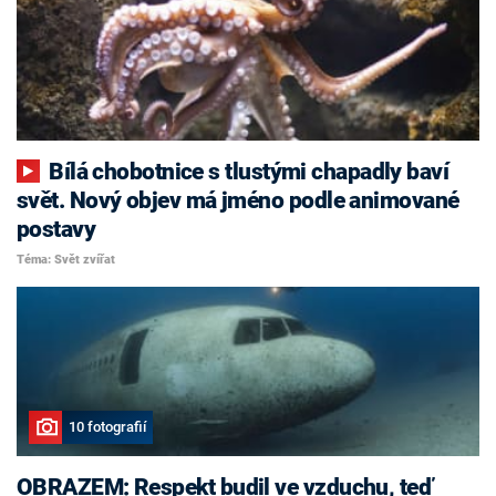
Bílá chobotnice s tlustými chapadly baví
svět. Nový objev má jméno podle animované
postavy
Téma: Svět zvířat
10 fotografií
OBRAZEM: Respekt budil ve vzduchu, teď