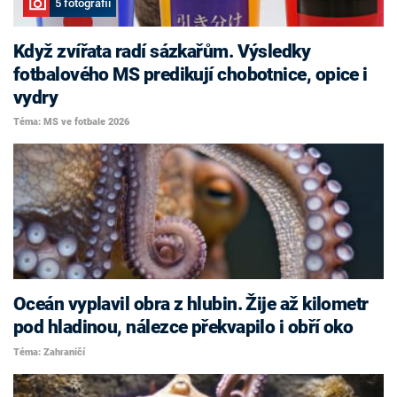
5 fotografií
Když zvířata radí sázkařům. Výsledky
fotbalového MS predikují chobotnice, opice i
vydry
Téma: MS ve fotbale 2026
Oceán vyplavil obra z hlubin. Žije až kilometr
pod hladinou, nálezce překvapilo i obří oko
Téma: Zahraničí