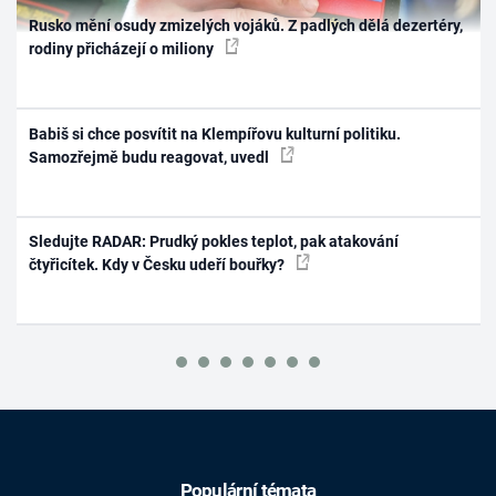
Rusko mění osudy zmizelých vojáků. Z padlých dělá dezertéry,
rodiny přicházejí o miliony
Babiš si chce posvítit na Klempířovu kulturní politiku.
Samozřejmě budu reagovat, uvedl
Sledujte RADAR: Prudký pokles teplot, pak atakování
čtyřicítek. Kdy v Česku udeří bouřky?
Populární témata