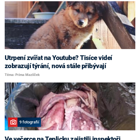
Utrpení zvířat na Youtube? Tisíce videí
zobrazují týrání, nová stále přibývají
Téma: Prima Mazlíček
9 fotografií
Ve večerce na Teplicku zajistili inspektoři