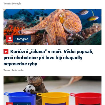
Téma: Ekologie
6 fotografií
Kuriózní „šikana“ v moři. Vědci popsali,
proč chobotnice při lovu bijí chapadly
neposedné ryby
Téma: Svět zvířat