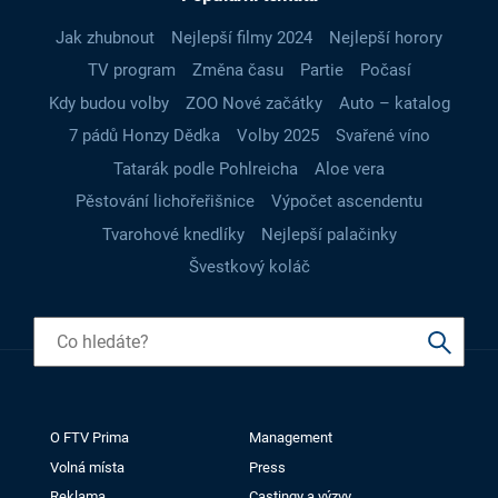
Jak zhubnout
Nejlepší filmy 2024
Nejlepší horory
TV program
Změna času
Partie
Počasí
Kdy budou volby
ZOO Nové začátky
Auto – katalog
7 pádů Honzy Dědka
Volby 2025
Svařené víno
Tatarák podle Pohlreicha
Aloe vera
Pěstování lichořeřišnice
Výpočet ascendentu
Tvarohové knedlíky
Nejlepší palačinky
Švestkový koláč
O FTV Prima
Management
Volná místa
Press
Reklama
Castingy a výzvy