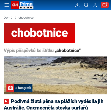
Domů
chobotnice
chobotnice
Výpis příspěvků ke štítku
„chobotnice“
8 fotografií
Podivná žlutá pěna na plážích vyděsila jih
Austrálie. Onemocněla stovka surfařů