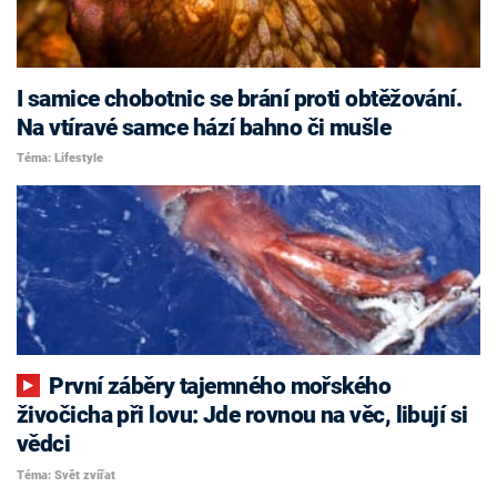
I samice chobotnic se brání proti obtěžování.
Na vtíravé samce hází bahno či mušle
Téma: Lifestyle
První záběry tajemného mořského
živočicha při lovu: Jde rovnou na věc, libují si
vědci
Téma: Svět zvířat