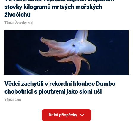
stovky kilogramů mrtvých mořských
živočichů
Téma: Ústecký kraj
Vědci zachytili v rekordní hloubce Dumbo
chobotnici s ploutvemi jako sloní uši
Téma: CNN
Další příspěvky