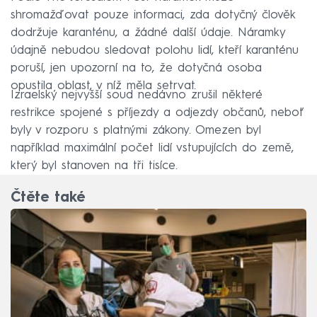
shromažďovat pouze informaci, zda dotyčný člověk
dodržuje karanténu, a žádné další údaje. Náramky
údajně nebudou sledovat polohu lidí, kteří karanténu
poruší, jen upozorní na to, že dotyčná osoba
opustila oblast, v níž měla setrvat.
Izraelský nejvyšší soud nedávno zrušil některé
restrikce spojené s příjezdy a odjezdy občanů, neboť
byly v rozporu s platnými zákony. Omezen byl
například maximální počet lidí vstupujících do země,
který byl stanoven na tři tisíce.
Čtěte také