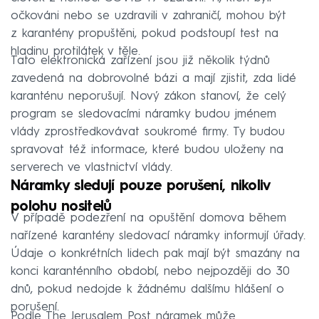
očkováni nebo se uzdravili v zahraničí, mohou být
z karantény propuštěni, pokud podstoupí test na
hladinu protilátek v těle.
Tato elektronická zařízení jsou již několik týdnů
zavedená na dobrovolné bázi a mají zjistit, zda lidé
karanténu neporušují. Nový zákon stanoví, že celý
program se sledovacími náramky budou jménem
vlády zprostředkovávat soukromé firmy. Ty budou
spravovat též informace, které budou uloženy na
serverech ve vlastnictví vlády.
Náramky sledují pouze porušení, nikoliv
polohu nositelů
V případě podezření na opuštění domova během
nařízené karantény sledovací náramky informují úřady.
Údaje o konkrétních lidech pak mají být smazány na
konci karanténního období, nebo nejpozději do 30
dnů, pokud nedojde k žádnému dalšímu hlášení o
porušení.
Podle The Jerusalem Post náramek může