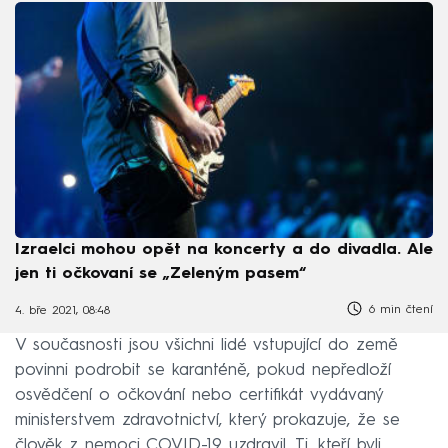
Izraelci mohou opět na koncerty a do divadla. Ale
jen ti očkovaní se „Zeleným pasem“
6 min čtení
4. bře 2021, 08:48
V současnosti jsou všichni lidé vstupující do země
povinni podrobit se karanténě, pokud nepředloží
osvědčení o očkování nebo certifikát vydávaný
ministerstvem zdravotnictví, který prokazuje, že se
člověk z nemoci COVID-19 uzdravil. Ti, kteří byli