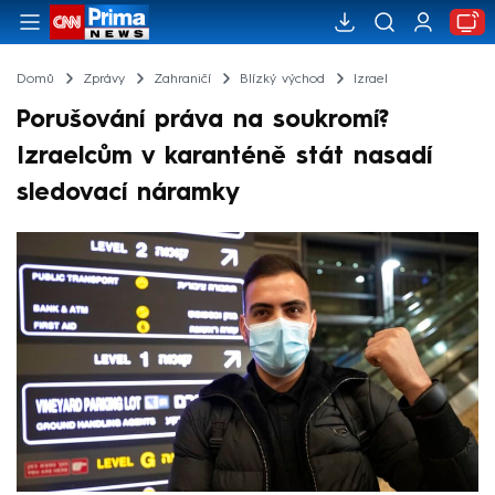
Domů
Zprávy
Zahraničí
Blízký východ
Izrael
Porušování práva na soukromí?
Izraelcům v karanténě stát nasadí
sledovací náramky