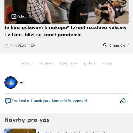
Video
Je libo očkování k nákupu? Izrael rozdává vakcíny
i v Ikee, blíží se konci pandemie
6 min čtení
26. úno 2021, 14:09
zákon
náramek
karanténa
izolace
vláda
tom
Pro tento článek jsou komentáře vypnuté
Návrhy pro vás