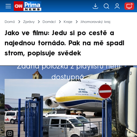
Domů
Zprávy
Domácí
Kraje
Jihomoravský kraj
Jako ve filmu: Jedu si po cestě a
najednou tornádo. Pak na mě spadl
strom, popisuje svědek
Žádná položka z playlistu není
Výběr redakce
dostupná.