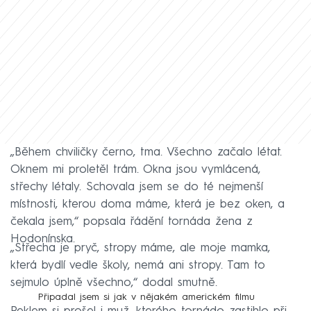
„Během chviličky černo, tma. Všechno začalo létat.
Oknem mi proletěl trám. Okna jsou vymlácená,
střechy létaly. Schovala jsem se do té nejmenší
místnosti, kterou doma máme, která je bez oken, a
čekala jsem,“ popsala řádění tornáda žena z
Hodonínska.
„Střecha je pryč, stropy máme, ale moje mamka,
která bydlí vedle školy, nemá ani stropy. Tam to
sejmulo úplně všechno,“ dodal smutně.
Připadal jsem si jak v nějakém americkém filmu