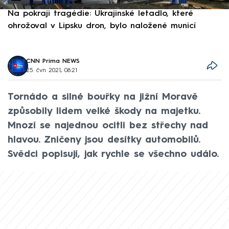
Na pokraji tragédie: Ukrajinské letadlo, které
P
ohrožoval v Lipsku dron, bylo naložené municí
e
CNN Prima NEWS
25. čvn 2021, 08:21
Tornádo a silné bouřky na jižní Moravě
způsobily lidem velké škody na majetku.
Mnozí se najednou ocitli bez střechy nad
hlavou. Zničeny jsou desítky automobilů.
Svědci popisují, jak rychle se všechno událo.