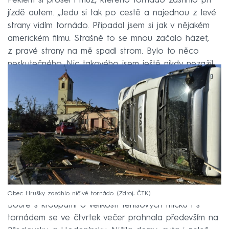
Peklem si prošel i muž, kterého tornádo zastihlo při
jízdě autem. „Jedu si tak po cestě a najednou z levé
strany vidím tornádo. Připadal jsem si jak v nějakém
americkém filmu. Strašně to se mnou začalo házet,
z pravé strany na mě spadl strom. Bylo to něco
neskutečného. Nic takového jsem ještě nikdy nezažil.
Obec Hrušky zasáhlo ničivé tornádo.
Zdroj: ČTK
Bouře s kroupami o velikosti tenisových míčků i s
tornádem se ve čtvrtek večer prohnala především na