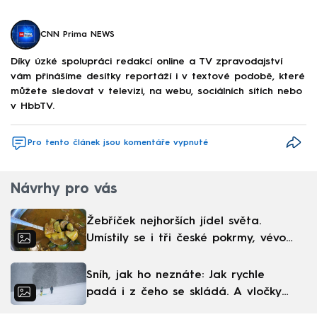
CNN Prima NEWS
Díky úzké spolupráci redakcí online a TV zpravodajství
vám přinášíme desítky reportáží i v textové podobě, které
můžete sledovat v televizi, na webu, sociálních sítích nebo
v HbbTV.
Pro tento článek jsou komentáře vypnuté
Návrhy pro vás
Žebříček nejhorších jídel světa.
Umístily se i tři české pokrmy, vévodí
skandinávská kuchyně
Sníh, jak ho neznáte: Jak rychle
padá i z čeho se skládá. A vločky
nejsou bílé