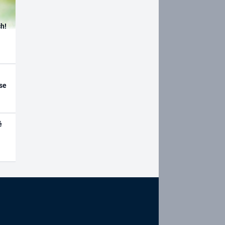
h!
se
é