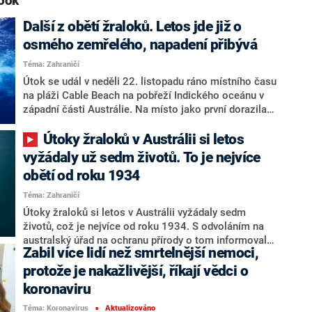
ook“
Další z obětí žraloků. Letos jde již o
osmého zemřelého, napadení přibývá
Téma: Zahraničí
Útok se udál v neděli 22. listopadu ráno místního času
na pláži Cable Beach na pobřeží Indického oceánu v
západní části Austrálie. Na místo jako první dorazila
policie, která pětapadesátiletého muže vytáhla z vody.
Následně napadeného ošetřovala do příjezdu
Útoky žraloků v Austrálii si letos
záchranářů. Muž měl vážná zranění a podle policie
vyžádaly už sedm životů. To je nejvíce
zemřel na místě.
obětí od roku 1934
Téma: Zahraničí
Útoky žraloků si letos v Austrálii vyžádaly sedm
životů, což je nejvíce od roku 1934. S odvoláním na
australský úřad na ochranu přírody o tom informovala
Zabil více lidí než smrtelnější nemoci,
stanice CNN, podle které nelze jednoznačně určit
příčinu smutné bilance. Za vysokým počtem obětí
protože je nakažlivější, říkají vědci o
může stát náhoda, ale i klimatická změna.
koronaviru
Téma: Koronavirus
Aktualizováno
■