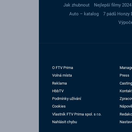
Jak zhubnout
Nejlepší filmy 2024
Auto – katalog
7 pádů Honzy 
Výpoče
O FTV Prima
Manag
Volná místa
Press
Reklama
Casting
HbbTV
Kontak
Podmínky užívání
Zpraco
Cookies
Nápov
Vlastník FTV Prima spol. s r.o.
Redak
Nahlásit chybu
Nastav