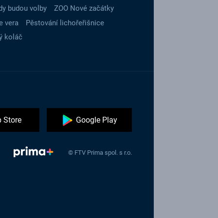
dy budou volby
ZOO Nové začátky
e vera
Pěstování lichořeřišnice
ý koláč
 Store
Google Play
© FTV Prima spol. s r.o.