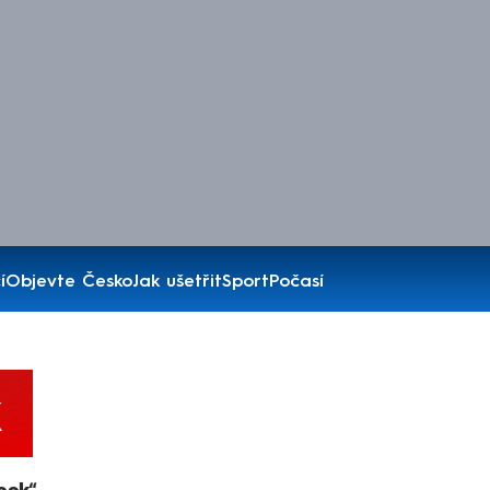
í
Objevte Česko
Jak ušetřit
Sport
Počasí