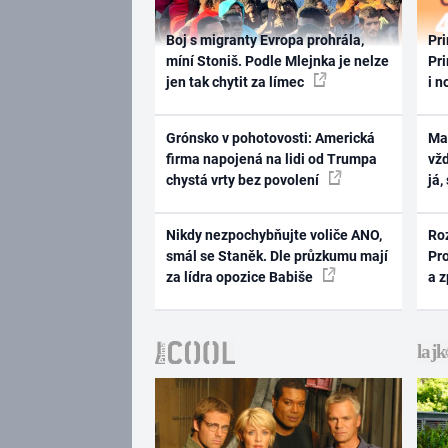
Boj s migranty Evropa prohrála,
Pri
míní Stoniš. Podle Mlejnka je nelze
Pri
jen tak chytit za límec
i n
Grónsko v pohotovosti: Americká
Ma
firma napojená na lidi od Trumpa
vž
chystá vrty bez povolení
já,
Nikdy nezpochybňujte voliče ANO,
Ro
smál se Staněk. Dle průzkumu mají
Pr
za lídra opozice Babiše
a 