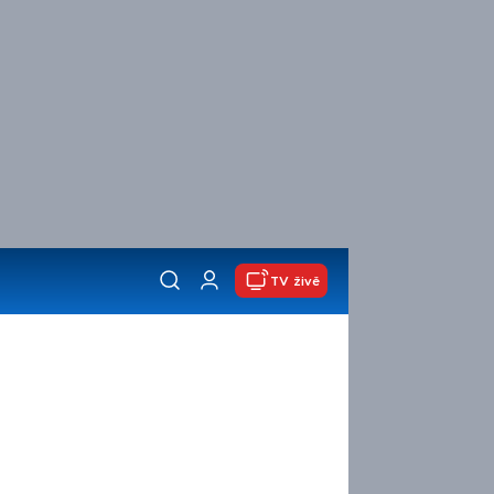
TV živě