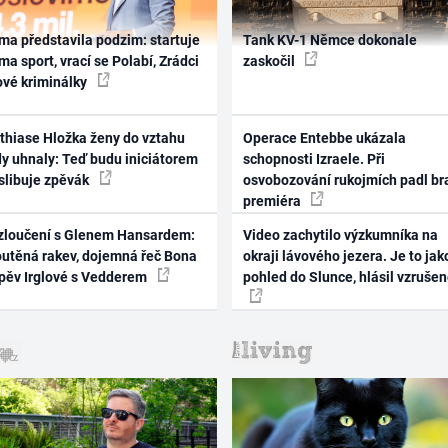
ma představila podzim: startuje
Tank KV-1 Němce dokonale
ma sport, vrací se Polabí, Zrádci
zaskočil
ové kriminálky
thiase Hložka ženy do vztahu
Operace Entebbe ukázala
dy uhnaly: Teď budu iniciátorem
schopnosti Izraele. Při
 slibuje zpěvák
osvobozování rukojmích padl br
premiéra
zloučení s Glenem Hansardem:
Video zachytilo výzkumníka na
outěná rakev, dojemná řeč Bona
okraji lávového jezera. Je to jak
zpěv Irglové s Vedderem
pohled do Slunce, hlásil vzruše