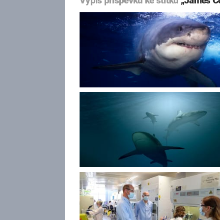
Výpis příspěvků ke štítku
„James C