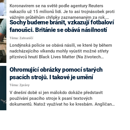
Koronavirem se na světě podle agentury Reuters
nakazilo už 15 milionů lidí. Je to asi trojnásobek proti
vážným průběhům chřipky zaznamenaným za rok.
Sochy budeme bránit, vzkazují fotbaloví
Agentura zároveň uvedla, že pandemie zrychluje,
zatímco způsob boje s ní se napříč státy nadále různí.
fanoušci. Británie se obává násilností
Jak je nemoc COVID-19 vlastně smrtící? Vědci nejprve
Téma: Zahraničí
analyzovali údaje o šíření nákazy na výletních lodích a
Londýnská policie se obává násilí, ve které by během
později průzkumy tisíců lidí v ohniscích COVID-19 .
nadcházejícího víkendu mohly vyústit možné střety
Nyní provedli desítky studií, aby vypočítali úmrtnost
příznivců hnutí Black Lives Matter (Na životech
nakažených s touto chorobou, napsal zpravodajský
černochů záleží, BLM) a uskupení Democratic Football
server The Wall Street Journal.
Lads Alliance (Demokratická aliance fotbalových
Ohromující obrázky pomocí starých
kámošů, DFLA). To vyzvalo k obraně pomníků a soch,
psacích strojů. I takové je umění
které aktivisté z BLM označili za „rasistické“ a chtějí
Téma: Zprávy
je odstranit. Informují o tom britská média.
V dnešní době si jen málokdo dokáže představit
používání psacího stroje k psaní textových
dokumentů. Natož využívat ho ke kresbám. Angličan
James Cook ale našel v psacích strojích zalíbení a
vytváří teď umělecká díla, za která mu platí celý svět.
Informuje o tom Daily Mail.