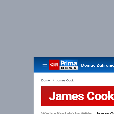
Domácí
Zahranič
Pořady
Domů
James Cook
James Cook