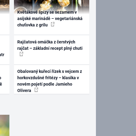
Květákové špízy se sezamem v
asijské marinádě – vegetariánská
chuťovka z grilu
Rajčatová omáčka z čerstvých
rajčat – základní recept plný chuti
atr
Obalovaný kuřecí řízek s vejcem z
o
horkovzdušné fritézy – klasika v
ně
novém pojetí podle Jamieho
Olivera