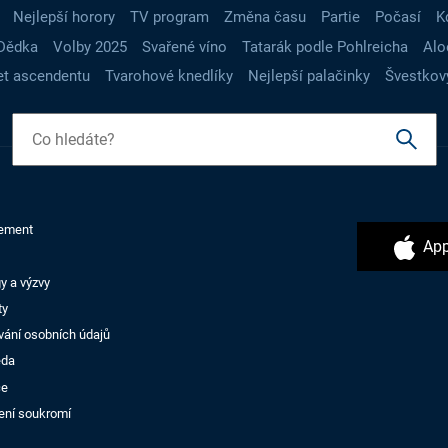
Nejlepší horory
TV program
Změna času
Partie
Počasí
K
Dědka
Volby 2025
Svařené víno
Tatarák podle Pohlreicha
Alo
t ascendentu
Tvarohové knedlíky
Nejlepší palačinky
Švestkov
ement
App
y a výzvy
ty
vání osobních údajů
ěda
ce
ení soukromí