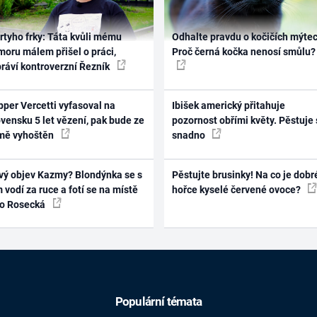
rtyho frky: Táta kvůli mému
Odhalte pravdu o kočičích mýtec
oru málem přišel o práci,
Proč černá kočka nenosí smůlu?
práví kontroverzní Řezník
per Vercetti vyfasoval na
Ibišek americký přitahuje
vensku 5 let vězení, pak bude ze
pozornost obřími květy. Pěstuje 
mě vyhoštěn
snadno
vý objev Kazmy? Blondýnka se s
Pěstujte brusinky! Na co je dobr
 vodí za ruce a fotí se na místě
hořce kyselé červené ovoce?
ko Rosecká
Populární témata