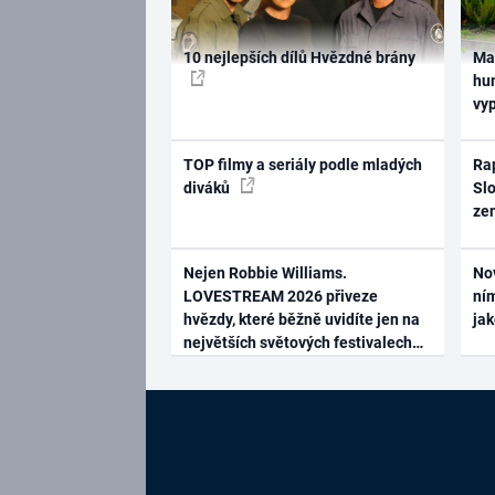
10 nejlepších dílů Hvězdné brány
Ma
hum
vy
TOP filmy a seriály podle mladých
Rap
diváků
Slo
ze
Nejen Robbie Williams.
No
LOVESTREAM 2026 přiveze
ním
hvězdy, které běžně uvidíte jen na
ja
největších světových festivalech