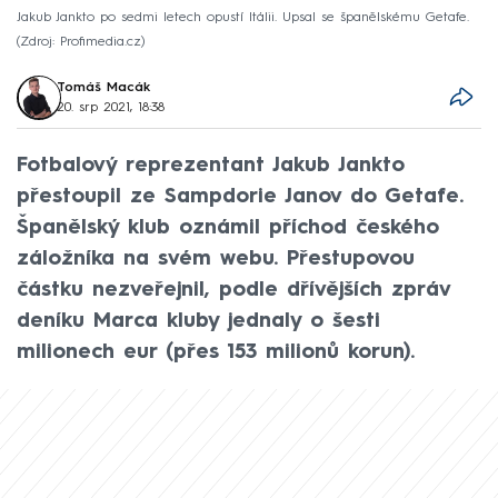
Jakub Jankto po sedmi letech opustí Itálii. Upsal se španělskému Getafe.
Zdroj: Profimedia.cz
Tomáš Macák
20. srp 2021, 18:38
Fotbalový reprezentant Jakub Jankto
přestoupil ze Sampdorie Janov do Getafe.
Španělský klub oznámil příchod českého
záložníka na svém webu. Přestupovou
částku nezveřejnil, podle dřívějších zpráv
deníku Marca kluby jednaly o šesti
milionech eur (přes 153 milionů korun).