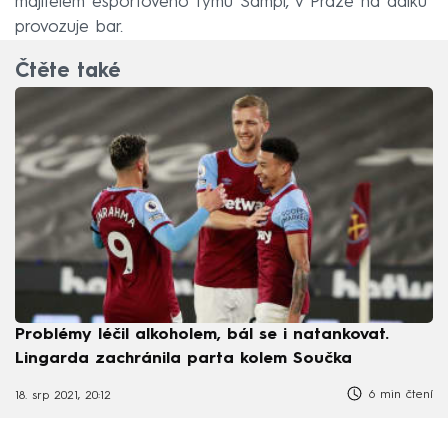
majitelem esportového týmu Sampi, v Praze na dálku
provozuje bar.
Čtěte také
Problémy léčil alkoholem, bál se i natankovat.
Lingarda zachránila parta kolem Součka
6 min čtení
18. srp 2021, 20:12