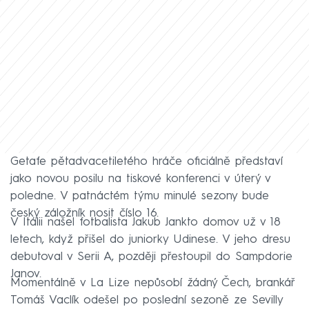
Getafe pětadvacetiletého hráče oficiálně představí
jako novou posilu na tiskové konferenci v úterý v
poledne. V patnáctém týmu minulé sezony bude
český záložník nosit číslo 16.
V Itálii našel fotbalista Jakub Jankto domov už v 18
letech, když přišel do juniorky Udinese. V jeho dresu
debutoval v Serii A, později přestoupil do Sampdorie
Janov.
Momentálně v La Lize nepůsobí žádný Čech, brankář
Tomáš Vaclík odešel po poslední sezoně ze Sevilly