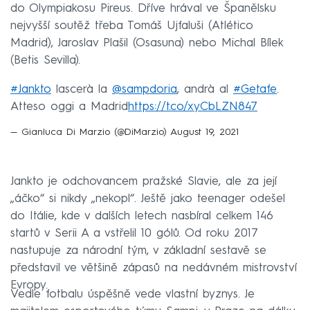
do Olympiakosu Pireus. Dříve hrával ve Španělsku
nejvyšší soutěž třeba Tomáš Ujfaluši (Atlético
Madrid), Jaroslav Plašil (Osasuna) nebo Michal Bílek
(Betis Sevilla).
#Jankto
lascerà la
@sampdoria
, andrà al
#Getafe
.
Atteso oggi a Madrid
https://t.co/xyCbLZN847
— Gianluca Di Marzio (@DiMarzio)
August 19, 2021
Jankto je odchovancem pražské Slavie, ale za její
„áčko“ si nikdy „nekopl“. Ještě jako teenager odešel
do Itálie, kde v dalších letech nasbíral celkem 146
startů v Serii A a vstřelil 10 gólů. Od roku 2017
nastupuje za národní tým, v základní sestavě se
představil ve většině zápasů na nedávném mistrovství
Evropy.
Vedle fotbalu úspěšně vede vlastní byznys. Je