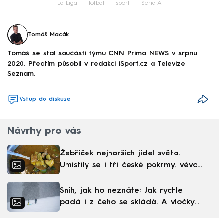
La Liga
fotbal
sport
Serie A
Tomáš Macák
Tomáš se stal součástí týmu CNN Prima NEWS v srpnu
2020. Předtím působil v redakci iSport.cz a Televize
Seznam.
Vstup do diskuze
Návrhy pro vás
Žebříček nejhorších jídel světa.
Umístily se i tři české pokrmy, vévodí
skandinávská kuchyně
Sníh, jak ho neznáte: Jak rychle
padá i z čeho se skládá. A vločky
nejsou bílé