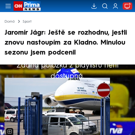
Domů
Sport
Jaromír Jágr: Ještě se rozhodnu, jestli
znovu nastoupím za Kladno. Minulou
sezonu jsem podcenil
Žádná položka z playlistu není
Výběr redakce
dostupná.