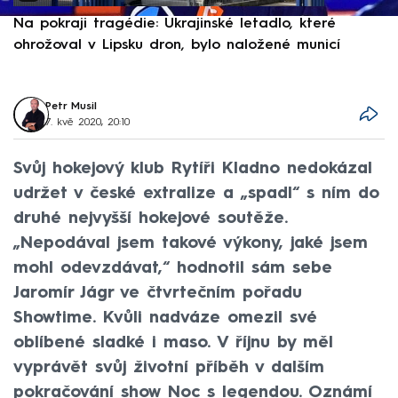
Na pokraji tragédie: Ukrajinské letadlo, které
P
ohrožoval v Lipsku dron, bylo naložené municí
e
Petr Musil
7. kvě 2020, 20:10
Svůj hokejový klub Rytíři Kladno nedokázal
udržet v české extralize a „spadl“ s ním do
druhé nejvyšší hokejové soutěže.
„Nepodával jsem takové výkony, jaké jsem
mohl odevzdávat,“ hodnotil sám sebe
Jaromír Jágr ve čtvrtečním pořadu
Showtime. Kvůli nadváze omezil své
oblíbené sladké i maso. V říjnu by měl
vyprávět svůj životní příběh v dalším
pokračování show Noc s legendou. Oznámí