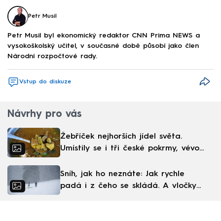
Petr Musil
Petr Musil byl ekonomický redaktor CNN Prima NEWS a
vysokoškolský učitel, v současné době působí jako člen
Národní rozpočtové rady.
Vstup do diskuze
Návrhy pro vás
Žebříček nejhorších jídel světa.
Umístily se i tři české pokrmy, vévodí
skandinávská kuchyně
Sníh, jak ho neznáte: Jak rychle
padá i z čeho se skládá. A vločky
nejsou bílé