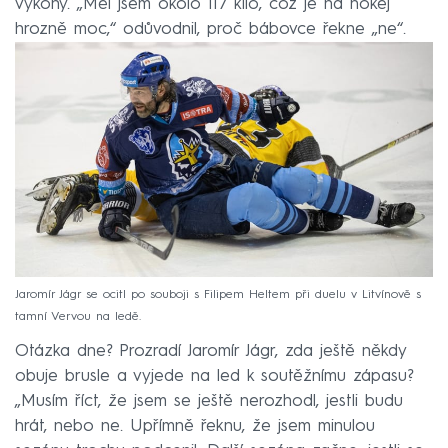
výkony. „Měl jsem okolo 117 kilo, což je na hokej
hrozně moc,“ odůvodnil, proč bábovce řekne „ne“.
Jaromír Jágr se ocitl po souboji s Filipem Heltem při duelu v Litvínově s
tamní Vervou na ledě.
Otázka dne? Prozradí Jaromír Jágr, zda ještě někdy
obuje brusle a vyjede na led k soutěžnímu zápasu?
„Musím říct, že jsem se ještě nerozhodl, jestli budu
hrát, nebo ne. Upřímně řeknu, že jsem minulou