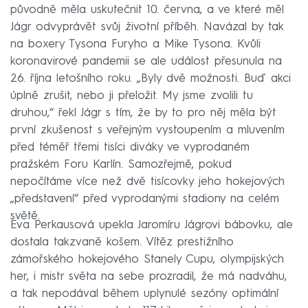
původně měla uskutečnit 10. června, a ve které měl
Jágr odvyprávět svůj životní příběh. Navázal by tak
na boxery Tysona Furyho a Mike Tysona. Kvůli
koronavirové pandemii se ale událost přesunula na
26. října letošního roku. „Byly dvě možnosti. Buď akci
úplně zrušit, nebo ji přeložit. My jsme zvolili tu
druhou,“ řekl Jágr s tím, že by to pro něj měla být
první zkušenost s veřejným vystoupením a mluvením
před téměř třemi tisíci diváky ve vyprodaném
pražském Foru Karlín. Samozřejmě, pokud
nepočítáme více než dvě tisícovky jeho hokejových
„představení“ před vyprodanými stadiony na celém
světě.
Eva Perkausová upekla Jaromíru Jágrovi bábovku, ale
dostala takzvaně košem. Vítěz prestižního
zámořského hokejového Stanely Cupu, olympijských
her, i mistr světa na sebe prozradil, že má nadváhu,
a tak nepodával během uplynulé sezóny optimální