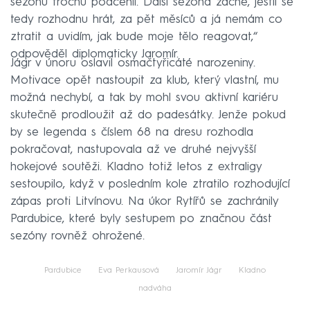
sezónu trochu podcenil. Další sezóna začne, jestli se
tedy rozhodnu hrát, za pět měsíců a já nemám co
ztratit a uvidím, jak bude moje tělo reagovat,“
odpověděl diplomaticky Jaromír.
Jágr v únoru oslavil osmačtyřicáté narozeniny.
Motivace opět nastoupit za klub, který vlastní, mu
možná nechybí, a tak by mohl svou aktivní kariéru
skutečně prodloužit až do padesátky. Jenže pokud
by se legenda s číslem 68 na dresu rozhodla
pokračovat, nastupovala až ve druhé nejvyšší
hokejové soutěži. Kladno totiž letos z extraligy
sestoupilo, když v posledním kole ztratilo rozhodující
zápas proti Litvínovu. Na úkor Rytířů se zachránily
Pardubice, které byly sestupem po značnou část
sezóny rovněž ohrožené.
Pardubice
Eva Perkausová
Jaromír Jágr
Kladno
nadváha