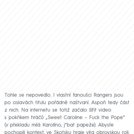
Tohle se nepovedlo. I vlastní fanoušci Rangers jsou
po oslavách titulu pořádně naštvaní. Aspoň tedy část
z nich. Na internetu se totiž začalo šířit video
s pokřikem hráčů „Sweet Caroline –⁠ Fuck the Pope“
(v překladu milá Karolíno, j*bat papeže). Abyste
pochopili kontext, ve Skotsku hraje víra obrovskou roli.