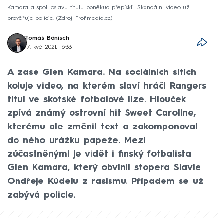
Kamara a spol. oslavu titulu poněkud přepískli. Skandální video už
prověřuje policie.
Zdroj: Profimedia.cz
Tomáš Bönisch
17. kvě 2021, 16:33
A zase Glen Kamara. Na sociálních sítích
koluje video, na kterém slaví hráči Rangers
titul ve skotské fotbalové lize. Hlouček
zpívá známý ostrovní hit Sweet Caroline,
kterému ale změnil text a zakomponoval
do něho urážku papeže. Mezi
zúčastněnými je vidět i finský fotbalista
Glen Kamara, který obvinil stopera Slavie
Ondřeje Kúdelu z rasismu. Případem se už
zabývá policie.