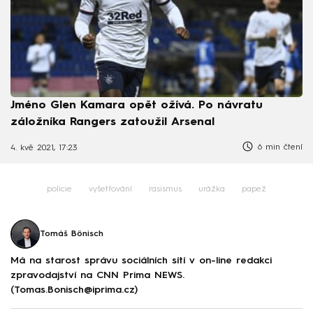
Jméno Glen Kamara opět ožívá. Po návratu
záložníka Rangers zatoužil Arsenal
6 min čtení
4. kvě 2021, 17:23
policie
vyšetřování
rasismus
urážka
papež
Tomáš Bönisch
Má na starost správu sociálních sítí v on-line redakci
zpravodajství na CNN Prima NEWS.
(Tomas.Bonisch@iprima.cz)