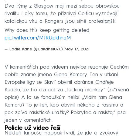
Dva týmy z Glasgow mají mezi sebou obrovskou
rivalitu i díky tomu, že příznivci Celticu vyznávají
katolickou víru a Rangers jsou silně protestanští.
Why does this keep getting deleted
pic.twitter.com/MfRUpkhhqM
— Eddie Kane (@EdKane1070)
May 17, 2021
V komentářích pod videem nejvíce rezonuje Čechům
dobře známé jméno Glena Kamary. Ten v utkání
Evropské ligy se Slavií obvinil obránce Ondřeje
Kúdelu, že ho označil za „fucking monkey“ (zk*rvená
opice). A to se fanouškům nelíbí. „Vidím tam Glena
Kamaru? To je ten, kdo obvinil někoho z rasismu a
pak zpívá rasistické urážky? Pokrytec a rasista,“ psal
jeden v komentářích.
Policie už video řeší
Někteří fanoušci naopak tvrdí, že jde o zvukový