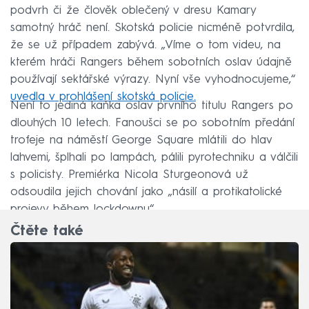
podvrh či že člověk oblečený v dresu Kamary
samotný hráč není. Skotská policie nicméně potvrdila,
že se už případem zabývá. „Víme o tom videu, na
kterém hráči Rangers během sobotních oslav údajně
používají sektářské výrazy. Nyní vše vyhodnocujeme,“
uvedla v prohlášení skotská policie.
Není to jediná kaňka oslav prvního titulu Rangers po
dlouhých 10 letech. Fanoušci se po sobotním předání
trofeje na náměstí George Square mlátili do hlav
lahvemi, šplhali po lampách, pálili pyrotechniku a válčili
s policisty. Premiérka Nicola Sturgeonová už
odsoudila jejich chování jako „násilí a protikatolické
projevy během lockdownu“.
Čtěte také