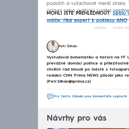
pozicích a vyšachovat menší strany. 
ústavní nebo politický systém nepřine
MOHLI JSTE PŘEHLÉDNOUT:
Spolu 
voliče, říká expert k poklesu ANO
Fa
politika
Andrej Ba
Petr Šilhán
Vystudoval bohemistiku a historii na FF 
převážně domácí politice a příležitostně 
chvílích rád bloudí po městě s fotoapar
redakci CNN Prima NEWS působí jako red
(Petr.Silhan@iprima.cz)
Pro tento článek jsou komentáře vypnuté
Návrhy pro vás