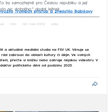
To by samozřejmě pro Českou republiku a její
slo nic dobrého,“ dodal Jelínek.
využilo Trumpův přístup a znejistilo Babišovy
iled to fetch
biš
ODS
Petr Fiala (ODS)
volby
UK a aktuálně mediální studia na FSV UK. Věnuje se
rád zabrousí do oblasti kultury či dějin. Ve volných
átem, přečte si knížku nebo zahraje nějakou videohru. V
aktor politického dění od podzimu 2023.