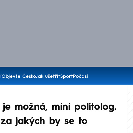
í
Objevte Česko
Jak ušetřit
Sport
Počasí
e možná, míní politolog.
za jakých by se to