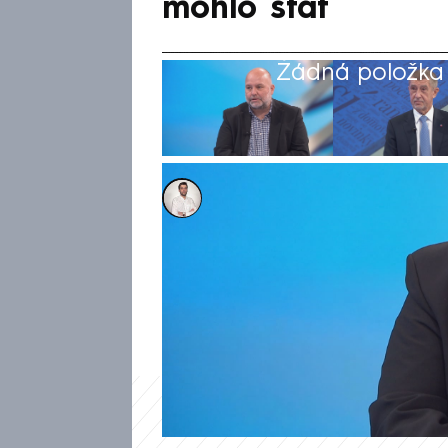
mohlo stát
Žádná položka z
Petr Šilhán
16. dub 2025, 09:18
Úspěšná vláda tvořená hnutím
nesměli sedět Andrej Babiš an
Prima NEWS to řekl politolog L
spojení mohlo mít negativní d