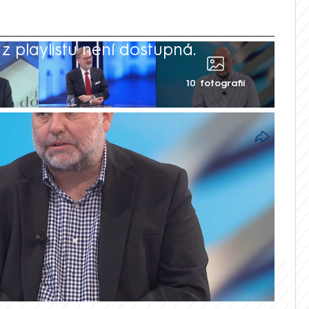
 playlistu není dostupná.
10 fotografií
 ANO a ODS je možná, jen by v ní
i Petr Fiala. V pořadu K věci na CNN
ukáš Jelínek. Podle něj by ale takové
opad na tuzemskou politickou kulturu.