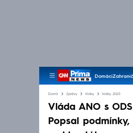
Domácí
Zahranič
Pořady
Domů
Zprávy
Volby
Volby 2025
Vláda ANO s ODS j
Popsal podmínky, 