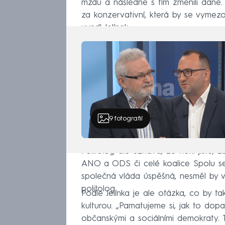
mzdu a následně s tím změnili daně
za konzervativní, která by se vymez
uvedl Jelínek.
9
fotografií
Politolog ale uznává, že není jisté, z
ANO a ODS či celé koalice Spolu se k
společná vláda úspěšná, nesměl by v n
politolog.
Podle Jelínka je ale otázka, co by t
kulturou. „Pamatujeme si, jak to dop
občanskými a sociálními demokraty.