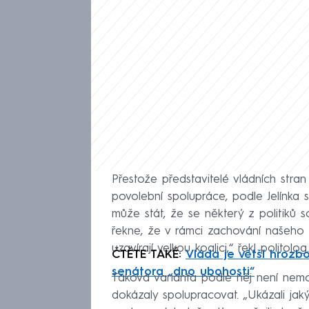
Přestože představitelé vládních str
povolební spolupráce, podle Jelínka 
může stát, že se některý z politiků 
řekne, že v rámci zachování našeho 
uzavírají velkou koalici,“ řekl politolog.
ČTĚTE TAKÉ:
Vláda je větší hrozb
senátora „dno ubohosti“
Taková varianta podle něj není nemo
dokázaly spolupracovat. „Ukázali jaký