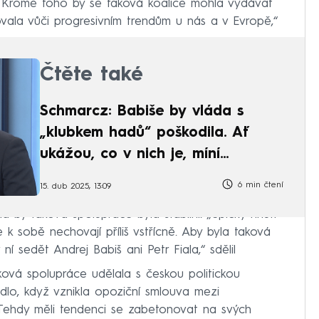
. Kromě toho by se taková koalice mohla vydávat
ovala vůči progresivním trendům u nás a v Evropě,“
Čtěte také
Schmarcz: Babiše by vláda s
„klubkem hadů“ poškodila. Ať
ukážou, co v nich je, míní
Kulidakis
6 min čtení
15. dub 2025, 13:09
da by taková spolupráce byla stabilní. „Špičky hnutí
 sobě nechovají příliš vstřícně. Aby byla taková
í sedět Andrej Babiš ani Petr Fiala,“ sdělil
aková spolupráce udělala s českou politickou
adlo, když vznikla opoziční smlouva mezi
 Tehdy měli tendenci se zabetonovat na svých