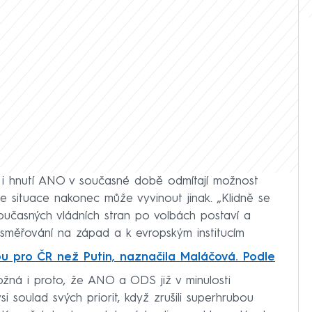
an i hnutí ANO v současné době odmítají možnost
se situace nakonec může vyvinout jinak. „Klidně se
současných vládních stran po volbách postaví a
směřování na západ a k evropským institucím
ou pro ČR než Putin, naznačila Maláčová. Podle
žná i proto, že ANO a ODS již v minulosti
si soulad svých priorit, když zrušili superhrubou