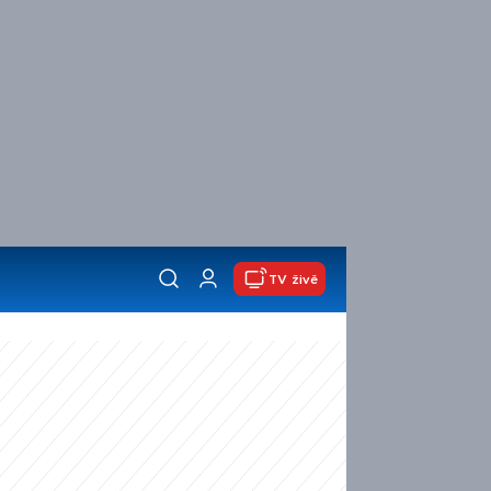
TV živě