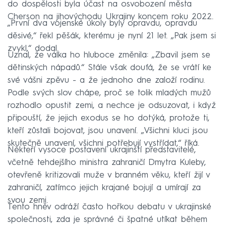
do dospělosti byla účast na osvobození města
Cherson na jihovýchodu Ukrajiny koncem roku 2022.
„První dva vojenské úkoly byly opravdu, opravdu
děsivé,“ řekl pěšák, kterému je nyní 21 let. „Pak jsem si
zvykl,“ dodal.
Uznal, že válka ho hluboce změnila: „Zbavil jsem se
dětinských nápadů.“ Stále však doufá, že se vrátí ke
své vášni zpěvu - a že jednoho dne založí rodinu.
Podle svých slov chápe, proč se tolik mladých mužů
rozhodlo opustit zemi, a nechce je odsuzovat, i když
připouští, že jejich exodus se ho dotýká, protože ti,
kteří zůstali bojovat, jsou unavení. „Všichni kluci jsou
skutečně unavení, všichni potřebují vystřídat,“ říká.
Někteří vysoce postavení ukrajinští představitelé,
včetně tehdejšího ministra zahraničí Dmytra Kuleby,
otevřeně kritizovali muže v branném věku, kteří žijí v
zahraničí, zatímco jejich krajané bojují a umírají za
svou zemi.
Tento hněv odráží často hořkou debatu v ukrajinské
společnosti, zda je správné či špatné utíkat během