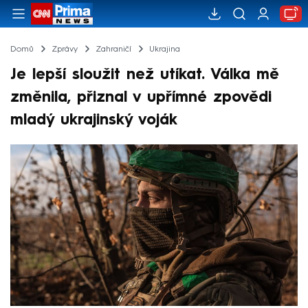
Domů
Zprávy
Zahraničí
Ukrajina
Je lepší sloužit než utíkat. Válka mě
změnila, přiznal v upřímné zpovědi
mladý ukrajinský voják