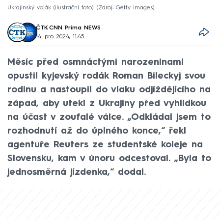
Ukrajinský voják (ilustrační foto)
Zdroj: Getty Images
ČTK
,
CNN Prima NEWS
14. pro 2024, 11:45
Měsíc před osmnáctými narozeninami
opustil kyjevský rodák Roman Bileckyj svou
rodinu a nastoupil do vlaku odjíždějícího na
západ, aby utekl z Ukrajiny před vyhlídkou
na účast v zoufalé válce. „Odkládal jsem to
rozhodnutí až do úplného konce,“ řekl
agentuře Reuters ze studentské koleje na
Slovensku, kam v únoru odcestoval. „Byla to
jednosměrná jízdenka,“ dodal.