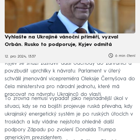
Vyhlašte na Ukrajině vánoční příměří, vyzval
Orbán. Rusko to podporuje, Kyjev odmítá
6 min čtení
12. pro 2024, 13:37
Kyjev se snaží zastavit další odchody do zahraničí a
povzbudit uprchlíky k návratu. Parlament v úterý
schválil jmenování vicepremiéra Oleksije Černyšova do
čela ministerstva pro národní jednotu, které má
pracovat na návratu Ukrajinců do vlasti.
To zrovna nemusí vypadat jako nejsnadnější úkol v
situaci, kdy se na bojišti projevuje ruská převaha, kdy
ukrajinský energetický systém je po ruských útocích v
troskách a kdy vládne nejistota ohledně další
podpory Západu po zvolení Donalda Trumpa
americkým prezidentem.