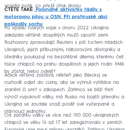
vozidla poté, co přežil útok dronu.
ČTĚTE TAKÉ:
Polonahé aktivistky řádily s
motorovou pilou u OSN. Při protiruské akci
poškodily sochu
Po vpádu ruských vojsk v únoru 2022 Ukrajina
zakázala většině dospělých mužů opustit zemi.
Rozhovory zpravodajů Reuters s půl tuctem mladých
Ukrajinců, jejich příbuznými, náborovými důstojníky a
úředníky poukazují na bezútěšné dilema, kterému čelí
tisíce chlapců na prahu dospělosti a jejich rodin: Měli
by zůstat, nebo odejít?
Ačkoli většina zůstává, někteří jako Bileckyj se
rozhodli odjet do ciziny, aby se vyhnuli vyhlídce na
zranění či smrt v zákopech. Zatímco se blíží třetí
výročí vypuknutí války, má Rusko na bojišti převahu a
Ukrajina se zoufale snaží posílit své vyčerpané a
stárnoucí jednotky.
Od začátku války se více než 190 000 ukrajinských
chlapců ve věku 14 až 17 let zaregistrovalo v zemích
Evropské unie mezi miliony uprchlíků. Zatímco Ukrajina