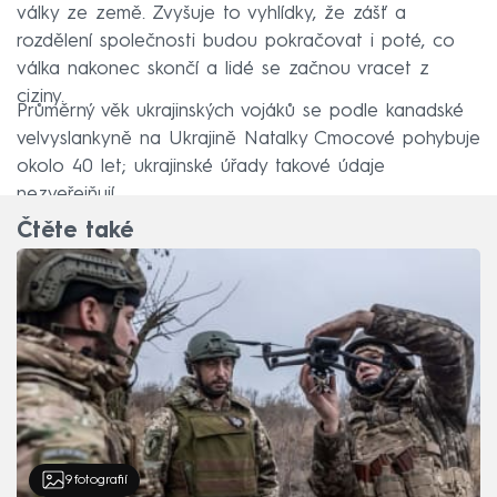
války ze země. Zvyšuje to vyhlídky, že zášť a
rozdělení společnosti budou pokračovat i poté, co
válka nakonec skončí a lidé se začnou vracet z
ciziny.
Průměrný věk ukrajinských vojáků se podle kanadské
velvyslankyně na Ukrajině Natalky Cmocové pohybuje
okolo 40 let; ukrajinské úřady takové údaje
nezveřejňují.
Čtěte také
9
fotografií