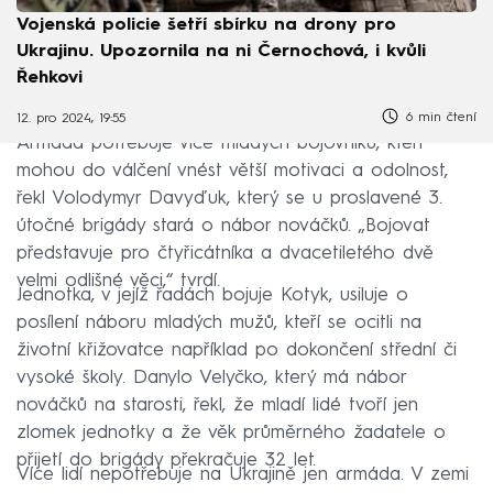
Vojenská policie šetří sbírku na drony pro
Ukrajinu. Upozornila na ni Černochová, i kvůli
Řehkovi
6 min čtení
12. pro 2024, 19:55
Armáda potřebuje více mladých bojovníků, kteří
mohou do válčení vnést větší motivaci a odolnost,
řekl Volodymyr Davyďuk, který se u proslavené 3.
útočné brigády stará o nábor nováčků. „Bojovat
představuje pro čtyřicátníka a dvacetiletého dvě
velmi odlišné věci,“ tvrdí.
Jednotka, v jejíž řadách bojuje Kotyk, usiluje o
posílení náboru mladých mužů, kteří se ocitli na
životní křižovatce například po dokončení střední či
vysoké školy. Danylo Velyčko, který má nábor
nováčků na starosti, řekl, že mladí lidé tvoří jen
zlomek jednotky a že věk průměrného žadatele o
přijetí do brigády překračuje 32 let.
Více lidí nepotřebuje na Ukrajině jen armáda. V zemi