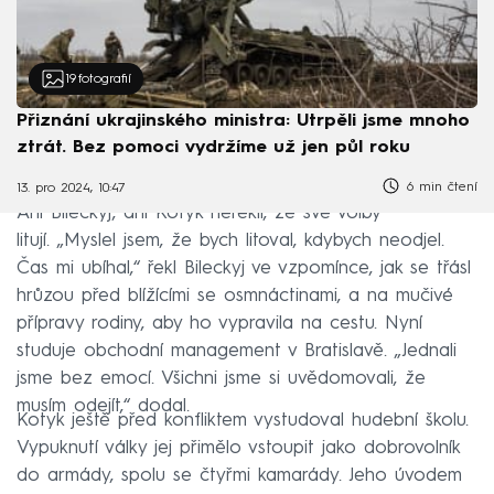
19
fotografií
Přiznání ukrajinského ministra: Utrpěli jsme mnoho
ztrát. Bez pomoci vydržíme už jen půl roku
6 min čtení
13. pro 2024, 10:47
Ani Bileckyj, ani Kotyk neřekli, že své volby
litují. „Myslel jsem, že bych litoval, kdybych neodjel.
Čas mi ubíhal,“ řekl Bileckyj ve vzpomínce, jak se třásl
hrůzou před blížícími se osmnáctinami, a na mučivé
přípravy rodiny, aby ho vypravila na cestu. Nyní
studuje obchodní management v Bratislavě. „Jednali
jsme bez emocí. Všichni jsme si uvědomovali, že
musím odejít,“ dodal.
Kotyk ještě před konfliktem vystudoval hudební školu.
Vypuknutí války jej přimělo vstoupit jako dobrovolník
do armády, spolu se čtyřmi kamarády. Jeho úvodem