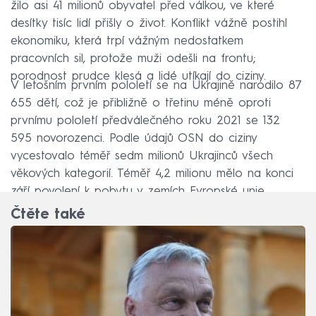
žilo asi 41 milionů obyvatel před válkou, ve které
desítky tisíc lidí přišly o život. Konflikt vážně postihl
ekonomiku, která trpí vážným nedostatkem
pracovních sil, protože muži odešli na frontu;
porodnost prudce klesá a lidé utíkají do ciziny.
V letošním prvním pololetí se na Ukrajině narodilo 87
655 dětí, což je přibližně o třetinu méně oproti
prvnímu pololetí předválečného roku 2021 se 132
595 novorozenci. Podle údajů OSN do ciziny
vycestovalo téměř sedm milionů Ukrajinců všech
věkových kategorií. Téměř 4,2 milionu mělo na konci
září povolení k pobytu v zemích Evropské unie.
Čtěte také