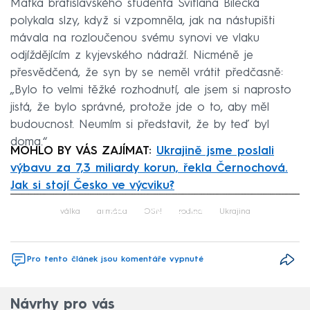
Matka bratislavského studenta Svitlana Bilecká
polykala slzy, když si vzpomněla, jak na nástupišti
mávala na rozloučenou svému synovi ve vlaku
odjíždějícím z kyjevského nádraží. Nicméně je
přesvědčená, že syn by se neměl vrátit předčasně:
„Bylo to velmi těžké rozhodnutí, ale jsem si naprosto
jistá, že bylo správné, protože jde o to, aby měl
budoucnost. Neumím si představit, že by teď byl
doma.“
MOHLO BY VÁS ZAJÍMAT:
Ukrajině jsme poslali
výbavu za 7,3 miliardy korun, řekla Černochová.
Jak si stojí Česko ve výcviku?
Failed to fetch
válka
armáda
OSN
rodina
Ukrajina
Pro tento článek jsou komentáře vypnuté
Návrhy pro vás