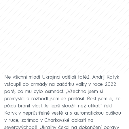
Ne všichni mladí Ukrajinci udělali totéž. Andrij Kotyk
vstoupil do armády na začátku války v roce 2022
poté, co mu bylo osmnáct. „Všechno jsem si
promyslel a rozhodl jsem se přihlásit. Řekl jsem si, že
půjdu bránit vlast. Je lepší sloužit než utíkat,“ řekl
Kotyk v neprůstřelné vestě a s automatickou puškou
v ruce, zatímco v Charkovské oblasti na
severovýchodě Ukrajiny čekal na dokončení opravy