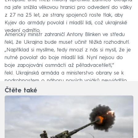
na jaře snížila věkovou hranici pro odvedení do války
z 27 na 25 let, ze strany spojenců roste tlak, aby
Kyjev do armády povolal i mladší lidi, což ukrajinské
vedení odmítlo.
Americký ministr zahraničí Antony Blinken ve středu
řekl, že Ukrajina bude muset učinit těžká rozhodnutí.
„Například si myslíme, tedy mnozí z nás si myslí, že je
nutné povolat do boje mladší lidi. Nyní nejsou do
boje zapojováni osmnácti až pětadvacetiletí,“
řekl. Ukrajinská armáda a ministerstvo obrany se k
podrobnostem o náboru nových vojáků nevyjádřilo.
Čtěte také