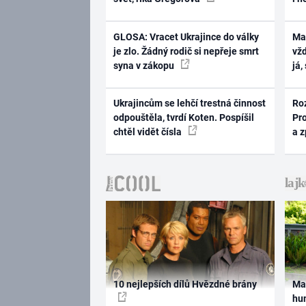
GLOSA: Vracet Ukrajince do války
Ma
je zlo. Žádný rodič si nepřeje smrt
vž
syna v zákopu
já,
Ukrajincům se lehčí trestná činnost
Ro
odpouštěla, tvrdí Koten. Pospíšil
Pr
chtěl vidět čísla
a 
10 nejlepších dílů Hvězdné brány
Ma
hum