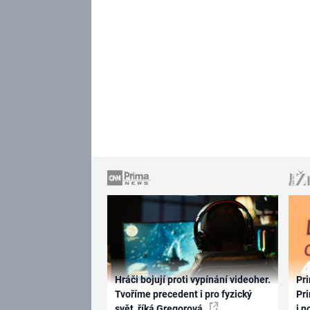
Hráči bojují proti vypínání videoher.
Pri
Tvoříme precedent i pro fyzický
Pri
svět, říká Gregorová
i n