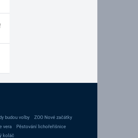
dy budou volby
ZOO Nové začátky
e vera
Pěstování lichořeřišnice
ý koláč