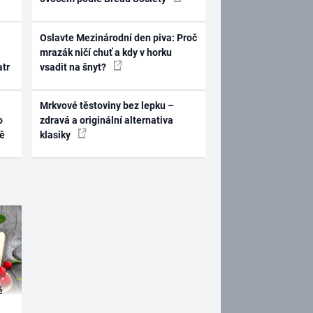
Oslavte Mezinárodní den piva: Proč
mrazák ničí chuť a kdy v horku
atr
vsadit na šnyt?
Mrkvové těstoviny bez lepku –
o
zdravá a originální alternativa
ně
klasiky
é