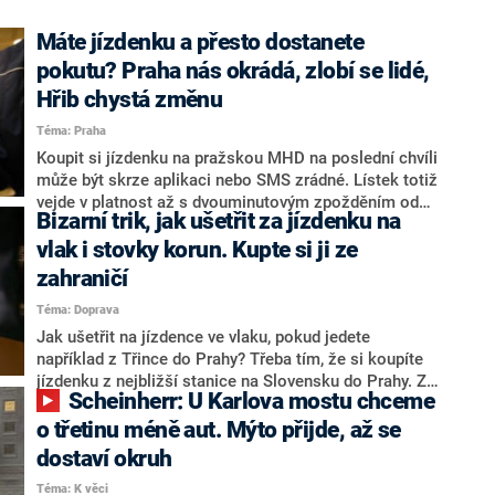
“
Máte jízdenku a přesto dostanete
pokutu? Praha nás okrádá, zlobí se lidé,
Hřib chystá změnu
Téma: Praha
Koupit si jízdenku na pražskou MHD na poslední chvíli
může být skrze aplikaci nebo SMS zrádné. Lístek totiž
vejde v platnost až s dvouminutovým zpožděním od
Bizarní trik, jak ušetřit za jízdenku na
aktivace a během této doby můžete dostat pokutu,
jako byste za přepravu vůbec nezaplatili. Toto opatření
vlak i stovky korun. Kupte si ji ze
má zamezit, aby si lidé nepořizovali jízdenku až v
zahraničí
momentě, kdy spatří ve voze revizora. Přesto po
Téma: Doprava
stížnostech cestujících, kteří tímto způsobem dostali
pokutu, plánuje náměstek pro dopravu Zdeněk Hřib
Jak ušetřit na jízdence ve vlaku, pokud jedete
(Piráti) alespoň zkrácení validační lhůty na jednu
například z Třince do Prahy? Třeba tím, že si koupíte
minutu.
jízdenku z nejbližší stanice na Slovensku do Prahy. Za
Scheinherr: U Karlova mostu chceme
určitých okolností tak můžete ušetřit i stovky korun.
o třetinu méně aut. Mýto přijde, až se
dostaví okruh
Téma: K věci