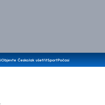
í
Objevte Česko
Jak ušetřit
Sport
Počasí