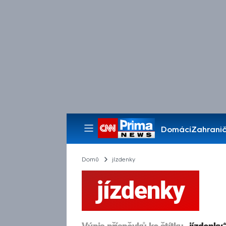
Domácí
Zahranič
Pořady
Domů
jízdenky
jízdenky