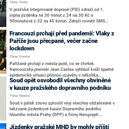
Téma: Praha
V pražské integrované dopravě (PID) zdraží od 1.
srpna jízdenka na 30 minut z 24 na 30 Kč a
90minutová z 32 na 40 korun. Zdraží rovněž SMS
jízdenky – v případě 30minutové z 24 na 31 Kč a 90
minutové z 32 na 42 Kč. Důvodem jsou zvyšující se
Francouzi prchají před pandemií: Vlaky z
náklady na provoz veřejné dopravy. Vznikne nový tarif
Paříže jsou přecpané, večer začne
pro lidi ve hmotné nouzi, kteří zaplatí měsíčně 165 Kč.
lockdown
Ceny měsíčních a ročních kuponů zůstanou
zachovány. Vyplývá to z dokumentu, který v pondělí
Téma: Francie
schválili pražští radní.
Pařížané prchají z města poté, co ve čtvrtek
francouzský premiér Jean Castex vyhlásil kvůli špatné
epidemické situaci přísnou uzávěru v několika
Soud opět osvobodil všechny obviněné
francouzských departementech a regionu Ile-de-
France, kde leží hlavní město. Píše o tom deník Le
v kauze pražského dopravního podniku
Figaro. Lidé neztráceli čas a rezervovali si jízdenky na
Téma: Domácí
vlak, než v pátek večer vstoupí opatření v platnost.
Soud v pátek znovu zprostil viny všechny obžalované v
takzvané jízdenkové kauze Dopravního podniku
hlavního města Prahy (DPP) a firmy Neograph.
Osvobození se týká i někdejšího šéfa DPP Martina
Dvořáka a lobbisty Iva Rittiga.
Jízdenky pražské MHD by mohly příští