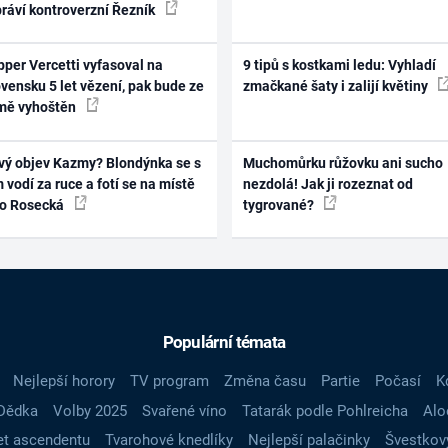
práví kontroverzní Řezník
per Vercetti vyfasoval na
9 tipů s kostkami ledu: Vyhladí
vensku 5 let vězení, pak bude ze
zmačkané šaty i zalijí květiny
mě vyhoštěn
vý objev Kazmy? Blondýnka se s
Muchomůrku růžovku ani sucho
 vodí za ruce a fotí se na místě
nezdolá! Jak ji rozeznat od
ko Rosecká
tygrované?
Populární témata
Nejlepší horory
TV program
Změna času
Partie
Počasí
K
Dědka
Volby 2025
Svařené víno
Tatarák podle Pohlreicha
Alo
t ascendentu
Tvarohové knedlíky
Nejlepší palačinky
Švestkov