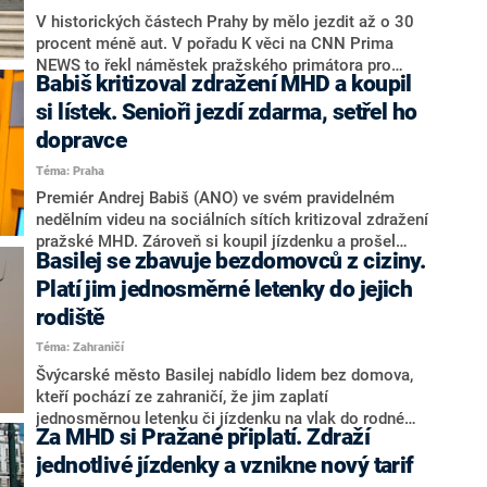
V historických částech Prahy by mělo jezdit až o 30
procent méně aut. V pořadu K věci na CNN Prima
NEWS to řekl náměstek pražského primátora pro
Babiš kritizoval zdražení MHD a koupil
dopravu Adam Scheinherr. Vyjádřil se také k
plánovanému mýtnému a zdražení MHD, ke kterému
si lístek. Senioři jezdí zdarma, setřel ho
došlo od srpna. „Zdražení nastalo po dvaceti letech.
dopravce
Musíme si uvědomit, jaké výplaty tehdy byly. Rostly i
Téma: Praha
ceny energií, díky kterým spoje jezdí. Zvyšování ceny
se neubráníme,“ prohlásil Scheinherr.
Premiér Andrej Babiš (ANO) ve svém pravidelném
nedělním videu na sociálních sítích kritizoval zdražení
pražské MHD. Zároveň si koupil jízdenku a prošel
Basilej se zbavuje bezdomovců z ciziny.
terminálem směrem do metra. Dopravní podnik ho ale
na Twitteru upozornil, že senioři nad 65 let jezdí po
Platí jim jednosměrné letenky do jejich
metropoli zdarma. „Jízdenku jste si kupovat nemusel,“
rodiště
podotkl dopravce ironicky.
Téma: Zahraničí
Švýcarské město Basilej nabídlo lidem bez domova,
kteří pochází ze zahraničí, že jim zaplatí
jednosměrnou letenku či jízdenku na vlak do rodné
Za MHD si Pražané připlatí. Zdraží
země. Zájemci však musí souhlasit, že se v blízké
budoucnosti nevrátí zpět do Švýcarska. V takovém
jednotlivé jízdenky a vznikne nový tarif
případě by jim hrozila deportace.