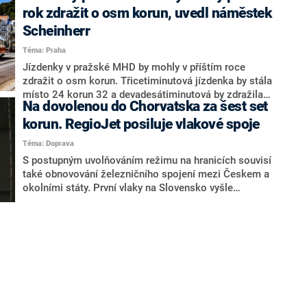
rok zdražit o osm korun, uvedl náměstek
Scheinherr
Téma: Praha
Jízdenky v pražské MHD by mohly v příštím roce
zdražit o osm korun. Třicetiminutová jízdenka by stála
místo 24 korun 32 a devadesátiminutová by zdražila z
Na dovolenou do Chorvatska za šest set
32 na 40 korun, uvedl v úterý náměstek primátora pro
dopravu Adam Scheinherr (Praha Sobě). Ceny by se
korun. RegioJet posiluje vlakové spoje
mohly zvyšovat v souvislosti s plánovaným zdražením
Téma: Doprava
ročních kuponů o 365 korun na 4 015 korun. Na
S postupným uvolňováním režimu na hranicích souvisí
změnách jízdného se ale dosud koalice Pirátů, Prahy
také obnovování železničního spojení mezi Českem a
Sobě a Spojených sil pro Prahu (TOP 09 a STAN)
okolními státy. První vlaky na Slovensko vyšle
neshodla.
RegioJet v neděli. Do Chorvatska by se mělo v létě
jezdit za 600 korun.