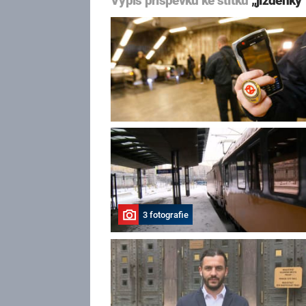
Výpis příspěvků ke štítku
„jízdenky
3 fotografie