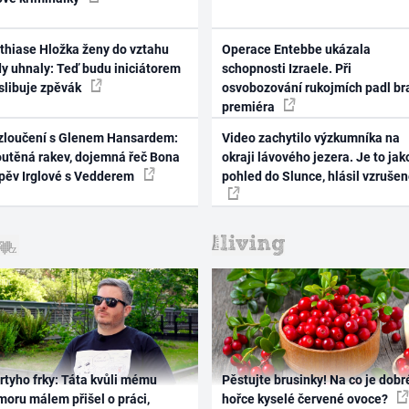
thiase Hložka ženy do vztahu
Operace Entebbe ukázala
dy uhnaly: Teď budu iniciátorem
schopnosti Izraele. Při
 slibuje zpěvák
osvobozování rukojmích padl br
premiéra
zloučení s Glenem Hansardem:
Video zachytilo výzkumníka na
outěná rakev, dojemná řeč Bona
okraji lávového jezera. Je to jak
zpěv Irglové s Vedderem
pohled do Slunce, hlásil vzruše
rtyho frky: Táta kvůli mému
Pěstujte brusinky! Na co je dobr
oru málem přišel o práci,
hořce kyselé červené ovoce?