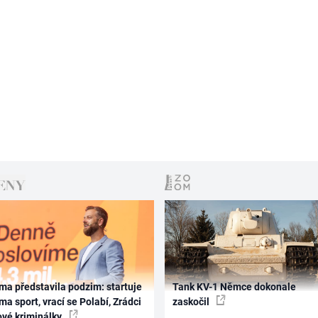
ma představila podzim: startuje
Tank KV-1 Němce dokonale
ma sport, vrací se Polabí, Zrádci
zaskočil
ové kriminálky