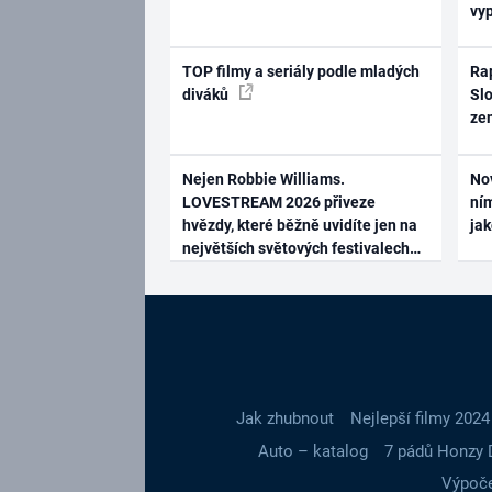
vy
TOP filmy a seriály podle mladých
Rap
diváků
Slo
ze
Nejen Robbie Williams.
No
LOVESTREAM 2026 přiveze
ním
hvězdy, které běžně uvidíte jen na
ja
největších světových festivalech
Jak zhubnout
Nejlepší filmy 2024
Auto – katalog
7 pádů Honzy 
Výpoče