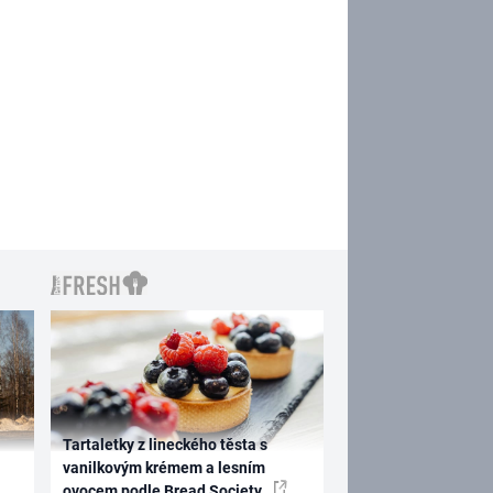
Tartaletky z lineckého těsta s
vanilkovým krémem a lesním
ovocem podle Bread Society