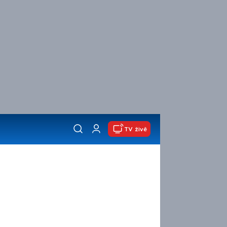
TV živě