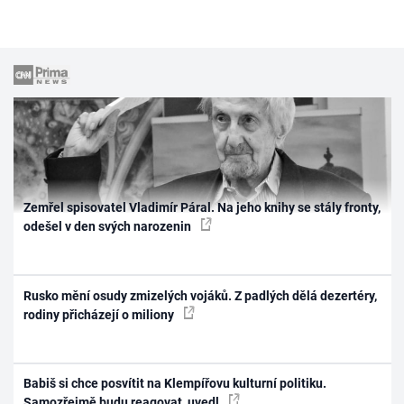
Zemřel spisovatel Vladimír Páral. Na jeho knihy se stály fronty,
odešel v den svých narozenin
Rusko mění osudy zmizelých vojáků. Z padlých dělá dezertéry,
rodiny přicházejí o miliony
Babiš si chce posvítit na Klempířovu kulturní politiku.
Samozřejmě budu reagovat, uvedl