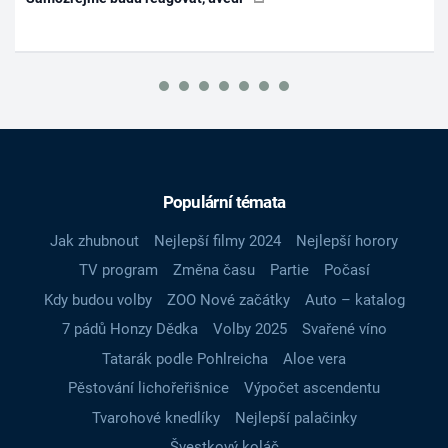
Populární témata
Jak zhubnout
Nejlepší filmy 2024
Nejlepší horory
TV program
Změna času
Partie
Počasí
Kdy budou volby
ZOO Nové začátky
Auto – katalog
7 pádů Honzy Dědka
Volby 2025
Svařené víno
Tatarák podle Pohlreicha
Aloe vera
Pěstování lichořeřišnice
Výpočet ascendentu
Tvarohové knedlíky
Nejlepší palačinky
Švestkový koláč