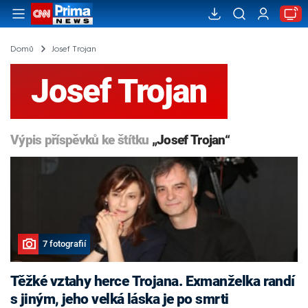
Domů
Josef Trojan
Josef Trojan
Výpis příspěvků ke štítku
„Josef Trojan“
7 fotografií
Těžké vztahy herce Trojana. Exmanželka randí
s jiným, jeho velká láska je po smrti