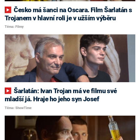
Česko má šanci na Oscara. Film Šarlatán s
Trojanem v hlavní roli je v užším výběru
Téma: Filmy
Šarlatán: Ivan Trojan má ve filmu své
mladší já. Hraje ho jeho syn Josef
Téma: ShowTime