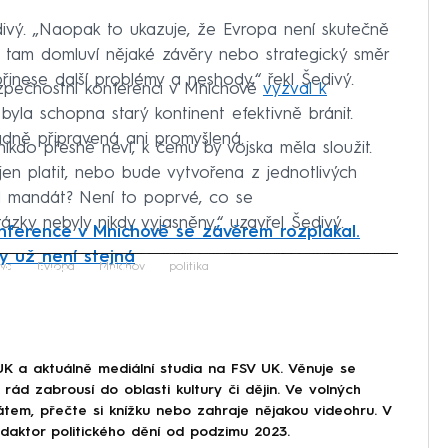
ivý. „Naopak to ukazuje, že Evropa není skutečně
i tam domluví nějaké závěry nebo strategický směr
inese další problémy a neshody,“ řekl Šedivý.
ezpečnostní konferenci v Mnichově
vyzval k
byla schopna starý kontinent efektivně bránit.
ádně připravená ani promyšlená.
kdo přesně neví, k čemu by vojska měla sloužit.
n platit, nebo bude vytvořena z jednotlivých
l mandát? Není to poprvé, co se
zky nebyly nikdy vyjasněny,“ uzavřel Šedivý.
nference v Mnichově se závěrem rozplakal.
 už není stejná
iled to fetch
va
Evropa
Mnichov
politika
UK a aktuálně mediální studia na FSV UK. Věnuje se
rád zabrousí do oblasti kultury či dějin. Ve volných
átem, přečte si knížku nebo zahraje nějakou videohru. V
aktor politického dění od podzimu 2023.