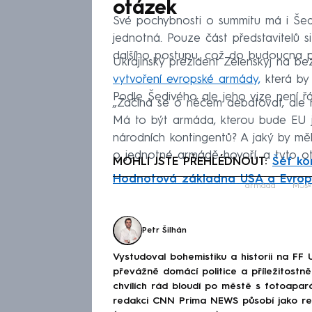
otázek
Své pochybnosti o summitu má i Šed
jednotná. Pouze část představitelů s
dalšího postupu, což do budoucna př
Ukrajinský prezident Zelenskyj na b
vytvoření evropské armády,
která by 
Podle Šedivého ale jeho vize není ř
„Začíná se o něčem debatovat, ale ni
Má to být armáda, kterou bude EU je
národních kontingentů? A jaký by mě
o jednotné armádě hovoří, a tyto otá
MOHLI JSTE PŘEHLÉDNOUT:
Šéf ko
Hodnotová základna USA a Evropy
Fa
armáda
Mosk
Petr Šilhán
Vystudoval bohemistiku a historii na FF 
převážně domácí politice a příležitostně 
chvílích rád bloudí po městě s fotoapar
redakci CNN Prima NEWS působí jako red