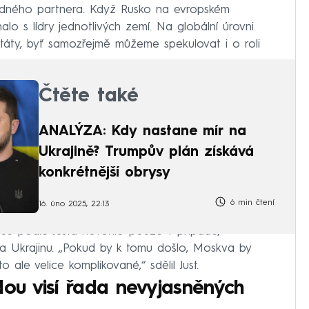
odného partnera. Když Rusko na evropském
lo s lídry jednotlivých zemí. Na globální úrovni
táty, byť samozřejmě můžeme spekulovat i o roli
Čtěte také
ANALÝZA: Kdy nastane mír na
Ukrajině? Trumpův plán získává
konkrétnější obrysy
6 min čtení
16. úno 2025, 22:13
íce podle Justa hovořilo pouze v případě,
a Ukrajinu. „Pokud by k tomu došlo, Moskva by
 ale velice komplikované,“ sdělil Just.
u visí řada nevyjasněných