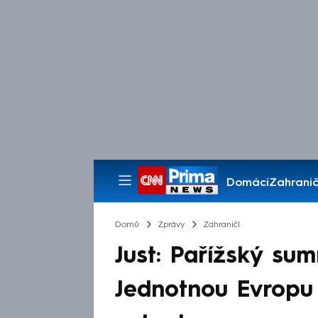
Domácí
Zahranič
Pořady
Domů
Zprávy
Zahraničí
Just: Pařížský sum
Jednotnou Evropu 