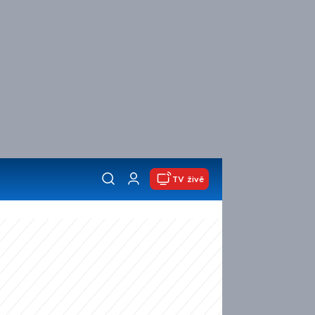
TV živě