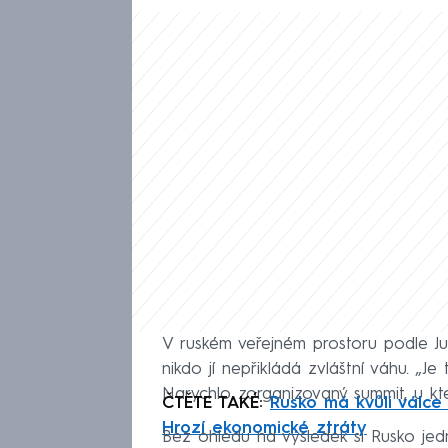
V ruském veřejném prostoru podle Ju
nikdo jí nepřikládá zvláštní váhu. „J
Narychlo zorganizovaný summit, u kter
ČTĚTE TAKÉ:
Rusko má kvůli válce
Hrozí ekonomické ztráty
Bez ohledu na výsledek si Rusko je