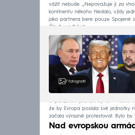
vážit nebude. „Nepovažuje ji za vh
kontinentu někoho hledalo, vždy jedna
jako partnera bere pouze Spojené s
Číny,“ uvedl Just.
7
fotografií
O pařížském jednání by se v Rusku v
že by Evropa poslala své jednotky n
začala výrazně protestovat. Bylo by to
Nad evropskou armádo