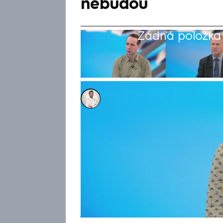
nebudou
Žádná položka z
Petr Šilhán
17. úno 2025, 19:19
Pondělní pařížské jednání evro
zvláštně a není jasné, čím sko
neváží. V pořadu Zprávy PLUS
Prima NEWS v Moskvě Jiří Just
štábu Armády České republiky
připraven a paradoxně ukazuj
jednotná.