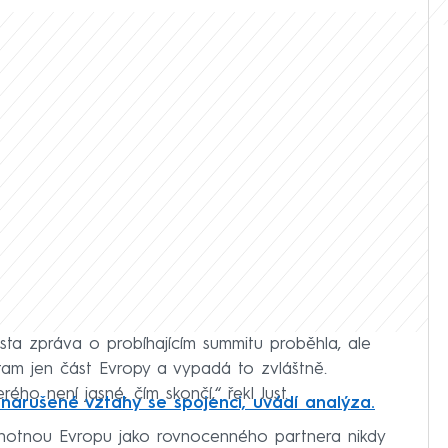
sta zpráva o probíhajícím summitu proběhla, ale
e tam jen část Evropy a vypadá to zvláštně.
ého není jasné, čím skončí,“ řekl Just.
 narušené vztahy se spojenci, uvádí analýza.
dnotnou Evropu jako rovnocenného partnera nikdy