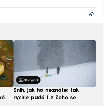
31
fotografií
Sníh, jak ho neznáte: Jak
ké
rychle padá i z čeho se
ská
skládá. A vločky nejsou bílé