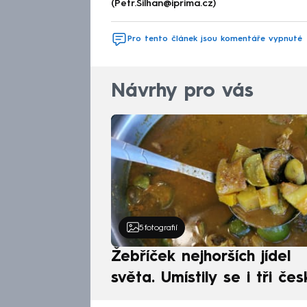
(Petr.Silhan@iprima.cz)
Pro tento článek jsou komentáře vypnuté
Návrhy pro vás
5
fotografií
Žebříček nejhorších jídel
světa. Umístily se i tři čes
pokrmy, vévodí skandináv