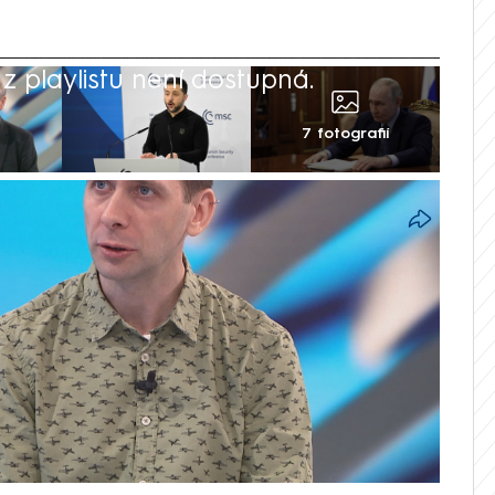
 playlistu není dostupná.
7 fotografií
pských států Rusy příliš nezajímá. Působí
nčí. Jednotné Evropy si jako partnera
 to řekl dlouhodobý spolupracovník CNN
. Podle bývalého náčelníka Generálního
 Jiřího Šedivého není summit dobře
e na skutečnost, že Evropa není