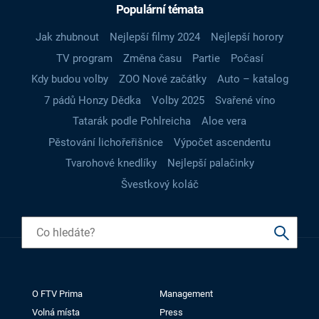
Populární témata
Jak zhubnout
Nejlepší filmy 2024
Nejlepší horory
TV program
Změna času
Partie
Počasí
Kdy budou volby
ZOO Nové začátky
Auto – katalog
7 pádů Honzy Dědka
Volby 2025
Svařené víno
Tatarák podle Pohlreicha
Aloe vera
Pěstování lichořeřišnice
Výpočet ascendentu
Tvarohové knedlíky
Nejlepší palačinky
Švestkový koláč
O FTV Prima
Management
Volná místa
Press