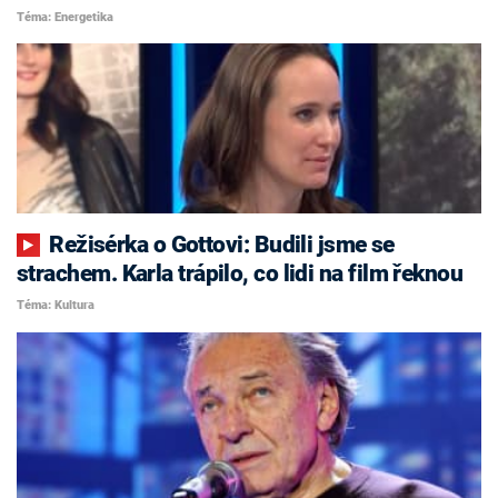
Téma: Energetika
Režisérka o Gottovi: Budili jsme se
strachem. Karla trápilo, co lidi na film řeknou
Téma: Kultura