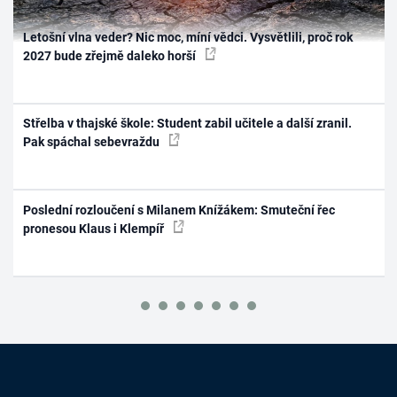
Letošní vlna veder? Nic moc, míní vědci. Vysvětlili, proč rok
2027 bude zřejmě daleko horší
Střelba v thajské škole: Student zabil učitele a další zranil.
Pak spáchal sebevraždu
Poslední rozloučení s Milanem Knížákem: Smuteční řec
pronesou Klaus i Klempíř