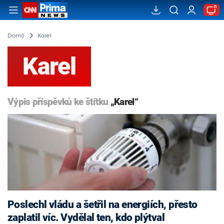
Domů
Karel
Karel
Výpis příspěvků ke štítku
„Karel“
Poslechl vládu a šetřil na energiích, přesto
zaplatil víc. Vydělal ten, kdo plýtval