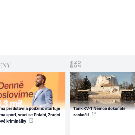
ma představila podzim: startuje
Tank KV-1 Němce dokonale
ma sport, vrací se Polabí, Zrádci
zaskočil
ové kriminálky