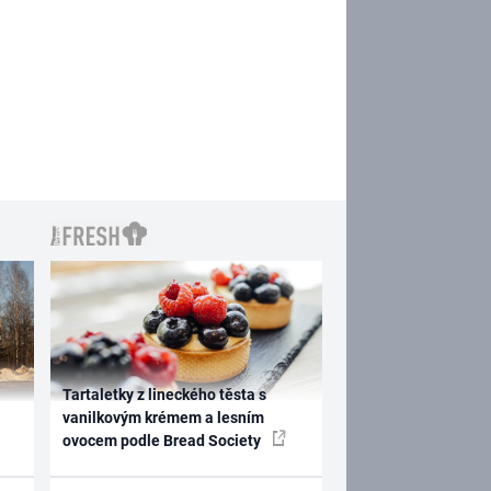
Tartaletky z lineckého těsta s
vanilkovým krémem a lesním
ovocem podle Bread Society