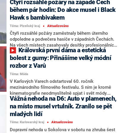
Čtyři rozsáhlé požáry na západě Čech
filmovém festivalu uvedl film Absolvent. Krejčík v
rozhovoru, který absolvoval s hereckou kolegyní
během pár hodin: Do akce musel i Black
Annou Dvořákovou, reportérům pořadu ShowTime
Hawk s bambivakem
mimo jiné prozradil, proč je pro něj letošní léto velmi
Téma: Plzeňský kraj
Aktualizováno
náročné.
■
Čtyři rozsáhlé požáry zaměstnaly během úterního
odpoledne a podvečera hasiče v západních Čechách.
Na všech místech zasahovaly desítky profesionálních
Královská první dáma a estetická
i dobrovolných hasičů. Největší požár vypukl u Kšic na
Tachovsku, kde plameny zachvátily přibližně dvanáct
bolest z gumy: Přinášíme velký módní
hektarů pole. U Brodu nad Tichou na Tachovsku zase
rozbor z Varů
hořel les, plameny se dostaly i do korun stromů.
Téma: Móda
Velitel zásahu si vyžádal leteckou pomoc s hašením.
Informoval o tom mluvčí krajských hasičů Petr
V Karlových Varech odstartoval 60. ročník
Poncar.
mezinárodního filmového festivalu. S ním je kromě
kinematografie neodmyslitelně spjat i svět módy.
Vážná nehoda na D6: Auto v plamenech,
Které hvězdy zazářily při zahajovacím ceremoniálu v
hotelu Thermal a které naopak letos vsadily na
na místo musel vrtulník. Zranilo se pět
špatnou kartu? Pojďme se podívat na modely z
mladých lidí
červeného koberce a podrobně je rozebrat s módní
Téma: Karlovarský kraj
Aktualizováno
návrhářkou a malířkou Annou Tejklovou.
■
Dopravní nehoda u Sokolova v sobotu na zhruba šest