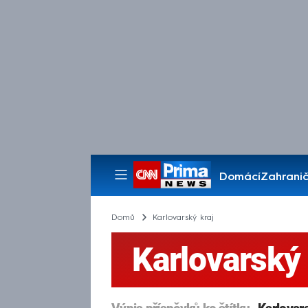
Domácí
Zahranič
Pořady
Domů
Karlovarský kraj
Karlovarský 