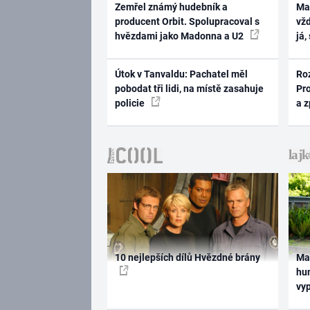
Zemřel známý hudebník a
Ma
producent Orbit. Spolupracoval s
vž
hvězdami jako Madonna a U2
já,
Útok v Tanvaldu: Pachatel měl
Ro
pobodat tři lidi, na místě zasahuje
Pr
policie
a 
10 nejlepších dílů Hvězdné brány
Ma
hum
vy