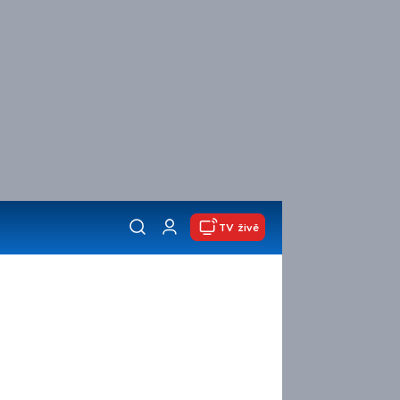
TV živě