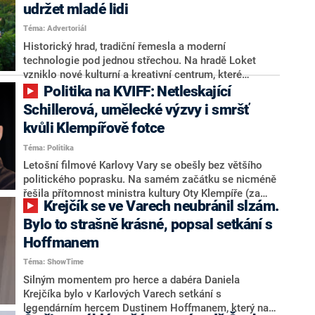
udržet mladé lidi
sanitek.
Téma: Advertoriál
Historický hrad, tradiční řemesla a moderní
technologie pod jednou střechou. Na hradě Loket
vzniklo nové kulturní a kreativní centrum, které
návštěvníkům přibližuje tradiční řemesla typická pro
Politika na KVIFF: Netleskající
Karlovarský kraj. Podobné projekty podle Ministerstva
Schillerová, umělecké výzvy i smršť
kultury pomáhají nejen uchovávat kulturní dědictví, ale
kvůli Klempířově fotce
také podporují rozvoj regionů a mohou přispět ke
zmírnění odlivu mladých lidí do velkých měst.
Téma: Politika
Letošní filmové Karlovy Vary se obešly bez většího
politického poprasku. Na samém začátku se nicméně
řešila přítomnost ministra kultury Oty Klempíře (za
Krejčík se ve Varech neubránil slzám.
Motoristy), kterou ovšem trumfla smršť kvůli
fotografii s podcasterem Čestmírem Strakatým.
Bylo to strašně krásné, popsal setkání s
Režisérka Helena Třeštíková se několikrát vyslovila
Hoffmanem
proti plánům vlády ohledně financování
Téma: ShowTime
veřejnoprávních médií. Tato slova ovšem nenašla
pochopení u ministryně financí Aleny Schillerové
Silným momentem pro herce a dabéra Daniela
(ANO).
Krejčíka bylo v Karlových Varech setkání s
legendárním hercem Dustinem Hoffmanem, který na