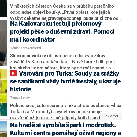
V některých částech Česka se v průběhu pátečního
odpoledne objeví bouřky. „První oblast, kde jejich
výskyt čekáme nejpravděpodobněji, bude přibližně od
Na Karlovarsku testují přelomový
Karlovarského kraje přes Ústecký až po východní
Čechy později odpoledne až k večeru. Jejich postup
projekt péče o duševní zdraví. Pomoci
bude většinou východním směrem,“ uvedli přesně ve
má i koordinátor
14 hodin meteorologové ČHMÚ na sociálních sítích
Téma: Zdravotnictví
spolu s předpokládanými výstupy modelů Aladin a
ICON D2 na mapě republiky.
Slibnou novinku v oblasti péče o duševní zdraví
zavádějí v Karlovarském kraji. Nově tam zřídili post
krajského koordinátora, který by se měl zasadit o
Varování pro Turka: Soudy za srážky
systematický rozvoj těchto často těžko dostupných
služeb. Současně se stane důležitou součástí
se sanitkami vždy tvrdě trestaly, ukazuje
pilotního projektu resortu zdravotnictví. Kraj tak bude
historie
jedním z pěti regionů, v nichž ministerstvo otestuje
Téma: Soudy
nový přístup ohledně zajištění těchto krizových
služeb. Hejtman Petr Kubis (ANO) upozorňuje, že
Policie sice ještě neurčila viníka střetu poslance Filipa
omezenou dostupnost pociťují nejvíce dospívající a
Turka (za Motoristy) a vyšetřování pokračuje,
děti.
uzavřené už jsou ale jiné případy kolizí sanitek či
nemocničních vozů jedoucích se zapnutými majáky a
Na hradě si vyrobíte šperk i modrotisk.
sirénou s dalšími účastníky silničního provozu. V
Kulturní centra pomáhají oživit regiony a
těchto kauzách soudy rozhodovaly ve prospěch řidičů