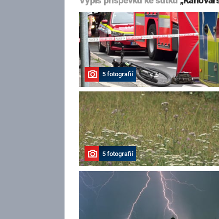
Výpis příspěvků ke štítku
„Karlovars
5 fotografií
5 fotografií