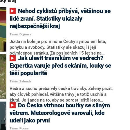
ký kraj“
Nehod cyklistů přibývá, většinou se
lidé zraní. Statistiky ukázaly
nejbezpečnější kraj
Téma: Doprava
Jízda na kole je pro mnohé Čechy symbolem léta,
pohybu a svobody. Statistiky ale ukazují i její
odvrácenou stránku. Za posledních 15 let se na
Jak ulevit trávníkům ve vedrech?
českých silnicích stalo více než 67 tisíc nehod s
účastí cyklistů. Ve většině případů končí zraněním.
Expertka varuje před sekáním, louky se
těší popularitě
Téma: Zahrada
Vedra a sucho přebarvily české trávníky. Zelený pažit,
aby člověk pohledal, většina trávy je totiž uschlá a
žlutá. Je šance na to, aby se porost ještě letos
Do Česka vtrhnou bouřky se silným
vzpamatoval? Jakých chyb se při péči o trávník
vyvarovat? Redakce CNN Prima NEWS pro vás
větrem. Meteorologové varovali, kde
připravila několik tipů, jak o trávník během tropických
udeří jako první
teplot pečovat.
Téma: Počasí