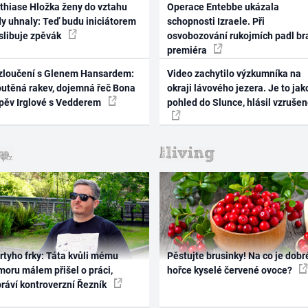
thiase Hložka ženy do vztahu
Operace Entebbe ukázala
dy uhnaly: Teď budu iniciátorem
schopnosti Izraele. Při
 slibuje zpěvák
osvobozování rukojmích padl br
premiéra
zloučení s Glenem Hansardem:
Video zachytilo výzkumníka na
outěná rakev, dojemná řeč Bona
okraji lávového jezera. Je to jak
zpěv Irglové s Vedderem
pohled do Slunce, hlásil vzruše
rtyho frky: Táta kvůli mému
Pěstujte brusinky! Na co je dobr
oru málem přišel o práci,
hořce kyselé červené ovoce?
práví kontroverzní Řezník