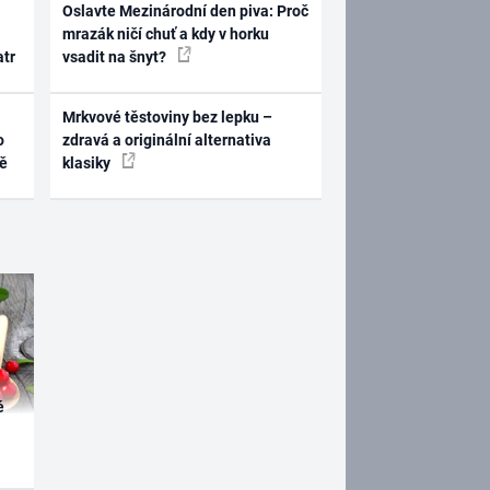
Oslavte Mezinárodní den piva: Proč
mrazák ničí chuť a kdy v horku
atr
vsadit na šnyt?
Mrkvové těstoviny bez lepku –
o
zdravá a originální alternativa
ně
klasiky
é