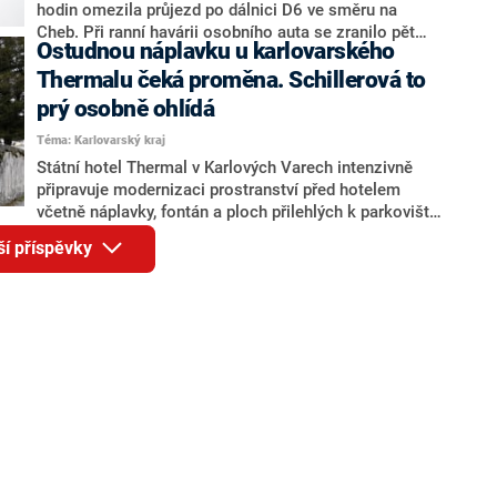
hodin omezila průjezd po dálnici D6 ve směru na
Cheb. Při ranní havárii osobního auta se zranilo pět
Ostudnou náplavku u karlovarského
lidí, čtyři zranění byla lehká a jedna dívka se středně
těžkým poraněním byla letecky transportována do
Thermalu čeká proměna. Schillerová to
plzeňské fakultní nemocnice, sdělili zástupci
prý osobně ohlídá
záchranných složek. Do akce vyrazil i záchranářský
Téma: Karlovarský kraj
vrtulník.
Státní hotel Thermal v Karlových Varech intenzivně
připravuje modernizaci prostranství před hotelem
včetně náplavky, fontán a ploch přilehlých k parkovišti.
Uvedl to generální ředitel hotelu Vladimír Novák.
ší příspěvky
Opravy zhruba za 100 milionů korun budou rozděleny
do několika etap a let kvůli konání Mezinárodního
filmového festivalu a dalších akcí, které především
prostranství před Thermalem využívají. Financování
chce hotel zajistit z vlastních zdrojů. Ministryně
financí Alena Schillerová (ANO) přislíbila, že na
rekonstrukci osobně dohlédne.