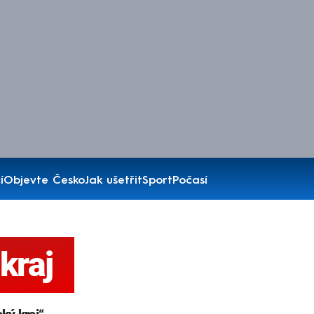
í
Objevte Česko
Jak ušetřit
Sport
Počasí
kraj