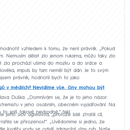
hodnotit vzhledem k tomu, že není právník. „Pokud
tím. Nemusím dělat zlo jenom rukama, můžu taky zlo
ké zlo prochází ušima do mozku a do srdce a
ověka, impuls by tam neměl být dán. Je to svým
sem právník, hodnotil bych to jako
ů v médiích? Nevidíme vše, činy mohou být
oslava Duška. „Domnívám se, že je to jeho názor.
xtremistu v jeho osobním, obecném vyjadřování. Na
 to spíš takové nevhodné,“ řekl.
jeho slov agresivita, „protože lidé ztratili cíl,
ztratila se přirozenost". „Uvědomme si jedno, že
le kvality vody se odvíjí zdravotní stav ryb. Naše