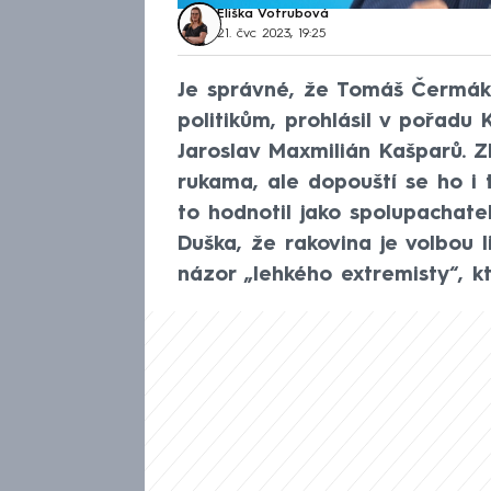
Eliška Votrubová
21. čvc 2023, 19:25
Je správné, že Tomáš Čermák b
politikům, prohlásil v pořadu
Jaroslav Maxmilián Kašparů. Z
rukama, ale dopouští se ho i 
to hodnotil jako spolupachatel
Duška, že rakovina je volbou l
názor „lehkého extremisty“, k