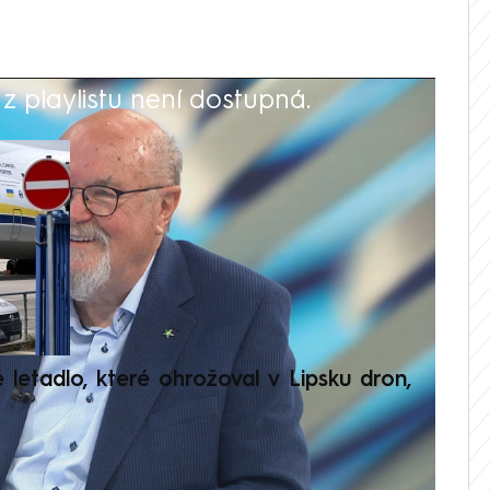
 playlistu není dostupná.
V
é letadlo, které ohrožoval v Lipsku dron,
Přilá
polit