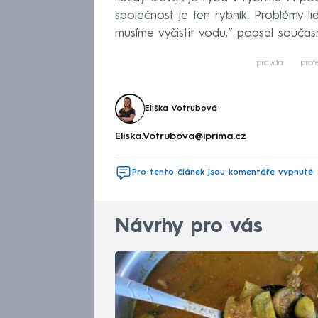
společnost je ten rybník. Problémy li
musíme vyčistit vodu,“ popsal součas
pravda
prof
Eliška Votrubová
Eliska.Votrubova@iprima.cz
Pro tento článek jsou komentáře vypnuté
Návrhy pro vás