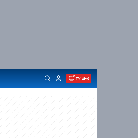
TV živě