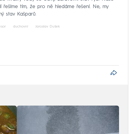
dí řešíme tím, že pro ně hledáme řešení. Ne, my
ný stav Kašparů.
esor
duchovní
Jaroslav Dušek