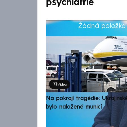
psychiatrie
Žádná položka z
Výběr redakce
Video
Na pokraji tragédie: Ukrajinsk
bylo naložené municí