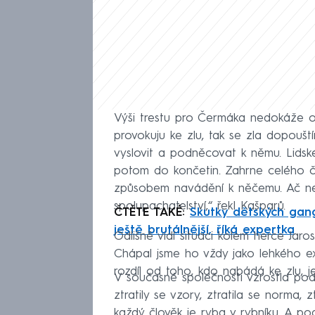
Výši trestu pro Čermáka nedokáže o
provokuju ke zlu, tak se zla dopouš
vyslovit a podněcovat k němu. Lids
potom do končetin. Zahrne celého čl
způsobem navádění k něčemu. Ač nej
spolupachatelství,“ řekl Kašparů.
ČTĚTE TAKÉ:
Skutky dětských gang
ještě brutálnější, říká expertka
Odlišně vidí situaci kolem herce Jar
Chápal jsme ho vždy jako lehkého e
rozdíl od toho, kdo nabádá ke zlu, je
V současné společnosti vzrostla podle 
ztratily se vzory, ztratila se norma, 
každý člověk je ryba v rybníku. A pod