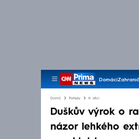
Domácí
Zahranič
Pořady
Domů
Pořady
K věci
Duškův výrok o ra
názor lehkého extr