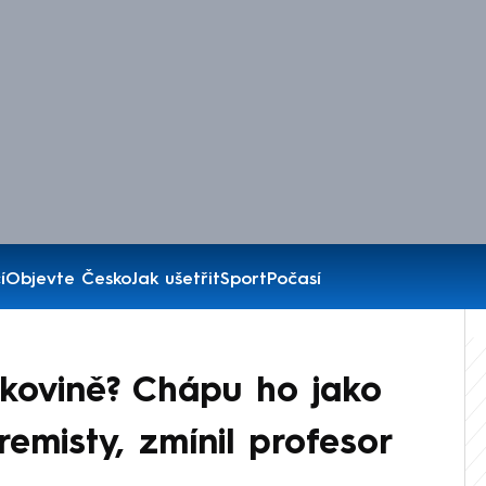
í
Objevte Česko
Jak ušetřit
Sport
Počasí
kovině? Chápu ho jako
emisty, zmínil profesor