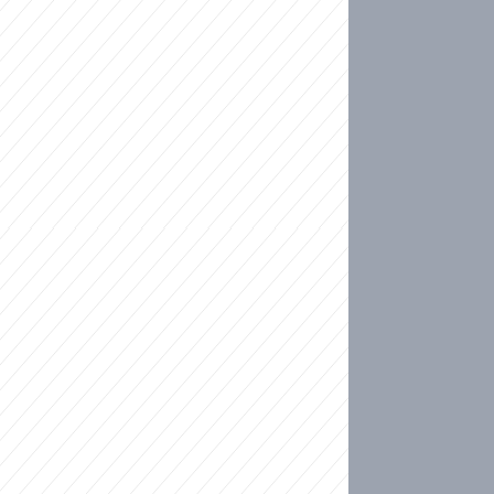
ideo
kat migranty do Česka? Sami by odešli, tvrdí exp
ické sebevraždě