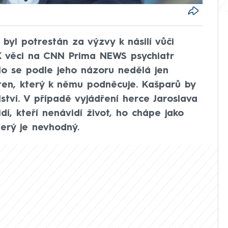
yl potrestán za výzvy k násilí vůči
 K věci na CNN Prima NEWS psychiatr
lo se podle jeho názoru nedělá jen
ten, který k němu podněcuje. Kašparů by
ství. V případě vyjádření herce Jaroslava
idí, kteří nenávidí život, ho chápe jako
terý je nevhodný.