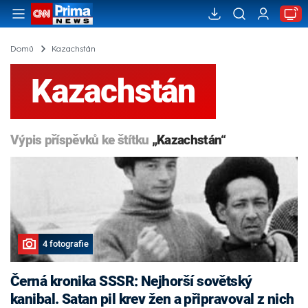
Domů
Kazachstán
Kazachstán
Výpis příspěvků ke štítku
„Kazachstán“
4 fotografie
Černá kronika SSSR: Nejhorší sovětský
kanibal. Satan pil krev žen a připravoval z nich