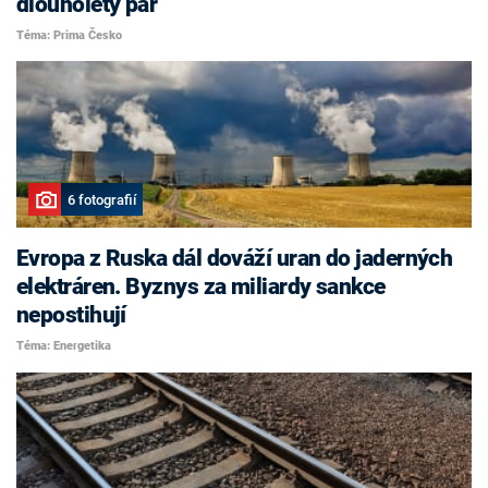
dlouholetý pár
Téma: Prima Česko
6 fotografií
Evropa z Ruska dál dováží uran do jaderných
elektráren. Byznys za miliardy sankce
nepostihují
Téma: Energetika