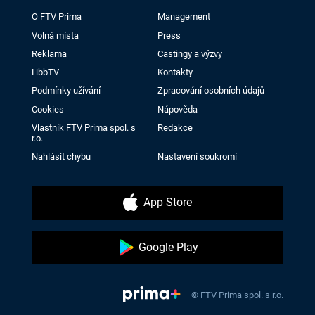
O FTV Prima
Management
Volná místa
Press
Reklama
Castingy a výzvy
HbbTV
Kontakty
Podmínky užívání
Zpracování osobních údajů
Cookies
Nápověda
Vlastník FTV Prima spol. s
Redakce
r.o.
Nahlásit chybu
Nastavení soukromí
App Store
Google Play
© FTV Prima spol. s r.o.