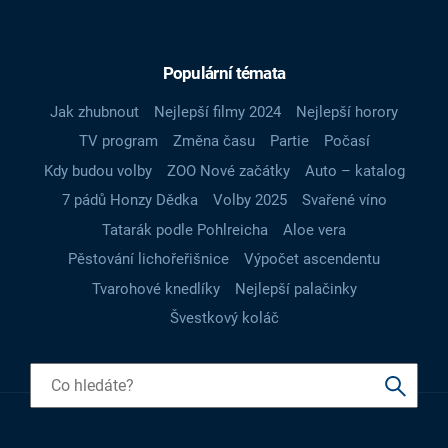
Populární témata
Jak zhubnout
Nejlepší filmy 2024
Nejlepší horory
TV program
Změna času
Partie
Počasí
Kdy budou volby
ZOO Nové začátky
Auto – katalog
7 pádů Honzy Dědka
Volby 2025
Svařené víno
Tatarák podle Pohlreicha
Aloe vera
Pěstování lichořeřišnice
Výpočet ascendentu
Tvarohové knedlíky
Nejlepší palačinky
Švestkový koláč