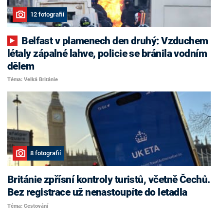
12 fotografií
Belfast v plamenech den druhý: Vzduchem
létaly zápalné lahve, policie se bránila vodním
dělem
Téma: Velká Británie
8 fotografií
Británie zpřísní kontroly turistů, včetně Čechů.
Bez registrace už nenastoupíte do letadla
Téma: Cestování