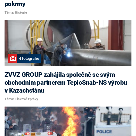
pokrmy
Téma: Historie
4 fotografie
ZVVZ GROUP zahájila společně se svým
obchodním partnerem TeploSnab-NS výrobu
v Kazachstánu
Téma: Tiskové zprávy