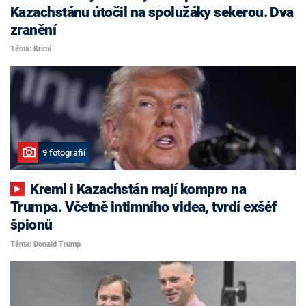
Kazachstánu útočil na spolužáky sekerou. Dva
zranění
Téma: Krimi
9 fotografií
Kreml i Kazachstán mají kompro na
Trumpa. Včetně intimního videa, tvrdí exšéf
špionů
Téma: Donald Trump