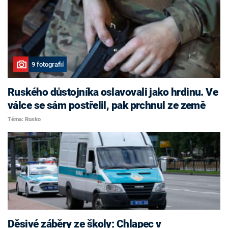
9 fotografií
Ruského důstojníka oslavovali jako hrdinu. Ve
válce se sám postřelil, pak prchnul ze země
Téma: Rusko
Děsivé záběry ze školy: Chlapec v