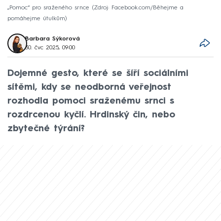
„Pomoc“ pro sraženého srnce
Zdroj: Facebook.com/Běhejme a
pomáhejme útulkům
Barbara Sýkorová
30. čvc 2025, 09:00
Dojemné gesto, které se šíří sociálními
sítěmi, kdy se neodborná veřejnost
rozhodla pomoci sraženému srnci s
rozdrcenou kyčlí. Hrdinský čin, nebo
zbytečné týrání?