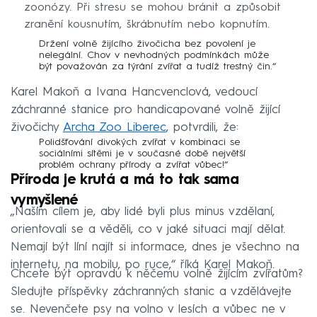
zoonózy. Při stresu se mohou bránit a způsobit
zranění kousnutím, škrábnutím nebo kopnutím.
Držení volně žijícího živočicha bez povolení je
nelegální. Chov v nevhodných podmínkách může
být považován za týrání zvířat a tudíž trestný čin.“
Karel Makoň a Ivana Hancvenclová, vedoucí
záchranné stanice pro handicapované volně žijící
živočichy
Archa Zoo Liberec
, potvrdili, že:
Polidšťování divokých zvířat v kombinaci se
sociálními sítěmi je v současné době největší
problém ochrany přírody a zvířat vůbec!“
Příroda je krutá a má to tak sama
vymyšlené
„Naším cílem je, aby lidé byli plus minus vzdělaní,
orientovali se a věděli, co v jaké situaci mají dělat.
Nemají být líní najít si informace, dnes je všechno na
internetu, na mobilu, po ruce,“ říká Karel Makoň.
Chcete být opravdu k něčemu volně žijícím zvířatům?
Sledujte příspěvky záchranných stanic a vzdělávejte
se. Nevenčete psy na volno v lesích a vůbec ne v