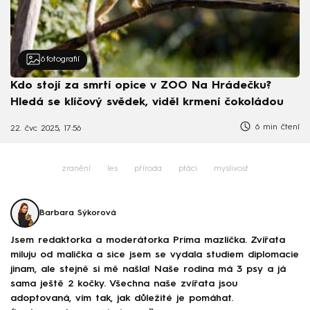
6
fotografií
Kdo stojí za smrtí opice v ZOO Na Hrádečku?
Hledá se klíčový svědek, viděl krmení čokoládou
6 min čtení
22. čvc 2025, 17:56
zranění
les
příroda
ptáci
myslivost
Barbara Sýkorová
Jsem redaktorka a moderátorka Prima mazlíčka. Zvířata
miluju od malička a sice jsem se vydala studiem diplomacie
jinam, ale stejně si mě našla! Naše rodina má 3 psy a já
sama ještě 2 kočky. Všechna naše zvířata jsou
adoptovaná, vím tak, jak důležité je pomáhat.