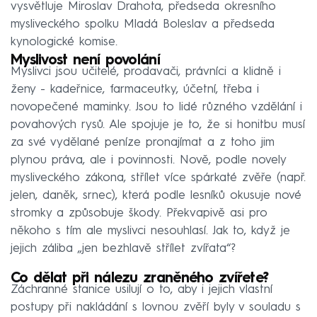
vysvětluje Miroslav Drahota, předseda okresního
mysliveckého spolku Mladá Boleslav a předseda
kynologické komise.
Myslivost není povolání
Myslivci jsou učitelé, prodavači, právníci a klidně i
ženy - kadeřnice, farmaceutky, účetní, třeba i
novopečené maminky. Jsou to lidé různého vzdělání i
povahových rysů. Ale spojuje je to, že si honitbu musí
za své vydělané peníze pronajímat a z toho jim
plynou práva, ale i povinnosti. Nově, podle novely
mysliveckého zákona, střílet více spárkaté zvěře (např.
jelen, daněk, srnec), která podle lesníků okusuje nové
stromky a způsobuje škody. Překvapivě asi pro
někoho s tím ale myslivci nesouhlasí. Jak to, když je
jejich záliba „jen bezhlavě střílet zvířata“?
Co dělat při nálezu zraněného zvířete?
Záchranné stanice usilují o to, aby i jejich vlastní
postupy při nakládání s lovnou zvěří byly v souladu s