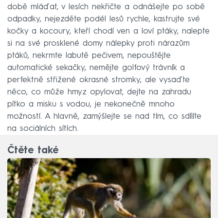
době mláďat, v lesích nekřičte a odnášejte po sobě
odpadky, nejezděte podél lesů rychle, kastrujte své
kočky a kocoury, kteří chodí ven a loví ptáky, nalepte
si na své prosklené domy nálepky proti nárazům
ptáků, nekrmte labutě pečivem, nepouštějte
automatické sekačky, nemějte golfový trávník a
perfektně střižené okrasné stromky, ale vysaďte
něco, co může hmyz opylovat, dejte na zahradu
pítko a misku s vodou, je nekonečně mnoho
možností. A hlavně, zamýšlejte se nad tím, co sdílíte
na sociálních sítích.
Čtěte také