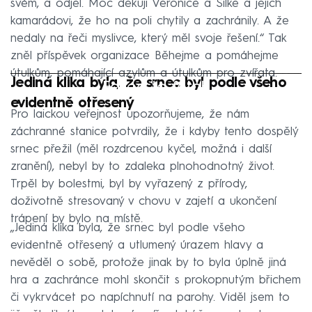
svém, a odjel. Moc děkuji Veronice a Silke a jejich
kamarádovi, že ho na poli chytily a zachránily. A že
nedaly na řeči myslivce, který měl svoje řešení.“ Tak
zněl příspěvek organizace Běhejme a pomáhejme
útulkům, pomáhající azylům a útulkům pro zvířata.
Jediná klika byla, že srnec byl podle všeho
Failed to fetch
evidentně otřesený
Pro laickou veřejnost upozorňujeme, že nám
záchranné stanice potvrdily, že i kdyby tento dospělý
srnec přežil (měl rozdrcenou kyčel, možná i další
zranění), nebyl by to zdaleka plnohodnotný život.
Trpěl by bolestmi, byl by vyřazený z přírody,
doživotně stresovaný v chovu v zajetí a ukončení
trápení by bylo na místě.
„Jediná klika byla, že srnec byl podle všeho
evidentně otřesený a utlumený úrazem hlavy a
nevěděl o sobě, protože jinak by to byla úplně jiná
hra a zachránce mohl skončit s prokopnutým břichem
či vykrvácet po napíchnutí na parohy. Viděl jsem to