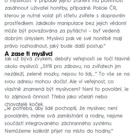
o myslivosti. V případě jejího zranění má povinnost
zasáhnout uživatel honitby, případně Policie ČR,
kterou je nutné volat při střetu zvířete s dopravním
prostředkem. Jakákoliv manipulace bez jejich vědomí
může být považována za pytláctví – byť vedená
dobrým úmyslem. Myslivci pak ve své honitbě mají
právo rozhodnout, jaký bude další postup.“
A zase ti myslivci
Jak už bývá zvykem, debaty veřejnosti se točí hlavně
okolo myslivců. „Střílí pro zábavu, na zvířatech jim
nezáleží, zelené mozky, nejsou to lidi,...“ To vše se na
svou adresu mohou dočíst. Ale ví veřejnost, co
vlastně znamená být myslivcem? Není to povolání. Je
to zájmová činnost. Třeba jako včelaři nebo
chovatelé koček.
„Je potřeba, aby lidé pochopili, že myslivec není
povoláním, máme svá zaměstnání a rodiny, nejsme
součástí integrovaného záchranného systému.
Nemůžeme kolikrát přijet na místo do hodiny,“