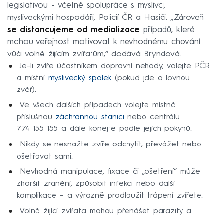
legislativou – včetně spolupráce s myslivci,
mysliveckými hospodáři, Policií ČR a Hasiči. „Zároveň
se distancujeme od medializace
případů, které
mohou veřejnost motivovat k nevhodnému chování
vůči volně žijícím zvířatům,“ dodává Bryndová.
Je-li zvíře účastníkem dopravní nehody, volejte PČR
a místní
myslivecký spolek
(pokud jde o lovnou
zvěř).
Ve všech dalších případech volejte místně
příslušnou
záchrannou stanici
nebo centrálu
774 155 155 a dále konejte podle jejích pokynů.
Nikdy se nesnažte zvíře odchytit, převážet nebo
ošetřovat sami.
Nevhodná manipulace, fixace či „ošetření“ může
zhoršit zranění, způsobit infekci nebo další
komplikace – a výrazně prodloužit trápení zvířete.
Volně žijící zvířata mohou přenášet parazity a