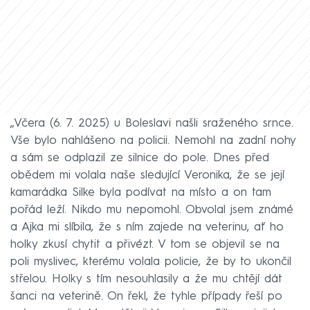
„Včera (6. 7. 2025) u Boleslavi našli sraženého srnce.
Vše bylo nahlášeno na policii. Nemohl na zadní nohy
a sám se odplazil ze silnice do pole. Dnes před
obědem mi volala naše sledující Veronika, že se její
kamarádka Silke byla podívat na místo a on tam
pořád leží. Nikdo mu nepomohl. Obvolal jsem známé
a Ajka mi slíbila, že s ním zajede na veterinu, ať ho
holky zkusí chytit a přivézt. V tom se objevil se na
poli myslivec, kterému volala policie, že by to ukončil
střelou. Holky s tím nesouhlasily a že mu chtějí dát
šanci na veterině. On řekl, že tyhle případy řeší po