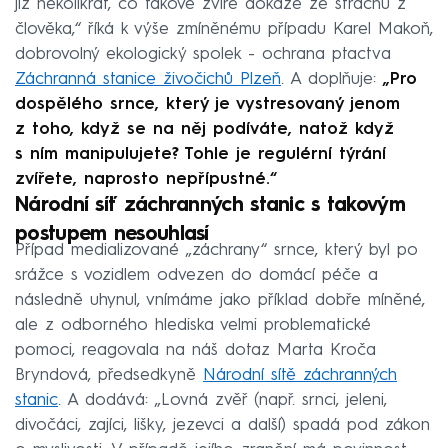
již několikrát, co takové zvíře dokáže ze strachu z
člověka,“ říká k výše zmíněnému případu Karel Makoň,
dobrovolný ekologický spolek - ochrana ptactva
Záchranná stanice živočichů Plzeň
. A doplňuje:
„Pro
dospělého srnce, který je vystresovaný jenom
z toho, když se na něj podíváte, natož když
s ním manipulujete? Tohle je regulérní týrání
zvířete, naprosto nepřípustné.“
Národní síť záchranných stanic s takovým
postupem nesouhlasí
Případ medializované „záchrany“ srnce, který byl po
srážce s vozidlem odvezen do domácí péče a
následně uhynul, vnímáme jako příklad dobře míněné,
ale z odborného hlediska velmi problematické
pomoci, reagovala na náš dotaz Marta Kroča
Bryndová, předsedkyně
Národní sítě záchranných
stanic
. A dodává: „Lovná zvěř (např. srnci, jeleni,
divočáci, zajíci, lišky, jezevci a další) spadá pod zákon