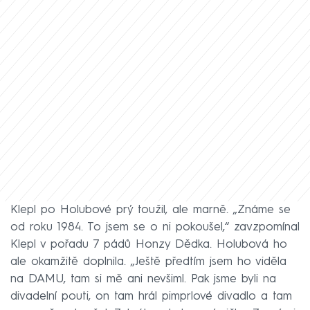
Klepl po Holubové prý toužil, ale marně. „Známe se
od roku 1984. To jsem se o ni pokoušel,“ zavzpomínal
Klepl v pořadu 7 pádů Honzy Dědka. Holubová ho
ale okamžitě doplnila. „Ještě předtím jsem ho viděla
na DAMU, tam si mě ani nevšiml. Pak jsme byli na
divadelní pouti, on tam hrál pimprlové divadlo a tam