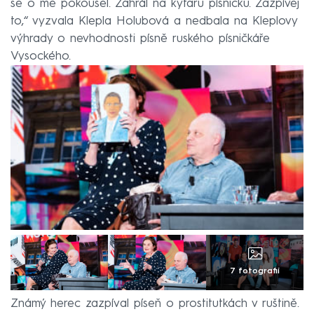
se o mě pokoušel. Zahrál na kytaru písničku. Zazpívej
to,“ vyzvala Klepla Holubová a nedbala na Kleplovy
výhrady o nevhodnosti písně ruského písničkáře
Vysockého.
7 fotografií
Známý herec zazpíval píseň o prostitutkách v ruštině.