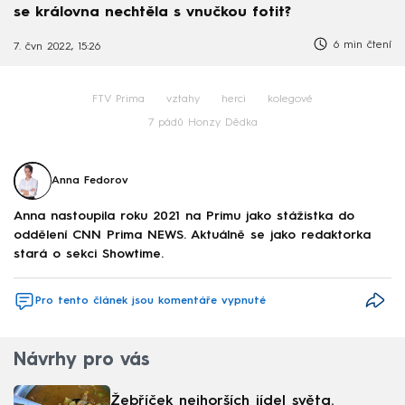
se královna nechtěla s vnučkou fotit?
6 min čtení
7. čvn 2022, 15:26
FTV Prima
vztahy
herci
kolegové
7 pádů Honzy Dědka
Anna Fedorov
Anna nastoupila roku 2021 na Primu jako stážistka do
oddělení CNN Prima NEWS. Aktuálně se jako redaktorka
stará o sekci Showtime.
Pro tento článek jsou komentáře vypnuté
Návrhy pro vás
Žebříček nejhorších jídel světa.