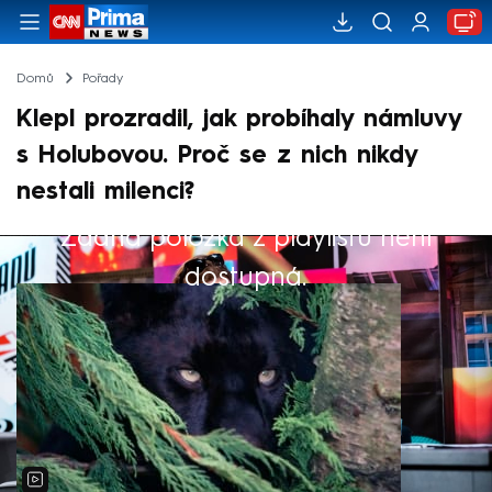
Domů
Pořady
Klepl prozradil, jak probíhaly námluvy
s Holubovou. Proč se z nich nikdy
nestali milenci?
Žádná položka z playlistu není
Výběr redakce
dostupná.