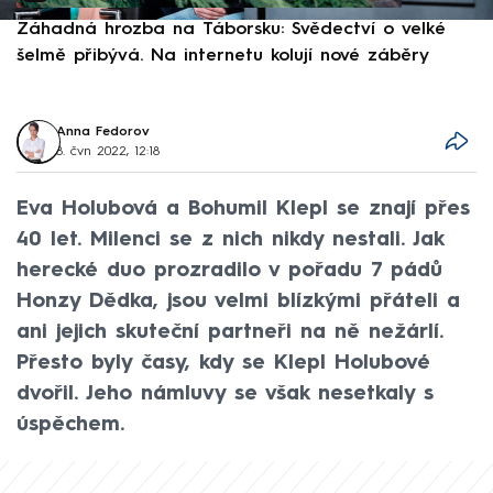
Záhadná hrozba na Táborsku: Svědectví o velké
S
šelmě přibývá. Na internetu kolují nové záběry
d
Anna Fedorov
8. čvn 2022, 12:18
Eva Holubová a Bohumil Klepl se znají přes
40 let. Milenci se z nich nikdy nestali. Jak
herecké duo prozradilo v pořadu 7 pádů
Honzy Dědka, jsou velmi blízkými přáteli a
ani jejich skuteční partneři na ně nežárlí.
Přesto byly časy, kdy se Klepl Holubové
dvořil. Jeho námluvy se však nesetkaly s
úspěchem.