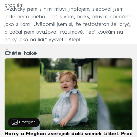
problém.
„Vždycky jsem s nimi mluvil jinotajem, sledoval jsem
ještě něco jiného. Teď s vámi, holky, mluvím normálně
jako s lidmi. Uvědomil jsem si, že testosteron šel pryč,
a začal jsem uvažovat rozumově. Teď koukám na
holky jako na lidi,“ vysvětlil Klepl.
Čtěte také
10
fotografií
Harry a Meghan zveřejnili další snímek Lilibet. Proč