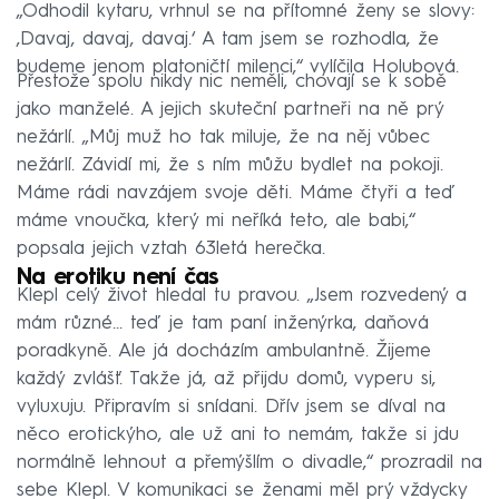
„Odhodil kytaru, vrhnul se na přítomné ženy se slovy:
‚Davaj, davaj, davaj.‘ A tam jsem se rozhodla, že
budeme jenom platoničtí milenci,“ vylíčila Holubová.
Přestože spolu nikdy nic neměli, chovají se k sobě
jako manželé. A jejich skuteční partneři na ně prý
nežárlí. „Můj muž ho tak miluje, že na něj vůbec
nežárlí. Závidí mi, že s ním můžu bydlet na pokoji.
Máme rádi navzájem svoje děti. Máme čtyři a teď
máme vnoučka, který mi neříká teto, ale babi,“
popsala jejich vztah 63letá herečka.
Na erotiku není čas
Klepl celý život hledal tu pravou. „Jsem rozvedený a
mám různé… teď je tam paní inženýrka, daňová
poradkyně. Ale já docházím ambulantně. Žijeme
každý zvlášť. Takže já, až přijdu domů, vyperu si,
vyluxuju. Připravím si snídani. Dřív jsem se díval na
něco erotickýho, ale už ani to nemám, takže si jdu
normálně lehnout a přemýšlím o divadle,“ prozradil na
sebe Klepl. V komunikaci se ženami měl prý vždycky