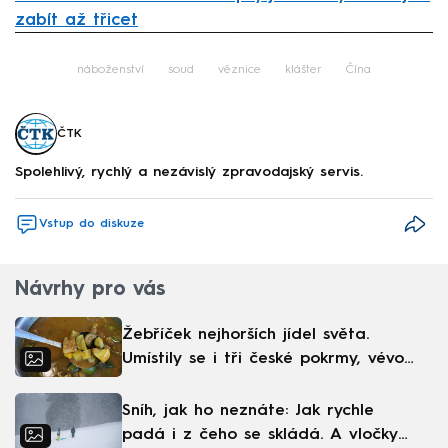
zabít až třicet
Failed to fetch
náboženství
soud
věznice
klášter
Čína
ČTK
Spolehlivý, rychlý a nezávislý zpravodajský servis.
Vstup do diskuze
Návrhy pro vás
Žebříček nejhorších jídel světa.
Umístily se i tři české pokrmy, vévodí
skandinávská kuchyně
Sníh, jak ho neznáte: Jak rychle
padá i z čeho se skládá. A vločky