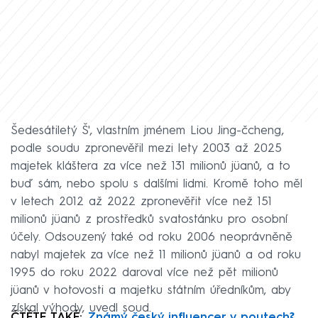
Šedesátiletý Š', vlastním jménem Liou Jing-čcheng,
podle soudu zpronevěřil mezi lety 2003 až 2025
majetek kláštera za více než 131 milionů jüanů, a to
buď sám, nebo spolu s dalšími lidmi. Kromě toho měl
v letech 2012 až 2022 zpronevěřit více než 151
milionů jüanů z prostředků svatostánku pro osobní
účely. Odsouzený také od roku 2006 neoprávněně
nabyl majetek za více než 11 milionů jüanů a od roku
1995 do roku 2022 daroval více než pět milionů
jüanů v hotovosti a majetku státním úředníkům, aby
získal výhody, uvedl soud.
ČTĚTE TAKÉ:
Známý český influencer v poutech?