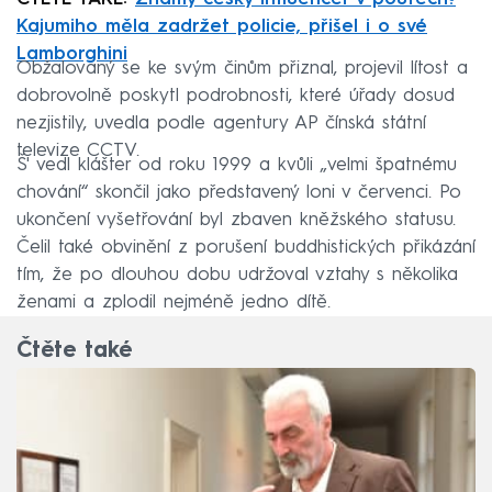
Kajumiho měla zadržet policie, přišel i o své
Lamborghini
Obžalovaný se ke svým činům přiznal, projevil lítost a
dobrovolně poskytl podrobnosti, které úřady dosud
nezjistily, uvedla podle agentury AP čínská státní
televize CCTV.
Š' vedl klášter od roku 1999 a kvůli „velmi špatnému
chování“ skončil jako představený loni v červenci. Po
ukončení vyšetřování byl zbaven kněžského statusu.
Čelil také obvinění z porušení buddhistických přikázání
tím, že po dlouhou dobu udržoval vztahy s několika
ženami a zplodil nejméně jedno dítě.
Čtěte také