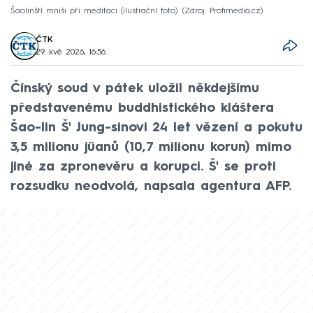
Šaolinští mniši při meditaci (ilustrační foto)
Zdroj: Profimedia.cz
ČTK
29. kvě 2026, 16:56
Čínský soud v pátek uložil někdejšímu
představenému buddhistického kláštera
Šao-lin Š' Jung-sinovi 24 let vězení a pokutu
3,5 milionu jüanů (10,7 milionu korun) mimo
jiné za zpronevěru a korupci. Š' se proti
rozsudku neodvolá, napsala agentura AFP.