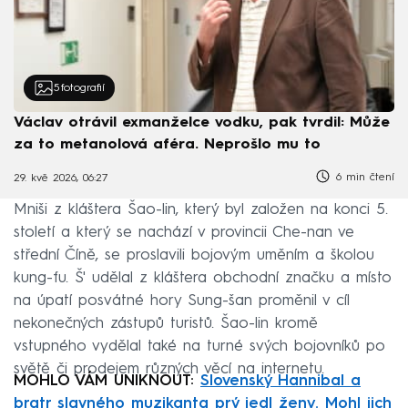
5
fotografií
Václav otrávil exmanželce vodku, pak tvrdil: Může
za to metanolová aféra. Neprošlo mu to
6 min čtení
29. kvě 2026, 06:27
Mniši z kláštera Šao-lin, který byl založen na konci 5.
století a který se nachází v provincii Che-nan ve
střední Číně, se proslavili bojovým uměním a školou
kung-fu. Š' udělal z kláštera obchodní značku a místo
na úpatí posvátné hory Sung-šan proměnil v cíl
nekonečných zástupů turistů. Šao-lin kromě
vstupného vydělal také na turné svých bojovníků po
světě či prodejem různých věcí na internetu.
MOHLO VÁM UNIKNOUT:
Slovenský Hannibal a
bratr slavného muzikanta prý jedl ženy. Mohl jich