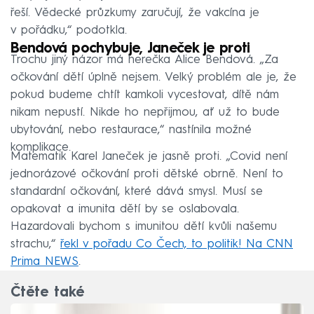
řeší. Vědecké průzkumy zaručují, že vakcína je
v pořádku,“ podotkla.
Bendová pochybuje, Janeček je proti
Trochu jiný názor má herečka Alice Bendová. „Za
očkování dětí úplně nejsem. Velký problém ale je, že
pokud budeme chtít kamkoli vycestovat, dítě nám
nikam nepustí. Nikde ho nepřijmou, ať už to bude
ubytování, nebo restaurace,“ nastínila možné
komplikace.
Matematik Karel Janeček je jasně proti. „Covid není
jednorázové očkování proti dětské obrně. Není to
standardní očkování, které dává smysl. Musí se
opakovat a imunita dětí by se oslabovala.
Hazardovali bychom s imunitou dětí kvůli našemu
strachu,“
řekl v pořadu Co Čech, to politik! Na CNN
Prima NEWS
.
Čtěte také