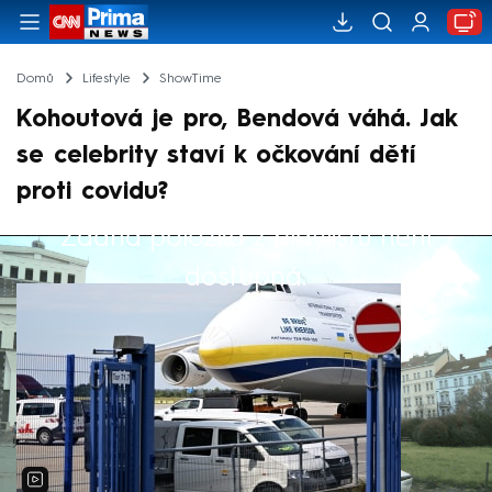
Domů
Lifestyle
ShowTime
Kohoutová je pro, Bendová váhá. Jak
se celebrity staví k očkování dětí
proti covidu?
Žádná položka z playlistu není
Výběr redakce
dostupná.