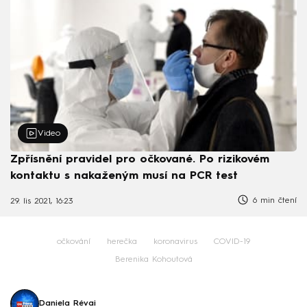
Video
Zpřísnění pravidel pro očkované. Po rizikovém
kontaktu s nakaženým musí na PCR test
6 min čtení
29. lis 2021, 16:23
očkování
herečka
koronavirus
COVID-19
Berenika Kohoutová
Daniela Révai