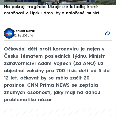
Na pokraji tragédie: Ukrajinské letadlo, které
P
ohrožoval v Lipsku dron, bylo naložené municí
e
Daniela Révai
30. lis 2021, 16:11
Očkování dětí proti koronaviru je nejen v
Česku tématem posledních týdnů. Ministr
zdravotnictví Adam Vojtěch (za ANO) už
objednal vakcíny pro 700 tisíc dětí od 5 do
12 let, očkovat by se mělo začít 20.
prosince. CNN Prima NEWS se zeptala
známých osobností, jaký mají na danou
problematiku názor.