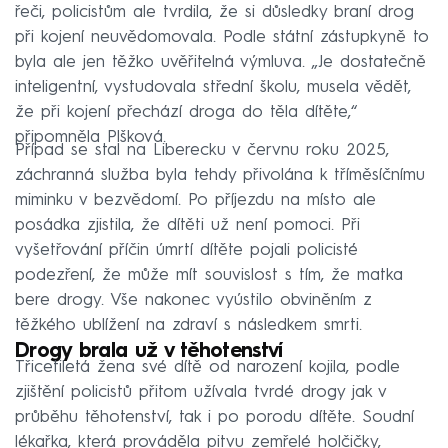
řeči, policistům ale tvrdila, že si důsledky braní drog
při kojení neuvědomovala. Podle státní zástupkyně to
byla ale jen těžko uvěřitelná výmluva. „Je dostatečně
inteligentní, vystudovala střední školu, musela vědět,
že při kojení přechází droga do těla dítěte,“
připomněla Plšková.
Případ se stal na Liberecku v červnu roku 2025,
záchranná služba byla tehdy přivolána k tříměsíčnímu
miminku v bezvědomí. Po příjezdu na místo ale
posádka zjistila, že dítěti už není pomoci. Při
vyšetřování příčin úmrtí dítěte pojali policisté
podezření, že může mít souvislost s tím, že matka
bere drogy. Vše nakonec vyústilo obviněním z
těžkého ublížení na zdraví s následkem smrti.
Drogy brala už v těhotenství
Třicetiletá žena své dítě od narození kojila, podle
zjištění policistů přitom užívala tvrdé drogy jak v
průběhu těhotenství, tak i po porodu dítěte. Soudní
lékařka, která prováděla pitvu zemřelé holčičky,