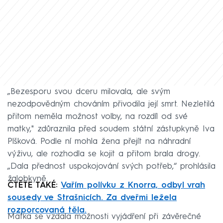
„Bezesporu svou dceru milovala, ale svým
nezodpovědným chováním přivodila její smrt. Nezletilá
přitom neměla možnost volby, na rozdíl od své
matky," zdůraznila před soudem státní zástupkyně Iva
Plšková. Podle ní mohla žena přejít na náhradní
výživu, ale rozhodla se kojit a přitom brala drogy.
„Dala přednost uspokojování svých potřeb,“ prohlásila
žalobkyně.
ČTĚTE TAKÉ:
Vařím polívku z Knorra, odbyl vrah
sousedy ve Strašnicích. Za dveřmi ležela
rozporcovaná těla.
Matka se vzdala možnosti vyjádření při závěrečné