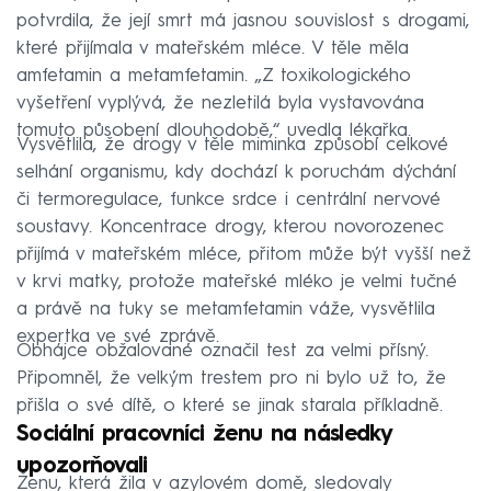
potvrdila, že její smrt má jasnou souvislost s drogami,
které přijímala v mateřském mléce. V těle měla
amfetamin a metamfetamin. „Z toxikologického
vyšetření vyplývá, že nezletilá byla vystavována
tomuto působení dlouhodobě,“ uvedla lékařka.
Vysvětlila, že drogy v těle miminka způsobí celkové
selhání organismu, kdy dochází k poruchám dýchání
či termoregulace, funkce srdce i centrální nervové
soustavy. Koncentrace drogy, kterou novorozenec
přijímá v mateřském mléce, přitom může být vyšší než
v krvi matky, protože mateřské mléko je velmi tučné
a právě na tuky se metamfetamin váže, vysvětlila
expertka ve své zprávě.
Obhájce obžalované označil test za velmi přísný.
Připomněl, že velkým trestem pro ni bylo už to, že
přišla o své dítě, o které se jinak starala příkladně.
Sociální pracovníci ženu na následky
upozorňovali
Ženu, která žila v azylovém domě, sledovaly