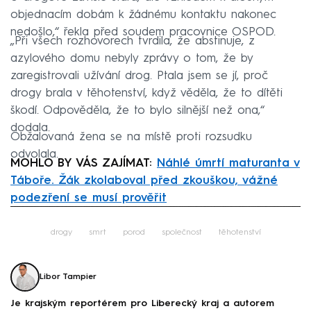
objednacím dobám k žádnému kontaktu nakonec
nedošlo,“ řekla před soudem pracovnice OSPOD.
„Při všech rozhovorech tvrdila, že abstinuje, z
azylového domu nebyly zprávy o tom, že by
zaregistrovali užívání drog. Ptala jsem se jí, proč
drogy brala v těhotenství, když věděla, že to dítěti
škodí. Odpověděla, že to bylo silnější než ona,“
dodala.
Obžalovaná žena se na místě proti rozsudku
odvolala.
MOHLO BY VÁS ZAJÍMAT:
Náhlé úmrtí maturanta v
Táboře. Žák zkolaboval před zkouškou, vážné
podezření se musí prověřit
Failed to fetch
drogy
smrt
porod
společnost
těhotenství
Libor Tampier
Je krajským reportérem pro Liberecký kraj a autorem