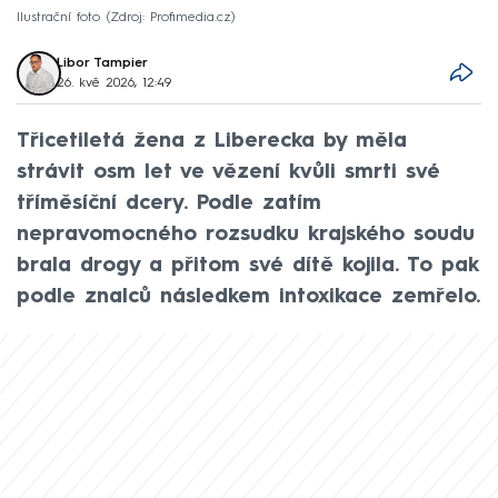
Ilustrační foto
Zdroj: Profimedia.cz
Libor Tampier
26. kvě 2026, 12:49
Třicetiletá žena z Liberecka by měla
strávit osm let ve vězení kvůli smrti své
tříměsíční dcery. Podle zatím
nepravomocného rozsudku krajského soudu
brala drogy a přitom své dítě kojila. To pak
podle znalců následkem intoxikace zemřelo.