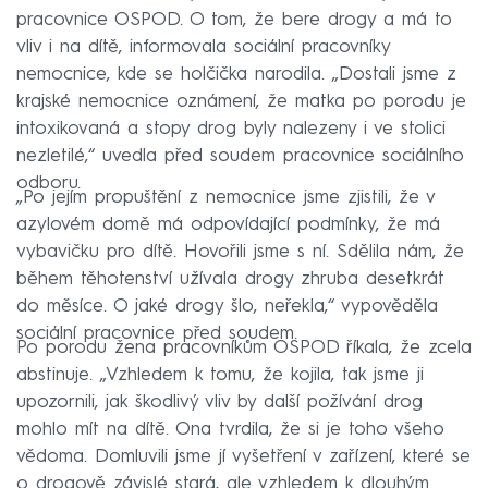
pracovnice OSPOD. O tom, že bere drogy a má to
vliv i na dítě, informovala sociální pracovníky
nemocnice, kde se holčička narodila. „Dostali jsme z
krajské nemocnice oznámení, že matka po porodu je
intoxikovaná a stopy drog byly nalezeny i ve stolici
nezletilé,“ uvedla před soudem pracovnice sociálního
odboru.
„Po jejím propuštění z nemocnice jsme zjistili, že v
azylovém domě má odpovídající podmínky, že má
vybavičku pro dítě. Hovořili jsme s ní. Sdělila nám, že
během těhotenství užívala drogy zhruba desetkrát
do měsíce. O jaké drogy šlo, neřekla,“ vypověděla
sociální pracovnice před soudem.
Po porodu žena pracovníkům OSPOD říkala, že zcela
abstinuje. „Vzhledem k tomu, že kojila, tak jsme ji
upozornili, jak škodlivý vliv by další požívání drog
mohlo mít na dítě. Ona tvrdila, že si je toho všeho
vědoma. Domluvili jsme jí vyšetření v zařízení, které se
o drogově závislé stará, ale vzhledem k dlouhým