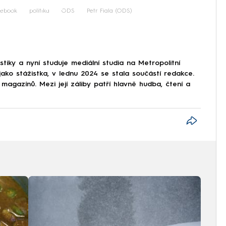
iled to fetch
cebook
politika
ODS
Petr Fiala (ODS)
stiky a nyní studuje mediální studia na Metropolitní
ko stážistka, v lednu 2024 se stala součástí redakce.
 magazínů. Mezi její záliby patří hlavně hudba, čtení a