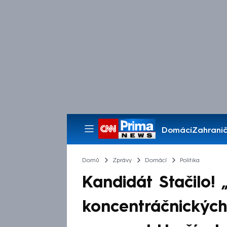
Domácí
Zahranič
Pořady
Domů
Zprávy
Domácí
Politika
Kandidát Stačilo! 
koncentráčnických