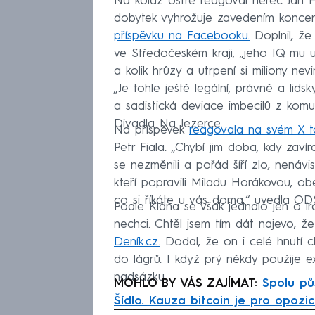
Na koláž ostře reagoval herec Jan Hrušíns
dobytek vyhrožuje zavedením koncen
příspěvku na Facebooku.
Doplnil, že
ve Středočeském kraji, „jeho IQ mu
a kolik hrůzy a utrpení si miliony nevi
„Je tohle ještě legální, právně a lid
a sadistická deviace imbecilů z komu
Divadla Na Jezerce.
Na příspěvek
reagovala na svém X 
Petr Fiala. „Chybí jim doba, kdy zaví
se nezměnili a pořád šíří zlo, nenávi
kteří popravili Miladu Horákovou, ob
co si říkáte u vás doma,“ uvedla ODS
Podle Klána se však jednalo jen o ir
nechci. Chtěl jsem tím dát najevo, že
Deník.cz.
Dodal, že on i celé hnutí chc
do lágrů. I když prý někdy použije ex
nadsázku.
MOHLO BY VÁS ZAJÍMAT:
Spolu půs
Šídlo. Kauza bitcoin je pro opozic