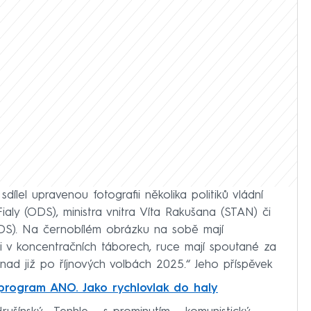
lel upravenou fotografii několika politiků vládní
ialy (ODS), ministra vnitra Víta Rakušana (STAN) či
ODS). Na černobílém obrázku na sobě mají
ni v koncentračních táborech, ruce mají spoutané za
Snad již po říjnových volbách 2025.“ Jeho příspěvek
í program ANO. Jako rychlovlak do haly