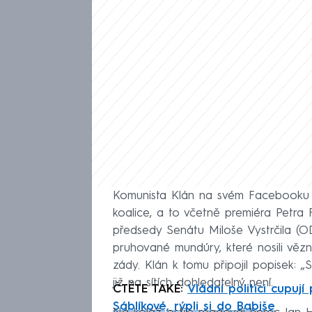
Komunista Klán na svém Facebooku sdí
koalice, a to včetně premiéra Petra F
předsedy Senátu Miloše Vystrčila (
pruhované mundúry, které nosili věz
zády. Klán k tomu připojil popisek: „
již na sítích dohledatelný není.
ČTĚTE TAKÉ:
Vládní politici cupuj
Sáblíkové, rýpli si do Babiše