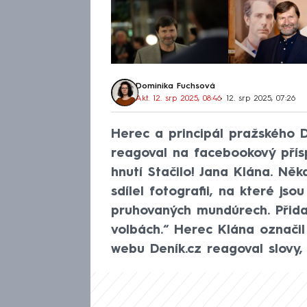
Dominika Fuchsová
Akt. 12. srp 2025, 08:46
• 12. srp 2025, 07:26
Herec a principál pražského D
reagoval na facebookový přís
hnutí Stačilo! Jana Klána. N
sdílel fotografii, na které jsou
pruhovaných mundúrech. Přidal
volbách.“ Herec Klána označil
webu Deník.cz reagoval slovy, 