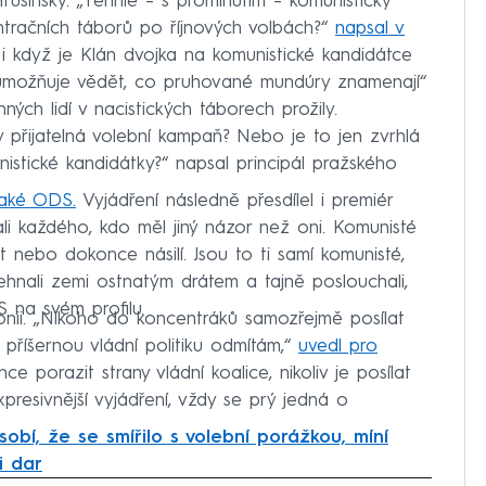
ký. „Tenhle ⁠⁠⁠⁠⁠⁠– s prominutím ⁠⁠⁠⁠⁠⁠– komunistický
tračních táborů po říjnových volbách?“
napsal v
 i když je Klán dvojka na komunistické kandidátce
 umožňuje vědět, co pruhované mundúry znamenají“
nných lidí v nacistických táborech prožily.
sky přijatelná volební kampaň? Nebo je to jen zvrhlá
nistické kandidátky?“ napsal principál pražského
také ODS.
Vyjádření následně přesdílel i premiér
rali každého, kdo měl jiný názor než oni. Komunisté
st nebo dokonce násilí. Jsou to ti samí komunisté,
ehnali zemi ostnatým drátem a tajně poslouchali,
 na svém profilu.
onii. „Nikoho do koncentráků samozřejmě posílat
 příšernou vládní politiku odmítám,“
uvedl pro
e porazit strany vládní koalice, nikoliv je posílat
presivnější vyjádření, vždy se prý jedná o
obí, že se smířilo s volební porážkou, míní
i dar