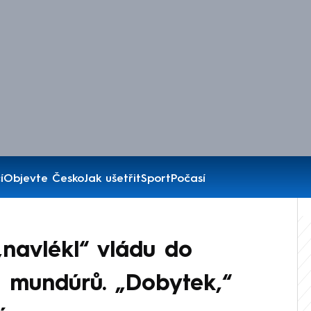
í
Objevte Česko
Jak ušetřit
Sport
Počasí
„navlékl“ vládu do
 mundúrů. „Dobytek,“