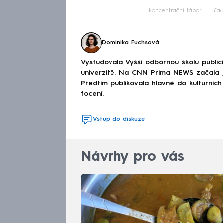
Fa
koncentrační tábor
Fa
Dominika Fuchsová
Vystudovala Vyšší odbornou školu publici
univerzitě. Na CNN Prima NEWS začala ja
Předtím publikovala hlavně do kulturních
focení.
Vstup do diskuze
Návrhy pro vás