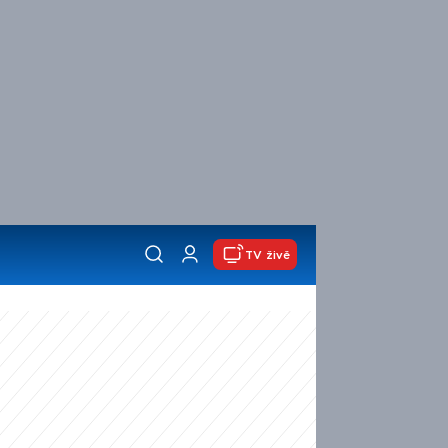
TV živě