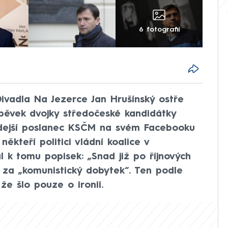
6 fotografií
ivadla Na Jezerce Jan Hrušínský ostře
pěvek dvojky středočeské kandidátky
ěkdejší poslanec KSČM na svém Facebooku
 někteří politici vládní koalice v
 k tomu popisek: „Snad již po říjnových
 za „komunistický dobytek“. Ten podle
že šlo pouze o ironii.