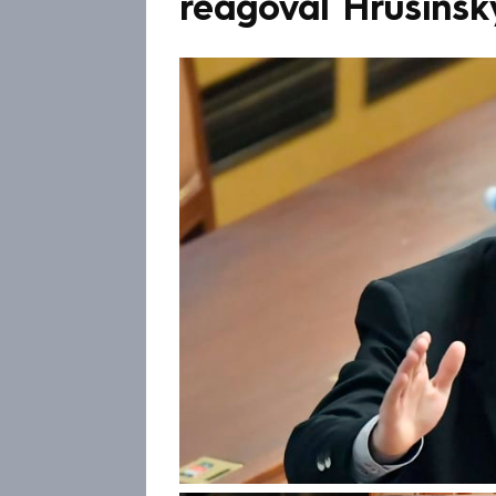
reagoval Hrušínsk