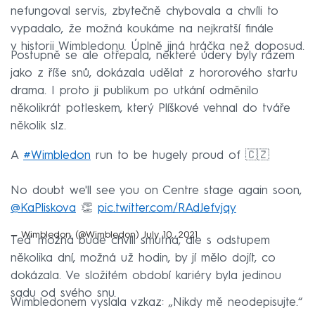
nefungoval servis, zbytečně chybovala a chvíli to
vypadalo, že možná koukáme na nejkratší finále
v historii Wimbledonu. Úplně jiná hráčka než doposud.
Postupně se ale otřepala, některé údery byly rázem
jako z říše snů, dokázala udělat z hororového startu
drama. I proto ji publikum po utkání odměnilo
několikrát potleskem, který Plíškové vehnal do tváře
několik slz.
A
#Wimbledon
run to be hugely proud of 🇨🇿
No doubt we'll see you on Centre stage again soon,
@KaPliskova
👏
pic.twitter.com/RAdJefvjqy
— Wimbledon (@Wimbledon)
July 10, 2021
Teď možná bude chvíli smutná, ale s odstupem
několika dní, možná už hodin, by jí mělo dojít, co
dokázala. Ve složitém období kariéry byla jedinou
sadu od svého snu.
Wimbledonem vyslala vzkaz: „Nikdy mě neodepisujte.“