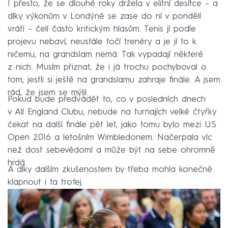
I přesto, že se dlouhé roky držela v elitní desítce – a
díky výkonům v Londýně se zase do ní v pondělí
vrátí – čelí často kritickým hlasům. Tenis jí podle
projevu nebaví, neustále točí trenéry a je jí to k
ničemu, na grandslam nemá. Tak vypadají některé
z nich. Musím přiznat, že i já trochu pochyboval o
tom, jestli si ještě na grandslamu zahraje finále. A jsem
rád, že jsem se mýlil.
Pokud bude předvádět to, co v posledních dnech
v All England Clubu, nebude na turnajích velké čtyřky
čekat na další finále pět let, jako tomu bylo mezi US
Open 2016 a letošním Wimbledonem. Načerpala víc
než dost sebevědomí a může být na sebe ohromně
hrdá.
A díky dalším zkušenostem by třeba mohla konečně
klapnout i ta trofej.