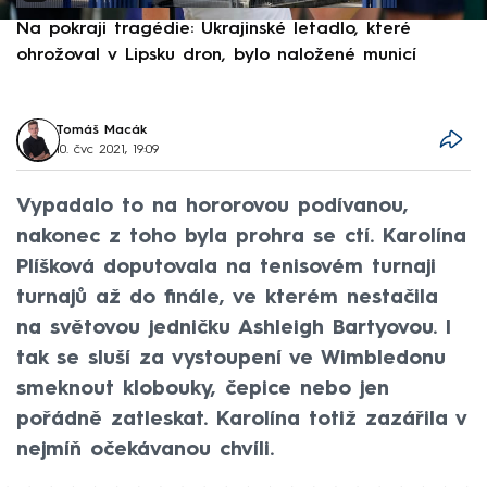
Na pokraji tragédie: Ukrajinské letadlo, které
P
ohrožoval v Lipsku dron, bylo naložené municí
e
Tomáš Macák
10. čvc 2021, 19:09
Vypadalo to na hororovou podívanou,
nakonec z toho byla prohra se ctí. Karolína
Plíšková doputovala na tenisovém turnaji
turnajů až do finále, ve kterém nestačila
na světovou jedničku Ashleigh Bartyovou. I
tak se sluší za vystoupení ve Wimbledonu
smeknout klobouky, čepice nebo jen
pořádně zatleskat. Karolína totiž zazářila v
nejmíň očekávanou chvíli.