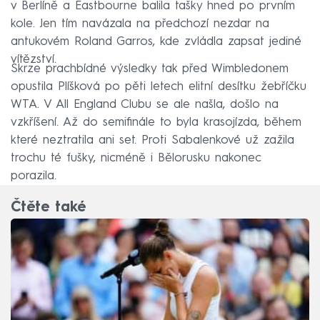
v Berlíně a Eastbourne balila tašky hned po prvním
kole. Jen tím navázala na předchozí nezdar na
antukovém Roland Garros, kde zvládla zapsat jediné
vítězství.
Skrze prachbídné výsledky tak před Wimbledonem
opustila Plíšková po pěti letech elitní desítku žebříčku
WTA. V All England Clubu se ale našla, došlo na
vzkříšení. Až do semifinále to byla krasojízda, během
které neztratila ani set. Proti Sabalenkové už zažila
trochu té fušky, nicméně i Bělorusku nakonec
porazila.
Čtěte také