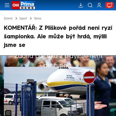
Domů
Sport
Tenis
KOMENTÁŘ: Z Plíškové pořád není ryzí
šampionka. Ale může být hrdá, mýlili
jsme se
Žádná položka z playlistu není
Výběr redakce
dostupná.