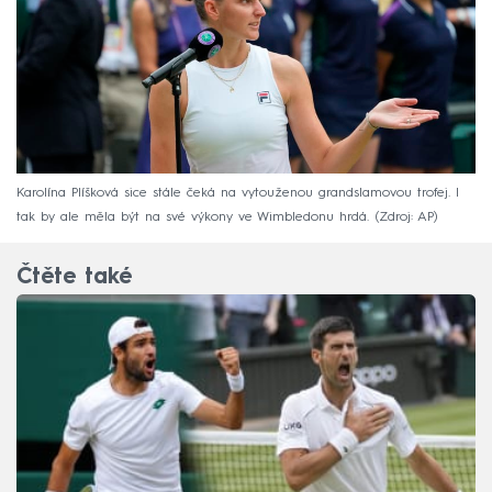
Karolína Plíšková sice stále čeká na vytouženou grandslamovou trofej. I
tak by ale měla být na své výkony ve Wimbledonu hrdá.
Zdroj: AP
Čtěte také