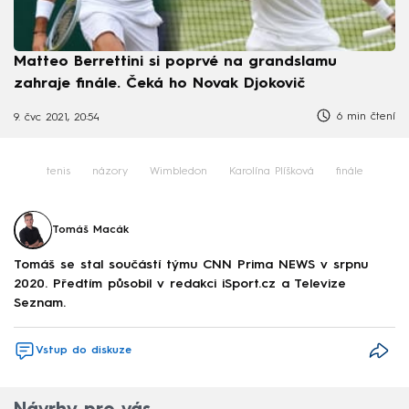
Matteo Berrettini si poprvé na grandslamu
zahraje finále. Čeká ho Novak Djokovič
6 min čtení
9. čvc 2021, 20:54
tenis
názory
Wimbledon
Karolína Plíšková
finále
Tomáš Macák
Tomáš se stal součástí týmu CNN Prima NEWS v srpnu
2020. Předtím působil v redakci iSport.cz a Televize
Seznam.
Vstup do diskuze