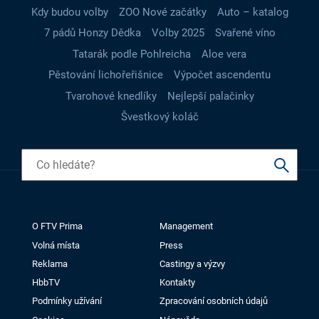
Kdy budou volby
ZOO Nové začátky
Auto – katalog
7 pádů Honzy Dědka
Volby 2025
Svařené víno
Tatarák podle Pohlreicha
Aloe vera
Pěstování lichořeřišnice
Výpočet ascendentu
Tvarohové knedlíky
Nejlepší palačinky
Švestkový koláč
O FTV Prima
Management
Volná místa
Press
Reklama
Castingy a výzvy
HbbTV
Kontakty
Podmínky užívání
Zpracování osobních údajů