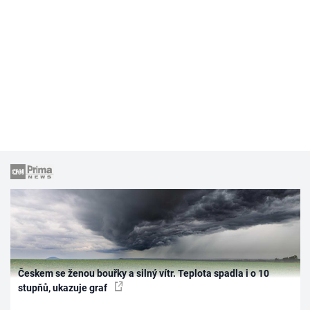
Českem se ženou bouřky a silný vítr. Teplota spadla i o 10
stupňů, ukazuje graf