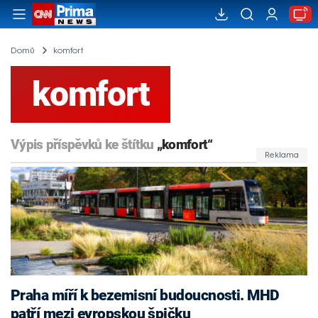
Domů
komfort
komfort
Výpis příspěvků ke štítku
„komfort“
Praha míří k bezemisní budoucnosti. MHD
patří mezi evropskou špičku