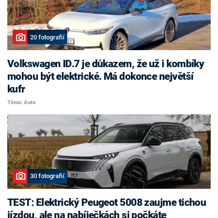
20 fotografií
Volkswagen ID.7 je důkazem, že už i kombíky
mohou být elektrické. Má dokonce největší
kufr
Téma: Auto
30 fotografií
TEST: Elektrický Peugeot 5008 zaujme tichou
jízdou, ale na nabíječkách si počkáte