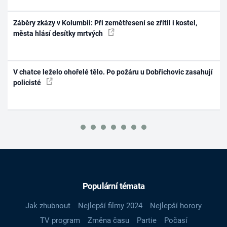
Záběry zkázy v Kolumbii: Při zemětřesení se zřítil i kostel,
města hlásí desítky mrtvých
V chatce leželo ohořelé tělo. Po požáru u Dobřichovic zasahují
policisté
Populární témata
Jak zhubnout
Nejlepší filmy 2024
Nejlepší horory
TV program
Změna času
Partie
Počasí