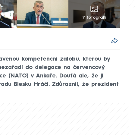
7 fotografií
ravenou kompetenční žalobu, kterou by
nezařadí do delegace na červencový
ce (NATO) v Ankaře. Doufá ale, že ji
adu Blesku Hráči. Zdůraznil, že prezident