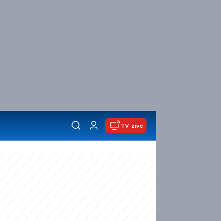
TV živě