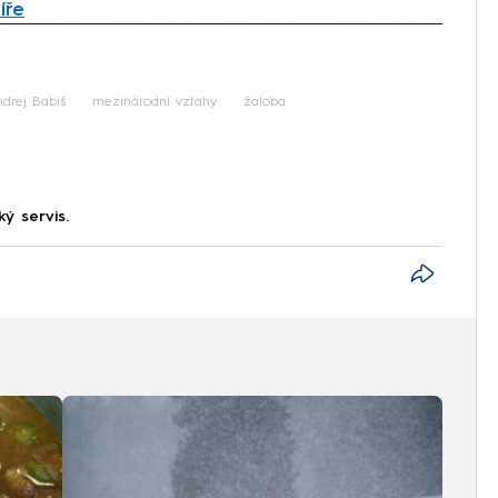
íře
iled to fetch
drej Babiš
mezinárodní vztahy
žaloba
ký servis.