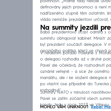
povinností. „Máme tady několik ústavn
definovány jejich pravomoci a není m
nadřízeného stupně těm ostatním. Jin
vláda nemůže prezidentovi určovat, c
Na summity jezdili pre
Babiš prezidentovu účast odmítá s
summitu obhajovat kabinet. Ministr z
byl prezident součástí delegace. V 
opozičního politika, který se chová p
V nedělním pořadu Poledne s Moravc
o delegaci rozhodla až v druhé polo
Pavel ale očekává, že rozhodnutí pa
oznámil veřejně – a sice že osmého 
mandátu, ale i ke složení delegace n
po vlastní ose případně do Turecka j
rozhodnutí.
Summity NATO v minulosti navštěvoval
Pavel se zatím zúčastnil všech summ
konaly, tedy v roce 2023 ve Vilniusu
MOHLO VÁM UNIKNOUT:
Rebel Mac