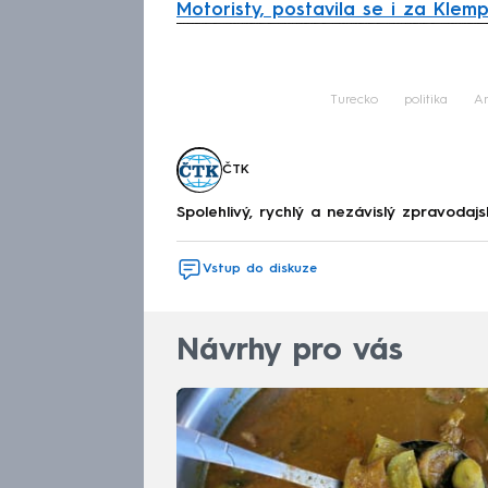
Motoristy, postavila se i za Klemp
Fa
Turecko
politika
An
ČTK
Spolehlivý, rychlý a nezávislý zpravodajs
Vstup do diskuze
Návrhy pro vás