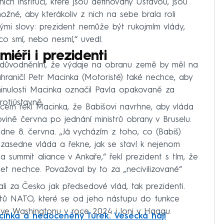
ích institucí, které jsou definovány Ústavou, jsou
ožné, aby kterákoliv z nich na sebe brala roli
ými slovy: prezident nemůže být rukojmím vlády,
o smí, nebo nesmí,“ uvedl.
miéři i prezidenti
 odůvodněním, že výdaje na obranu země by měl na
ahraničí Petr Macinka (Motoristé) také nechce, aby
minulosti Macinka označil Pavla opakovaně za
rotiústavně.
em řekl Macinka, že Babišovi navrhne, aby vláda
vině června po jednání ministrů obrany v Bruselu.
dne 8. června. „Já vycházím z toho, co (Babiš)
zasedne vláda a řekne, jak se staví k nejenom
a summit aliance v Ankaře,“ řekl prezident s tím, že
et nechce. Považoval by to za „necivilizované“
i za Česko jak předsedové vlád, tak prezidenti.
itů NATO, které se od jeho nástupu do funkce
, ve Washingtonu v roce 2024 i loni v Haagu.
inka a nedoceněný Turek. Vesecká hájí