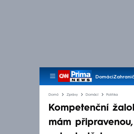
Domácí
Zahranič
Pořady
Domů
Zprávy
Domácí
Politika
Kompetenční žalo
mám připravenou, 