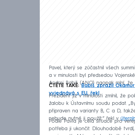
Pavel, který se zúčastnil všech su
a v minulosti byl předsedou Vojensk
Andrej Babiš (ANO) naopak míní, že 
ČTĚTE TAKÉ:
Babiš zpražil Okamuru
vyjednává s EU, řekl
Prezident již v minulosti zmínil, že
žalobu k Ústavnímu soudu podat. „By
připraven na varianty B, C a D, takže
nebude nutné ji použít,“ řekl v
útern
Podle Pavla je celá situace pro veřej
potřeba ji ukončit. Dlouhodobě tvrdí