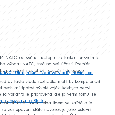
mmitů NATO od svého nástupu do funkce prezidenta
ého výboru NATO, trvá na své účasti. Premiér
by prezident neměl být součástí delegace.
 kvůli Ukrajincům. Není ve vládě, nevím, co
 pokud by takto vláda rozhodla, mohl by kompetenční
l bych asi špatný bývalý voják, kdybych nebyl
 ta varianta je připravena, ale já věřím tomu, že
ím rozhovoru pro Blesk
.
nost obtížně srozumitelná, lidem se zajídá a je
, že zastupování státu navenek je jeho ústavní