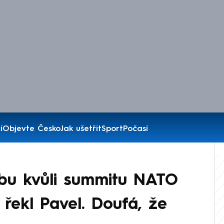
í
Objevte Česko
Jak ušetřit
Sport
Počasí
bu kvůli summitu NATO
řekl Pavel. Doufá, že