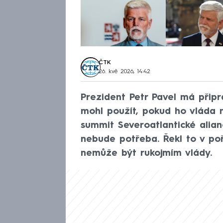
ČTK
26. kvě 2026, 14:42
Prezident Petr Pavel má přip
mohl použít, pokud ho vláda 
summit Severoatlantické alian
nebude potřeba. Řekl to v poř
nemůže být rukojmím vlády.