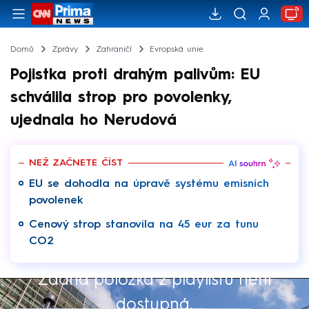
Domů
Zprávy
Zahraničí
Evropská unie
Pojistka proti drahým palivům: EU
schválila strop pro povolenky,
ujednala ho Nerudová
NEŽ ZAČNETE ČÍST
EU se dohodla na úpravě systému emisních
povolenek
Cenový strop stanovila na 45 eur za tunu
CO2
Žádná položka z playlistu není
Výběr redakce
dostupná.