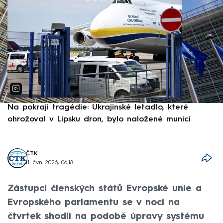
Na pokraji tragédie: Ukrajinské letadlo, které
P
ohrožoval v Lipsku dron, bylo naložené municí
e
ČTK
11. čvn 2026, 06:18
Zástupci členských států Evropské unie a
Evropského parlamentu se v noci na
čtvrtek shodli na podobě úpravy systému