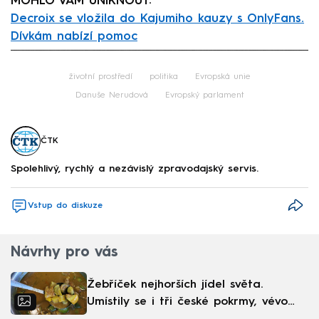
MOHLO VÁM UNIKNOUT:
Decroix se vložila do Kajumiho kauzy s OnlyFans.
Dívkám nabízí pomoc
Failed to fetch
životní prostředí
politika
Evropská unie
Danuše Nerudová
Evropský parlament
ČTK
Spolehlivý, rychlý a nezávislý zpravodajský servis.
Vstup do diskuze
Návrhy pro vás
Žebříček nejhorších jídel světa.
Umístily se i tři české pokrmy, vévodí
skandinávská kuchyně