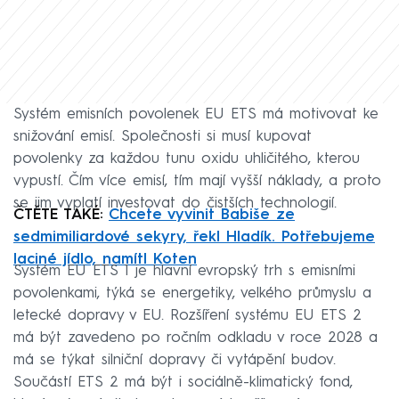
Systém emisních povolenek EU ETS má motivovat ke
snižování emisí. Společnosti si musí kupovat
povolenky za každou tunu oxidu uhličitého, kterou
vypustí. Čím více emisí, tím mají vyšší náklady, a proto
se jim vyplatí investovat do čistších technologií.
ČTĚTE TAKÉ:
Chcete vyvinit Babiše ze
sedmimiliardové sekyry, řekl Hladík. Potřebujeme
laciné jídlo, namítl Koten
Systém EU ETS 1 je hlavní evropský trh s emisními
povolenkami, týká se energetiky, velkého průmyslu a
letecké dopravy v EU. Rozšíření systému EU ETS 2
má být zavedeno po ročním odkladu v roce 2028 a
má se týkat silniční dopravy či vytápění budov.
Součástí ETS 2 má být i sociálně-klimatický fond,