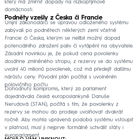
který má zmírnit dopady na nízkopříjmové
domácnosti.
Podněty vzešly z Česka či Francie
Unijní zákonodárci se úpravou odloženého systému
zabývali po podnětech některých zemí včetně
Francie či Česka, kterým se nelíbil možný dopad
potenciálního zdražení paliv či vytápění na obyvatele.
Zásadní novinkou je, že pokud cena povolenky
dosáhne zmíněného stropu, z rezervy se do systému
uvolní 40 milionů povolenek, což má předejít dalšímu
nárůstu ceny. Původní plán počítal s uvolněním
polovičního počtu.
Dohodnutý kompromis, který za parlament
dojednávala česká europoslankyně Danuše
Nerudová (STAN), počítá s tím, že povolenky z
rezervy se mohou do prodeje uvolňovat dvakrát
ročně. Aby mohla upravená podoba systému vstoupit
v platnost, musí ji nejprve formálně schválit státy i
europarlament.