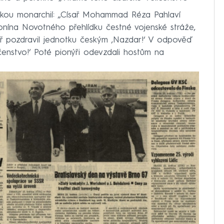
ckou monarchií: „Císař Mohammad Réza Pahlaví
nína Novotného přehlídku čestné vojenské stráže,
ař pozdravil jednotku českým ‚Nazdar!‘ V odpověď
čenstvo!‘ Poté pionýři odevzdali hostům na