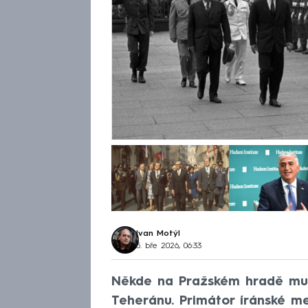
Ivan Motýl
5. bře 2026, 06:33
Někde na Pražském hradě mus
Teheránu. Primátor íránské m