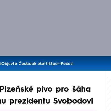
í
Objevte Česko
Jak ušetřit
Sport
Počasí
 Plzeňské pivo pro šáha
nu prezidentu Svobodovi