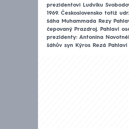
prezidentovi Ludvíku Svobodovi
1969. Československo totiž ud
šáha Muhammada Rezy Pahlaví
čepovaný Prazdroj. Pahlaví os
prezidenty: Antonína Novotné
šáhův syn Kýros Rezá Pahlaví n