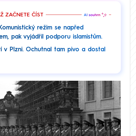
EŽ ZAČNETE ČÍST
Komunistický režim se napřed
em, pak vyjádřil podporu islamistům.
í v Plzni. Ochutnal tam pivo a dostal