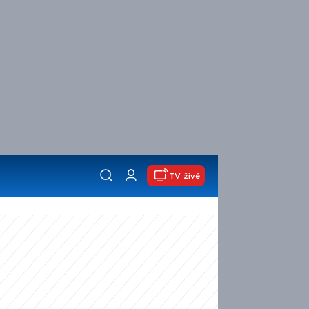
TV živě