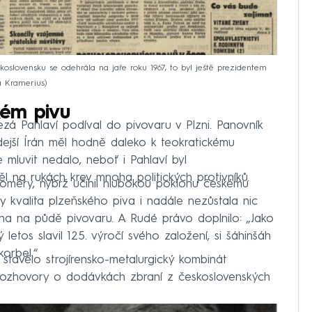
slovensku se odehrála na jaře roku 1967, to byl ještě prezidentem
na Kramerius
kém pivu
zá Pahlaví podíval do pivovaru v Plzni. Panovník
dejší Írán měl hodně daleko k teokratickému
 mluvit nedalo, neboť i Pahlaví byl
l na rukách krev mnoha politických protivníků.
poměry, nýbrž učinil hlubokou poklonu českému
y kvalita plzeňského piva i nadále nezůstala nic
cha na půdě pivovaru. A Rudé právo doplnilo: „Jako
letos slavil 125. výročí svého založení, si šáhinšáh
orbel.“
 stavělo strojírensko-metalurgický kombinát
 rozhovory o dodávkách zbraní z československých