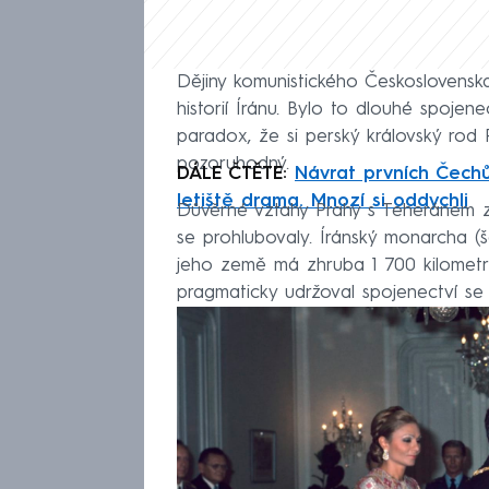
Dějiny komunistického Českoslovens
historií Íránu. Bylo to dlouhé spojen
paradox, že si perský královský rod 
pozoruhodný.
DÁLE ČTĚTE:
Návrat prvních Čech
letiště drama. Mnozí si oddychli
Důvěrné vztahy Prahy s Teheránem za
se prohlubovaly. Íránský monarcha (
jeho země má zhruba 1 700 kilometr
pragmaticky udržoval spojenectví s