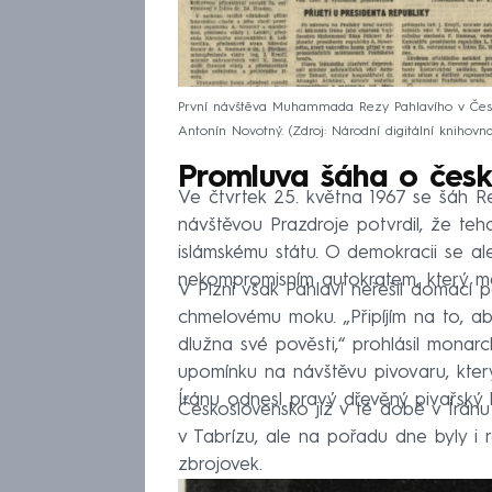
První návštěva Muhammada Rezy Pahlavího v Česko
Antonín Novotný.
Zdroj: Národní digitální knihov
Promluva šáha o čes
Ve čtvrtek 25. května 1967 se šáh Re
návštěvou Prazdroje potvrdil, že teh
islámskému státu. O demokracii se ale
nekompromisním autokratem, který mě
V Plzni však Pahlaví neřešil domácí 
chmelovému moku. „Připíjím na to, ab
dlužna své pověsti,“ prohlásil monar
upomínku na návštěvu pivovaru, který 
Íránu odnesl pravý dřevěný pivařský k
Československo již v té době v Íránu
v Tabrízu, ale na pořadu dne byly i
zbrojovek.