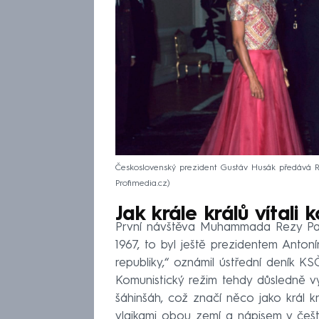
Československý prezident Gustáv Husák předává Re
Profimedia.cz
Jak krále králů vítali 
První návštěva Muhammada Rezy Pahl
1967, to byl ještě prezidentem Antonín
republiky,“ oznámil ústřední deník K
Komunistický režim tehdy důsledně v
šáhinšáh, což značí něco jako král k
vlajkami obou zemí a nápisem v češti