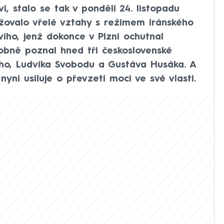
, stalo se tak v pondělí 24. listopadu
ržovalo vřelé vztahy s režimem íránského
ho, jenž dokonce v Plzni ochutnal
obně poznal hned tři československé
ho, Ludvíka Svobodu a Gustáva Husáka. A
yní usiluje o převzetí moci ve své vlasti.