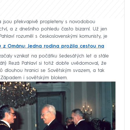
ka jsou překvapivě propleteny s novodobou
ectví, a z dnešního pohledu často bizarní. Už jen
Pahlaví rozuměl s československými komunisty, je
ů z Ománu: Jedna rodina prožila cestou na
čaly vznikat na počátku šedesátých let a stále
šáh) Rezá Pahlaví si totiž dobře uvědomoval, že
ů dlouhou hranici se Sovětským svazem, a tak
e Západem i sovětským blokem.