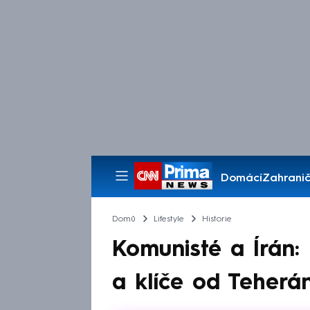
Domácí
Zahranič
Pořady
Domů
Lifestyle
Historie
Komunisté a Írán:
a klíče od Teherá