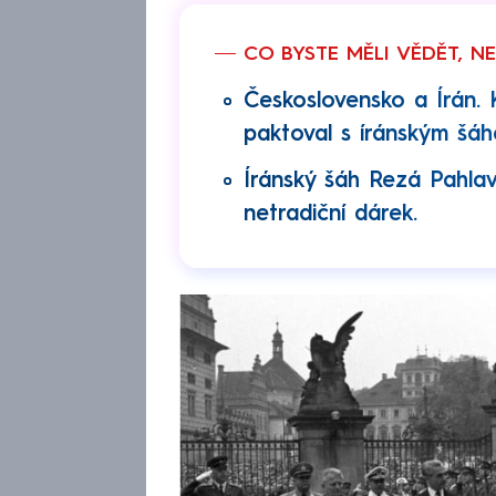
CO BYSTE MĚLI VĚDĚT, N
Československo a Írán. 
paktoval s íránským šáh
Íránský šáh Rezá Pahlav
netradiční dárek.