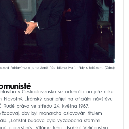
zovi Pahlavímu a jeho ženě Řád bílého lva 1. třídy s řetězem.
Zdroj:
komunisté
avího v Československu se odehrála na jaře roku
 Novotný. „Íránský císař přijel na oficiální návštěvu
SČ Rudé právo ve středu 24. května 1967.
yžadoval, aby byl monarcha oslovován titulem
rálů. „Letištní budova byla vyzdobena státními
ně a perštině: „Vítáme Jeho císařské Veličenstvo