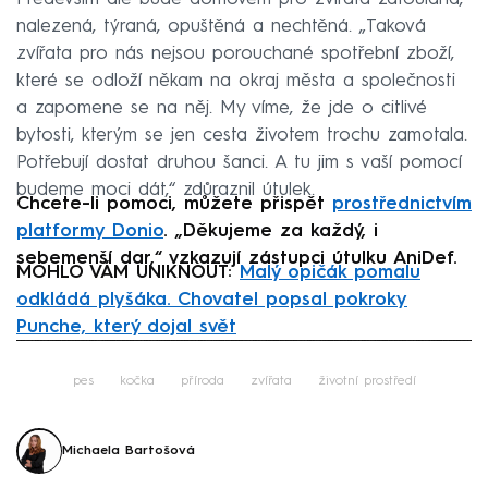
nalezená, týraná, opuštěná a nechtěná. „Taková
zvířata pro nás nejsou porouchané spotřební zboží,
které se odloží někam na okraj města a společnosti
a zapomene se na něj. My víme, že jde o citlivé
bytosti, kterým se jen cesta životem trochu zamotala.
Potřebují dostat druhou šanci. A tu jim s vaší pomocí
budeme moci dát,“ zdůraznil útulek.
Chcete-li pomoci, můžete přispět
prostřednictvím
platformy Donio
. „Děkujeme za každý, i
sebemenší dar,“ vzkazují zástupci útulku AniDef.
MOHLO VÁM UNIKNOUT:
Malý opičák pomalu
odkládá plyšáka. Chovatel popsal pokroky
Punche, který dojal svět
Failed to fetch
pes
kočka
příroda
zvířata
životní prostředí
Michaela Bartošová