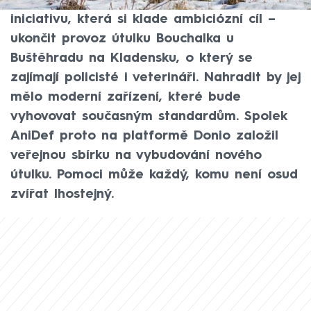
a týraná zvířata. Situace nyní vyústila v
iniciativu, která si klade ambiciózní cíl –
ukončit provoz útulku Bouchalka u
Buštěhradu na Kladensku, o který se
zajímají policisté i veterináři. Nahradit by jej
mělo moderní zařízení, které bude
vyhovovat současným standardům. Spolek
AniDef proto na platformě Donio založil
veřejnou sbírku na vybudování nového
útulku. Pomoci může každý, komu není osud
zvířat lhostejný.