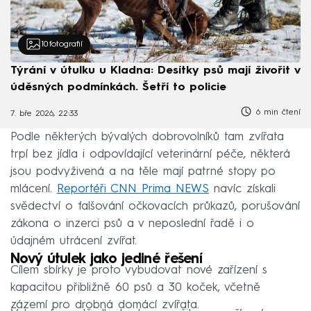
10
fotografií
Týrání v útulku u Kladna: Desítky psů mají živořit v
úděsných podmínkách. Šetří to policie
6 min čtení
7. bře 2026, 22:33
Podle některých bývalých dobrovolníků tam zvířata
trpí bez jídla i odpovídající veterinární péče, některá
jsou podvyživená a na těle mají patrné stopy po
mlácení.
Reportéři CNN Prima NEWS
navíc získali
svědectví o falšování očkovacích průkazů, porušování
zákona o inzerci psů a v neposlední řadě i o
údajném utrácení zvířat.
Nový útulek jako jediné řešení
Cílem sbírky je proto vybudovat nové zařízení s
kapacitou přibližně 60 psů a 30 koček, včetně
zázemí pro drobná domácí zvířata.