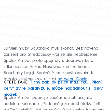
„Útulek hrůzy Bouchalka musí skončit. Bez nového
zařízení pro Středočeský kraj se ale neobejdeme.
Spolek AniDef proto spojil síly s dobrovolníky a
influencerkou Erikou Eliášovou, kteří za konec
Bouchalky bojují. Společně jsme našli odvahu k
tomuto velkému kroku,“ stojí
na webu Donio
.
ČTĚTE TAKÉ:
Tichý zabiják psích mazlíčků. „Plicní
červ“ zvíře paralyzuje, může napadnout i lidský
mozek
Spolek AniDef popisuje současnou situaci jako
nadále neúnosnou. „Podobně jako další útulky, čelí