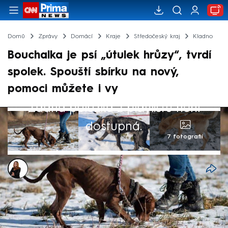
Domů
Zprávy
Domácí
Kraje
Středočeský kraj
Kladno
Bouchalka je psí „útulek hrůzy“, tvrdí
spolek. Spouští sbírku na nový,
pomoci můžete i vy
Žádná položka z playlistu není
dostupná.
7 fotografií
Michaela Bartošová
22. bře 2026, 05:30
Středočeský kraj dlouhodobě čelí problému
s nedostatečnými kapacitami pro opuštěná