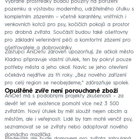
Vybrané prostředky budou použity na pořízení
pozemku a výstavbu moderního, udržitelného útulku s
kompletním zázemím – včetně karantény, vnitřních i
venkovních kotců pro psy, kočičích pokojů a prostor
pro drobná zvířata. Součástí budou také ošetřovny
pro základní veterinární péči a komfortní zázemí pro
ošetřovatele a dobrovolníky.
Zástupci AniDefu zároveň upozorňují, že ačkoli město
Kladno připravuje vlastní útulek, ten by pokryl pouze
potřeby města a jeho okolí. Navíc se jeho otevření
očekává nejdříve za tři roky. „Bez nového zařízení
pro celý region se neobejdeme,“ zdůrazňuje spolek.
Opuštěné zvíře není porouchané zboží
AniDef má s podobnými projekty zkušenosti – za
devět let své existence pomohl více než 3 500
zvířatům. Nový útulek by měl sloužit nejen obcím a
městům, ale i veřejnosti. Lidé by tam mohli venčit psy,
seznamovat se se zvířaty nebo adoptovat nového
domácího mazlíčka.
Především ale bude domovem pro zvířata zatoulaná,