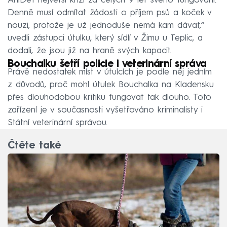
AniDef největší krizi za celých 9 let svého fungování.
Denně musí odmítat žádosti o příjem psů a koček v
nouzi, protože je už jednoduše nemá kam dávat,“
uvedli zástupci útulku, který sídlí v Žimu u Teplic, a
dodali, že jsou již na hraně svých kapacit.
Bouchalku šetří policie i veterinární správa
Právě nedostatek míst v útulcích je podle něj jedním
z důvodů, proč mohl útulek Bouchalka na Kladensku
přes dlouhodobou kritiku fungovat tak dlouho. Toto
zařízení je v současnosti vyšetřováno kriminalisty i
Státní veterinární správou.
Čtěte také