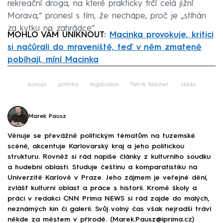
rekreační droga, na které prakticky frčí celá jižní
Morava,“ pronesl s tím, že nechápe, proč je „stíhán
za kytku na zahrádce“.
MOHLO VÁM UNIKNOUT:
Macinka provokuje, kritici
si načůrali do mraveniště, teď v něm zmateně
pobíhají, míní Macinka
Failed to fetch
konopí
politika
legalizace
Patrik Nacher
vláda
Marek Pausz
Věnuje se převážně politickým tématům na tuzemské
scéně, akcentuje Karlovarský kraj a jeho politickou
strukturu. Rovněž si rád napíše články z kulturního soudku
a hudební oblasti. Studuje češtinu a komparatistiku na
Univerzitě Karlově v Praze. Jeho zájmem je veřejné dění,
zvlášť kulturní oblast a práce s historií. Kromě školy a
práci v redakci CNN Prima NEWS si rád zajde do malých,
neznámých kin či galerií. Svůj volný čas však nejradši tráví
někde za městem v přírodě. (Marek.Pausz@iprima.cz)