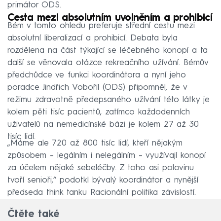
primátor ODS.
Cesta mezi absolutním uvolněním a prohibicí
Bém v tomto ohledu preferuje střední cestu mezi
absolutní liberalizací a prohibicí. Debata byla
rozdělena na část týkající se léčebného konopí a ta
další se věnovala otázce rekreačního užívání. Bémův
předchůdce ve funkci koordinátora a nyní jeho
poradce Jindřich Vobořil (ODS) připomněl, že v
režimu zdravotně předepsaného užívání této látky je
kolem pěti tisíc pacientů, zatímco každodenních
uživatelů na nemedicínské bázi je kolem 27 až 30
tisíc lidí.
„Máme ale 720 až 800 tisíc lidí, kteří nějakým
způsobem – legálním i nelegálním – využívají konopí
za účelem nějaké sebeléčby. Z toho asi polovinu
tvoří senioři,“ podotkl bývalý koordinátor a nynější
předseda think tanku Racionální politika závislostí.
Čtěte také