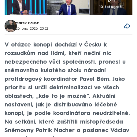
10 fotografií
Marek Pausz
26. úno 2026, 20:52
V otázce konopí dochází v Česku k
rozsudkům nad lidmi, kteří nečiní nic
nebezpečného vůči společnosti, pronesl u
sněmovního kulatého stolu národní
protidrogový koordinátor Pavel Bém. Jako
prioritu si určil dekriminalizaci ve všech
oblastech, „kde to je možné“. Aktuální
nastavení, jak je distribuováno léčebné
konopí, je podle koordinátora neudržitelné.
Na setkání, které zaštítili místopředseda
Sněmovny Patrik Nacher a poslanec Václav