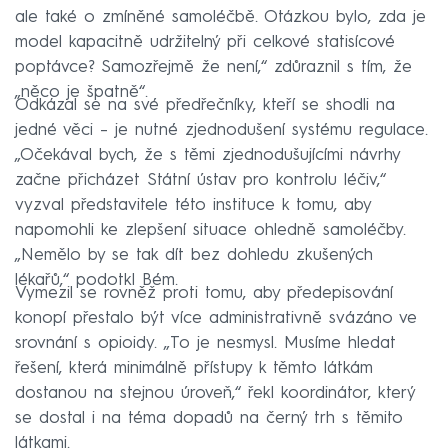
ale také o zmíněné samoléčbě. Otázkou bylo, zda je
model kapacitně udržitelný při celkové statisícové
poptávce? Samozřejmě že není,“ zdůraznil s tím, že
„něco je špatně“.
Odkázal se na své předřečníky, kteří se shodli na
jedné věci – je nutné zjednodušení systému regulace.
„Očekával bych, že s těmi zjednodušujícími návrhy
začne přicházet Státní ústav pro kontrolu léčiv,“
vyzval představitele této instituce k tomu, aby
napomohli ke zlepšení situace ohledně samoléčby.
„Nemělo by se tak dít bez dohledu zkušených
lékařů,“ podotkl Bém.
Vymezil se rovněž proti tomu, aby předepisování
konopí přestalo být více administrativně svázáno ve
srovnání s opioidy. „To je nesmysl. Musíme hledat
řešení, která minimálně přístupy k těmto látkám
dostanou na stejnou úroveň,“ řekl koordinátor, který
se dostal i na téma dopadů na černý trh s těmito
látkami.