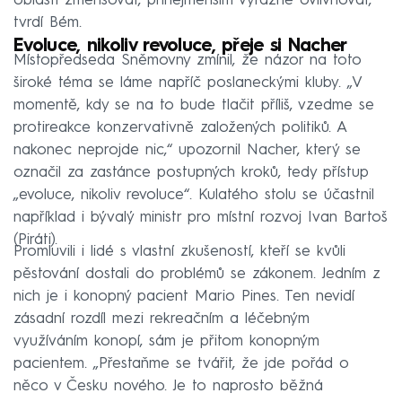
oblasti zmenšovat, přinejmenším výrazně ovlivňovat,“
tvrdí Bém.
Evoluce, nikoliv revoluce, přeje si Nacher
Místopředseda Sněmovny zmínil, že názor na toto
široké téma se láme napříč poslaneckými kluby. „V
momentě, kdy se na to bude tlačit příliš, vzedme se
protireakce konzervativně založených politiků. A
nakonec neprojde nic,“ upozornil Nacher, který se
označil za zastánce postupných kroků, tedy přístup
„evoluce, nikoliv revoluce“. Kulatého stolu se účastnil
například i bývalý ministr pro místní rozvoj Ivan Bartoš
(Piráti).
Promluvili i lidé s vlastní zkušeností, kteří se kvůli
pěstování dostali do problémů se zákonem. Jedním z
nich je i konopný pacient Mario Pines. Ten nevidí
zásadní rozdíl mezi rekreačním a léčebným
využíváním konopí, sám je přitom konopným
pacientem. „Přestaňme se tvářit, že jde pořád o
něco v Česku nového. Je to naprosto běžná