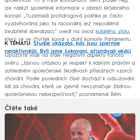
spolehnout. To si myslí koordinátor Bém, podle nějž
lze nalézt spolehlivé informace v oblasti léčebného
konopí. „Tuzemská protidrogová politika je často
vyzdvihována jako ta racionální, jež nepodléhá
bezbřehé liberalizaci,“ uvedl na úvod
kulatého stolu
,
který se ve čtvrtek konal v dolní komoře Parlamentu.
K TÉMATU:
Studie ukázala, kdy jsou spermie
nejaktivnější. Byli jsme šokovaní, přiznávají vědci
Upozornil však na stále negativní aspekty tohoto
směru. „Jasnou otázkou je respekt k lidským právům a
zohlednění společenské škodlivosti příslušných vzorců
chování. Podle posledních čísel dochází k odsuzování
lidí za chování, které se zjevně nevyznačuje žádnou
společenskou nebezpečností,“ poznamenal Bém.
Čtěte také