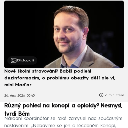
10
fotografií
Nové školní stravování? Babiš podlehl
dezinformacím, o problému obezity dětí ale ví,
míní Maďar
6 min čtení
26. úno 2026, 05:45
Různý pohled na konopí a opioidy? Nesmysl,
tvrdí Bém
Národní koordinátor se také zamyslel nad současným
nastavením. „Nebavíme se jen o léčebném konopí,