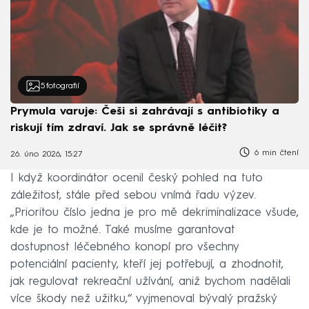
5
fotografií
Prymula varuje: Češi si zahrávají s antibiotiky a
riskují tím zdraví. Jak se správně léčit?
6 min čtení
26. úno 2026, 15:27
I když koordinátor ocenil český pohled na tuto
záležitost, stále před sebou vnímá řadu výzev.
„Prioritou číslo jedna je pro mě dekriminalizace všude,
kde je to možné. Také musíme garantovat
dostupnost léčebného konopí pro všechny
potenciální pacienty, kteří jej potřebují, a zhodnotit,
jak regulovat rekreační užívání, aniž bychom nadělali
více škody než užitku,“ vyjmenoval bývalý pražský