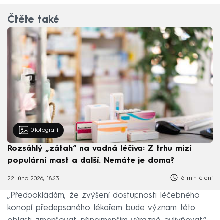
Čtěte také
10
fotografií
Rozsáhlý „zátah“ na vadná léčiva: Z trhu mizí
populární mast a další. Nemáte je doma?
6 min čtení
22. úno 2026, 18:23
„Předpokládám, že zvýšení dostupnosti léčebného
konopí předepsaného lékařem bude význam této