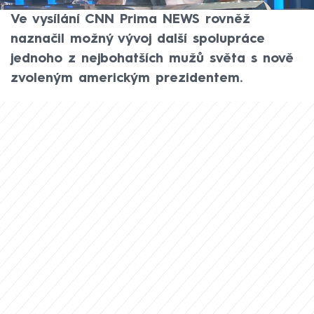
odborník na anglosaské dějiny Martin Kovář.
Ve vysílání CNN Prima NEWS rovněž
naznačil možný vývoj další spolupráce
jednoho z nejbohatších mužů světa s nově
zvoleným americkým prezidentem.