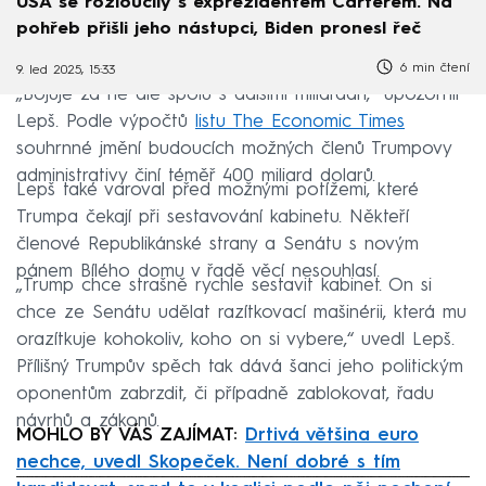
USA se rozloučily s exprezidentem Carterem. Na
pohřeb přišli jeho nástupci, Biden pronesl řeč
6 min čtení
9. led 2025, 15:33
„Bojuje za ně ale spolu s dalšími miliardáři,“ upozornil
Lepš. Podle výpočtů
listu The Economic Times
souhrnné jmění budoucích možných členů Trumpovy
administrativy činí téměř 400 miliard dolarů.
Lepš také varoval před možnými potížemi, které
Trumpa čekají při sestavování kabinetu. Někteří
členové Republikánské strany a Senátu s novým
pánem Bílého domu v řadě věcí nesouhlasí.
„Trump chce strašně rychle sestavit kabinet. On si
chce ze Senátu udělat razítkovací mašinérii, která mu
orazítkuje kohokoliv, koho on si vybere,“ uvedl Lepš.
Přílišný Trumpův spěch tak dává šanci jeho politickým
oponentům zabrzdit, či případně zablokovat, řadu
návrhů a zákonů.
MOHLO BY VÁS ZAJÍMAT:
Drtivá většina euro
nechce, uvedl Skopeček. Není dobré s tím