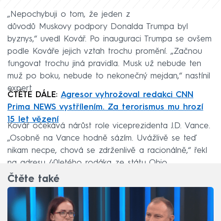
„Nepochybuji o tom, že jeden z
důvodů Muskovy podpory Donalda Trumpa byl
byznys,“ uvedl Kovář. Po inauguraci Trumpa se ovšem
podle Kováře jejich vztah trochu promění. „Začnou
fungovat trochu jiná pravidla. Musk už nebude ten
muž po boku, nebude to nekonečný mejdan,“ nastínil
expert.
ČTĚTE DÁLE:
Agresor vyhrožoval redakci CNN
Prima NEWS vystřílením. Za terorismus mu hrozí
15 let vězení
Kovář očekává nárůst role viceprezidenta J.D. Vance.
„Osobně na Vance hodně sázím. Uvážlivě se teď
nikam necpe, chová se zdrženlivě a racionálně,“ řekl
na adresu 40letého rodáka ze státu Ohio.
Čtěte také