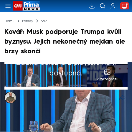
Domů
Pořady
360°
Kovář: Musk podporuje Trumpa kvůli
byznysu. Jejich nekonečný mejdan ale
brzy skončí
Žádná položka z playlistu není
dostupná.
7 fotografií
Antonin Roos
9. led 2025, 00:20
Jedním z důvodů Muskovy podpory Donalda
Trumpa byl byznys, uvedl v pořadu 360°