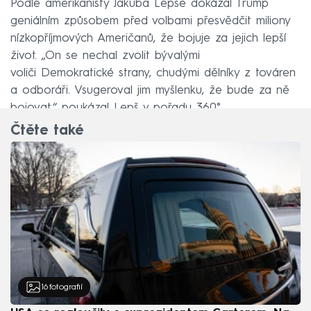
Podle amerikanisty Jakuba Lepše dokázal Trump
geniálním způsobem před volbami přesvědčit miliony
nízkopříjmových Američanů, že bojuje za jejich lepší
život. „On se nechal zvolit bývalými
voliči Demokratické strany, chudými dělníky z továren
a odboráři. Vsugeroval jim myšlenku, že bude za ně
bojovat,“ poukázal Lepš v pořadu 360°.
Čtěte také
16
fotografií