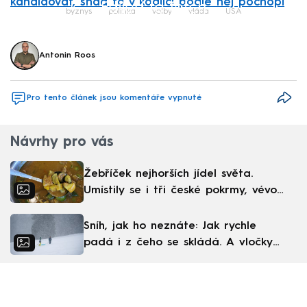
kandidovat, snad to v koalici podle něj pochopí
Failed to fetch
byznys
politika
volby
vláda
USA
Antonin Roos
Pro tento článek jsou komentáře vypnuté
Návrhy pro vás
Žebříček nejhorších jídel světa.
Umístily se i tři české pokrmy, vévodí
skandinávská kuchyně
Sníh, jak ho neznáte: Jak rychle
padá i z čeho se skládá. A vločky
nejsou bílé