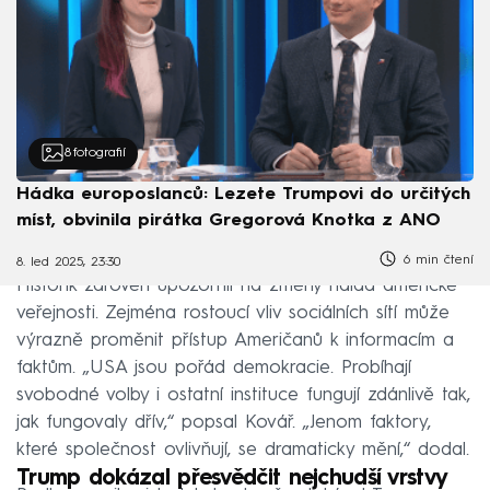
8
fotografií
Hádka europoslanců: Lezete Trumpovi do určitých
míst, obvinila pirátka Gregorová Knotka z ANO
6 min čtení
8. led 2025, 23:30
Historik zároveň upozornil na změny nálad americké
veřejnosti. Zejména rostoucí vliv sociálních sítí může
výrazně proměnit přístup Američanů k informacím a
faktům. „USA jsou pořád demokracie. Probíhají
svobodné volby i ostatní instituce fungují zdánlivě tak,
jak fungovaly dřív,“ popsal Kovář. „Jenom faktory,
které společnost ovlivňují, se dramaticky mění,“ dodal.
Trump dokázal přesvědčit nejchudší vrstvy