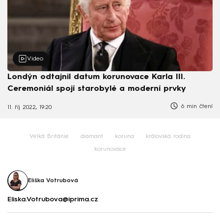
Video
Londýn odtajnil datum korunovace Karla III.
Ceremoniál spojí starobylé a moderní prvky
6 min čtení
11. říj 2022, 19:20
Velká Británie
diamant
koruna
královská rodina
korunovace
Eliška Votrubová
Eliska.Votrubova@iprima.cz