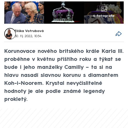
4 fotografie
Eliška Votrubová
30. říj 2022, 10:54
Korunovace nového britského krále Karla III.
proběhne v květnu příštího roku a týkat se
bude i jeho manželky Camilly – ta si na
hlavu nasadí slavnou korunu s diamantem
Koh-i-Noorem. Krystal nevyčíslitelné
hodnoty je ale podle známé legendy
prokletý.