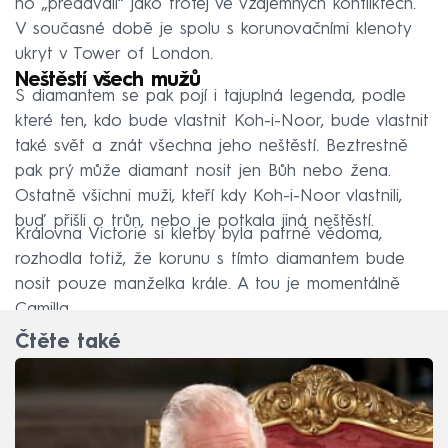
ho „předávali“ jako trofej ve vzájemných konfliktech.
V současné době je spolu s korunovačními klenoty
ukryt v Tower of London.
Neštěstí všech mužů
S diamantem se pak pojí i tajuplná legenda, podle
které ten, kdo bude vlastnit Koh-i-Noor, bude vlastnit
také svět a znát všechna jeho neštěstí. Beztrestně
pak prý může diamant nosit jen Bůh nebo žena.
Ostatně všichni muži, kteří kdy Koh-i-Noor vlastnili,
buď přišli o trůn, nebo je potkala jiná neštěstí.
Královna Victorie si kletby byla patrně vědoma,
rozhodla totiž, že korunu s tímto diamantem bude
nosit pouze manželka krále. A tou je momentálně
Camilla...
Čtěte také