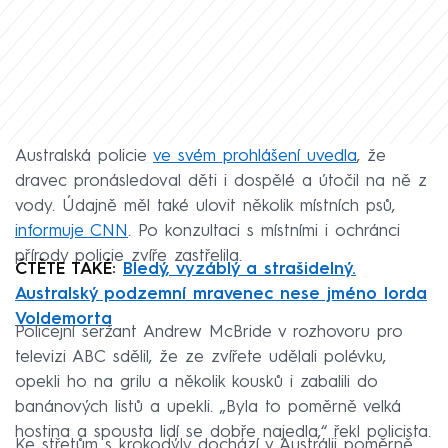
Australská policie
ve svém prohlášení uvedla
, že
dravec pronásledoval děti i dospělé a útočil na ně z
vody. Údajně měl také ulovit několik místních psů,
informuje CNN
. Po konzultaci s místními i ochránci
přírody policie zvíře zastřelila.
ČTĚTE TAKÉ:
Bledý, vyzáblý a strašidelný.
Australský podzemní mravenec nese jméno lorda
Voldemorta
Policejní seržant Andrew McBride v rozhovoru pro
televizi ABC sdělil, že ze zvířete udělali polévku,
opekli ho na grilu a několik kousků i zabalili do
banánových listů a upekli. „Byla to poměrně velká
hostina a spousta lidí se dobře najedla,“ řekl policista.
Ke střetům s krokodýly dochází v Austrálii poměrně