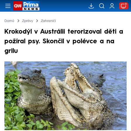
Domů
Zprávy
Zahraničí
Krokodýl v Austrálii terorizoval děti a
požíral psy. Skončil v polévce a na
grilu