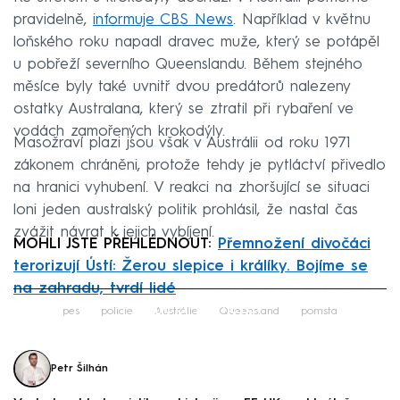
pravidelně,
informuje CBS News
. Například v květnu
loňského roku napadl dravec muže, který se potápěl
u pobřeží severního Queenslandu. Během stejného
měsíce byly také uvnitř dvou predátorů nalezeny
ostatky Australana, který se ztratil při rybaření ve
vodách zamořených krokodýly.
Masožraví plazi jsou však v Austrálii od roku 1971
zákonem chráněni, protože tehdy je pytláctví přivedlo
na hranici vyhubení. V reakci na zhoršující se situaci
loni jeden australský politik prohlásil, že nastal čas
zvážit návrat k jejich vybíjení.
MOHLI JSTE PŘEHLÉDNOUT:
Přemnožení divočáci
terorizují Ústí: Žerou slepice i králíky. Bojíme se
na zahradu, tvrdí lidé
Failed to fetch
pes
policie
Austrálie
Queensland
pomsta
Petr Šilhán