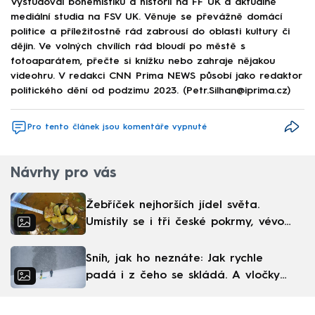
Vystudoval bohemistiku a historii na FF UK a aktuálně
mediální studia na FSV UK. Věnuje se převážně domácí
politice a příležitostně rád zabrousí do oblasti kultury či
dějin. Ve volných chvílích rád bloudí po městě s
fotoaparátem, přečte si knížku nebo zahraje nějakou
videohru. V redakci CNN Prima NEWS působí jako redaktor
politického dění od podzimu 2023. (Petr.Silhan@iprima.cz)
Pro tento článek jsou komentáře vypnuté
Návrhy pro vás
Žebříček nejhorších jídel světa.
Umístily se i tři české pokrmy, vévodí
skandinávská kuchyně
Sníh, jak ho neznáte: Jak rychle
padá i z čeho se skládá. A vločky
nejsou bílé