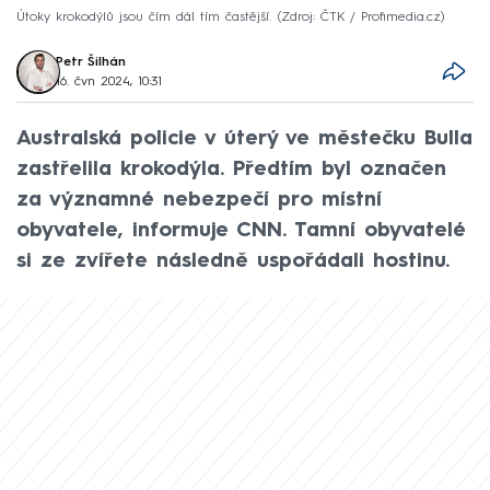
Útoky krokodýlů jsou čím dál tím častější.
Zdroj: ČTK / Profimedia.cz
Petr Šilhán
16. čvn 2024, 10:31
Australská policie v úterý ve městečku Bulla
zastřelila krokodýla. Předtím byl označen
za významné nebezpečí pro místní
obyvatele, informuje CNN. Tamní obyvatelé
si ze zvířete následně uspořádali hostinu.