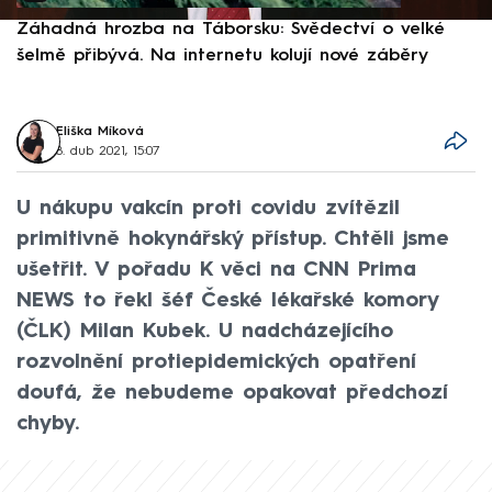
Záhadná hrozba na Táborsku: Svědectví o velké
S
šelmě přibývá. Na internetu kolují nové záběry
d
Eliška Míková
8. dub 2021, 15:07
U nákupu vakcín proti covidu zvítězil
primitivně hokynářský přístup. Chtěli jsme
ušetřit. V pořadu K věci na CNN Prima
NEWS to řekl šéf České lékařské komory
(ČLK) Milan Kubek. U nadcházejícího
rozvolnění protiepidemických opatření
doufá, že nebudeme opakovat předchozí
chyby.