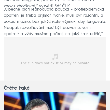
okamžitě reagovat, pokud by se situace začala
znovu zhoršovat,“ vysvětlil šéf ČLK.
„Obecně platí jednoduchá poučka – protiepidemická
opatření je třeba přijímat rychle, musí být razantní, a
pokud možno, bez jakýchkoliv výjimek, aby fungovala.
Naopak rozvolňování musí být pozvolné, velmi
opatrné a vždy musíme počkat, co jaký krok udělá,“
uzavřel Kubek.
Čtěte také