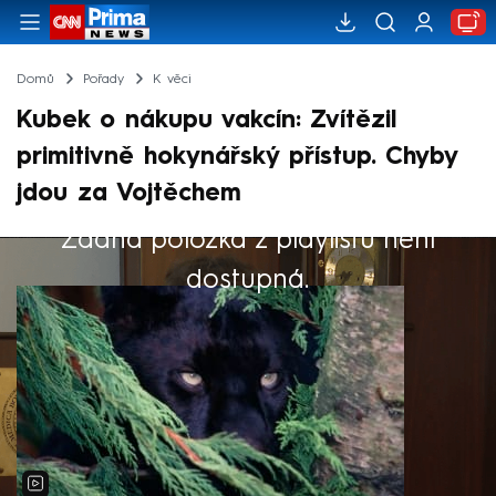
Domů
Pořady
K věci
Kubek o nákupu vakcín: Zvítězil
primitivně hokynářský přístup. Chyby
jdou za Vojtěchem
Žádná položka z playlistu není
Výběr redakce
dostupná.