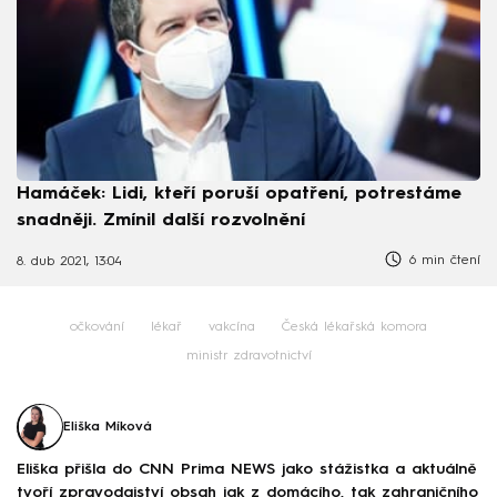
Hamáček: Lidi, kteří poruší opatření, potrestáme
snadněji. Zmínil další rozvolnění
6 min čtení
8. dub 2021, 13:04
očkování
lékař
vakcína
Česká lékařská komora
ministr zdravotnictví
Eliška Míková
Eliška přišla do CNN Prima NEWS jako stážistka a aktuálně
tvoří zpravodajství obsah jak z domácího, tak zahraničního