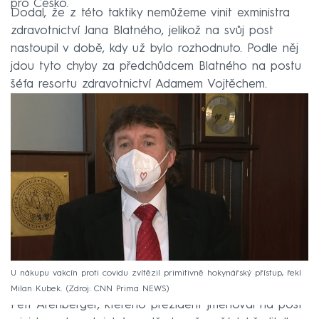
pro Česko.
Dodal, že z této taktiky nemůžeme vinit exministra
zdravotnictví Jana Blatného, jelikož na svůj post
nastoupil v době, kdy už bylo rozhodnuto. Podle něj
jdou tyto chyby za předchůdcem Blatného na postu
šéfa resortu zdravotnictví Adamem Vojtěchem.
U nákupu vakcín proti covidu zvítězil primitivně hokynářský přístup, řekl
Milan Kubek.
Zdroj: CNN Prima NEWS
Petr Arenberger, kterého prezident jmenoval na post