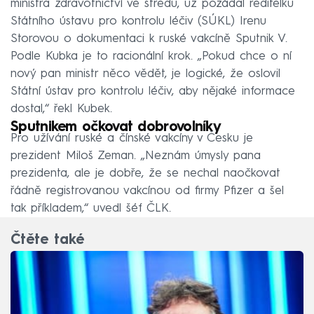
ministra zdravotnictví ve středu, už požádal ředitelku
Státního ústavu pro kontrolu léčiv (SÚKL) Irenu
Storovou o dokumentaci k ruské vakcíně Sputnik V.
Podle Kubka je to racionální krok. „Pokud chce o ní
nový pan ministr něco vědět, je logické, že oslovil
Státní ústav pro kontrolu léčiv, aby nějaké informace
dostal,“ řekl Kubek.
Sputnikem očkovat dobrovolníky
Pro užívání ruské a čínské vakcíny v Česku je
prezident Miloš Zeman. „Neznám úmysly pana
prezidenta, ale je dobře, že se nechal naočkovat
řádně registrovanou vakcínou od firmy Pfizer a šel
tak příkladem,“ uvedl šéf ČLK.
Čtěte také