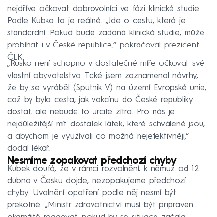
nejdříve očkovat dobrovolníci ve fázi klinické studie.
Podle Kubka to je reálné. „Jde o cestu, která je
standardní. Pokud bude zadaná klinická studie, může
probíhat i v České republice,“ pokračoval prezident
ČLK.
„Rusko není schopno v dostatečné míře očkovat své
vlastní obyvatelstvo. Také jsem zaznamenal návrhy,
že by se vyráběl (Sputnik V) na území Evropské unie,
což by byla cesta, jak vakcínu do České republiky
dostat, ale nebude to určitě zítra. Pro nás je
nejdůležitější mít dostatek látek, které schválené jsou,
a abychom je využívali co možná nejefektivněji,“
dodal lékař.
Nesmíme zopakovat předchozí chyby
Kubek doufá, že v rámci rozvolnění, k němuž od 12.
dubna v Česku dojde, nezopakujeme předchozí
chyby. Uvolnění opatření podle něj nesmí být
překotné. „Ministr zdravotnictví musí být připraven