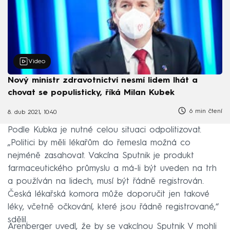
Video
Nový ministr zdravotnictví nesmí lidem lhát a
chovat se populisticky, říká Milan Kubek
6 min čtení
8. dub 2021, 10:40
Podle Kubka je nutné celou situaci odpolitizovat.
„Politici by měli lékařům do řemesla možná co
nejméně zasahovat. Vakcína Sputnik je produkt
farmaceutického průmyslu a má-li být uveden na trh
a používán na lidech, musí být řádně registrován.
Česká lékařská komora může doporučit jen takové
léky, včetně očkování, které jsou řádně registrované,“
sdělil.
Arenberger uvedl, že by se vakcínou Sputnik V mohli