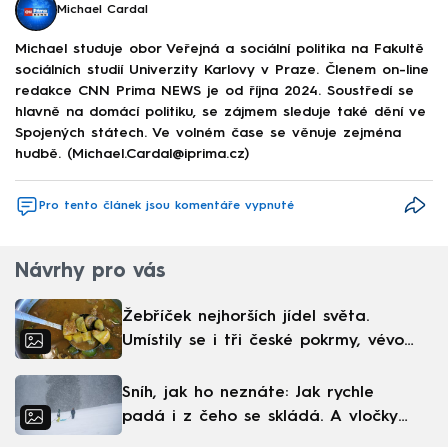
Michael Cardal
Michael studuje obor Veřejná a sociální politika na Fakultě
sociálních studií Univerzity Karlovy v Praze. Členem on-line
redakce CNN Prima NEWS je od října 2024. Soustředí se
hlavně na domácí politiku, se zájmem sleduje také dění ve
Spojených státech. Ve volném čase se věnuje zejména
hudbě. (Michael.Cardal@iprima.cz)
Pro tento článek jsou komentáře vypnuté
Návrhy pro vás
Žebříček nejhorších jídel světa.
Umístily se i tři české pokrmy, vévodí
skandinávská kuchyně
Sníh, jak ho neznáte: Jak rychle
padá i z čeho se skládá. A vločky
nejsou bílé