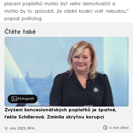
placení poplatků mohlo být velmi demotivační a
mohlo by to způsobit, že vládní koalici volit nebudou,“
popsal politolog.
Čtěte také
8
fotografií
Zvýšení koncesionářských poplatků je špatné,
řekla Schillerová. Zmínila skrytou korupci
6 min čtení
12. úno 2025, 09:14