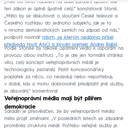
„Měli od toho rozšíření na další zařízení upustit. Ale
ten zákon je úplně špatně celý,“ konstatoval Stoniš.
„Mělo by se diskutovat o sloučení České televize a
Českého rozhlasu do jednoho subjektu, jak je to
v mnoha demokratických zemích na západ od nás,“
podpořil novinář
návrh, se kterým nedávno přišel
předseda hnutí ANO a bývalý premiér Andrej Babiš
.
Podle Stoniše by takové opatření vedlo k úsporám na
provozu obou institucí. „To je ale jen formální stránka
věci, celý koncept veřejnoprávních médií je
technologicky zastaralý. Platit koncesionářský
poplatek za něco, co nesleduji nebo nepotřebuji,
v době, kdy si mohu dobrovolně předplatit jiné služby,
je absurdní,“ komentoval.
Veřejnoprávní média mají být pilířem
demokracie
Šaradín je přesvědčen, že by veřejnoprávní média
měla projít změnami. „V posledních letech se zásadně
proměnila struktura médií. Potřebu veřejné služby je