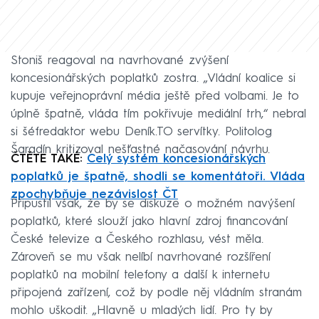
Stoniš reagoval na navrhované zvýšení
koncesionářských poplatků zostra. „Vládní koalice si
kupuje veřejnoprávní média ještě před volbami. Je to
úplně špatně, vláda tím pokřivuje mediální trh,“ nebral
si šéfredaktor webu Deník.TO servítky. Politolog
Šaradín kritizoval nešťastné načasování návrhu.
ČTĚTE TAKÉ:
Celý systém koncesionářských
poplatků je špatně, shodli se komentátoři. Vláda
zpochybňuje nezávislost ČT
Připustil však, že by se diskuze o možném navýšení
poplatků, které slouží jako hlavní zdroj financování
České televize a Českého rozhlasu, vést měla.
Zároveň se mu však nelíbí navrhované rozšíření
poplatků na mobilní telefony a další k internetu
připojená zařízení, což by podle něj vládním stranám
mohlo uškodit. „Hlavně u mladých lidí. Pro ty by