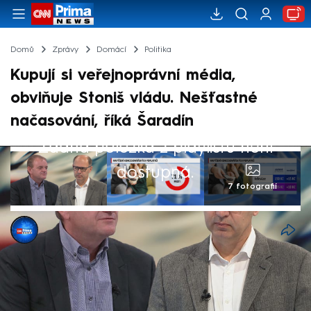
Domů
Zprávy
Domácí
Politika
Kupují si veřejnoprávní média,
obviňuje Stoniš vládu. Nešťastné
načasování, říká Šaradín
Žádná položka z playlistu není
dostupná.
7 fotografií
Michael Cardal
13. úno 2025, 22:28
Vládní koalice si kupuje veřejnoprávní
média, obvinil novinář Marek Stoniš kabinet