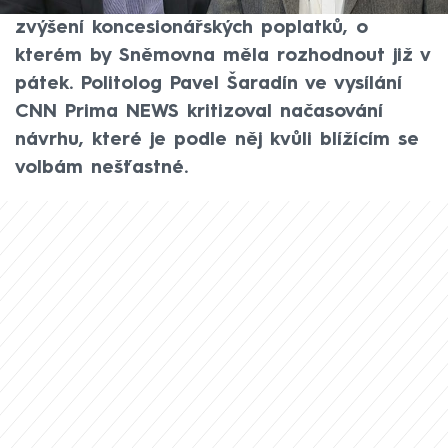
Petra Fialy. Reagoval tak na navrhované
zvýšení koncesionářských poplatků, o
kterém by Sněmovna měla rozhodnout již v
pátek. Politolog Pavel Šaradín ve vysílání
CNN Prima NEWS kritizoval načasování
návrhu, které je podle něj kvůli blížícím se
volbám nešťastné.