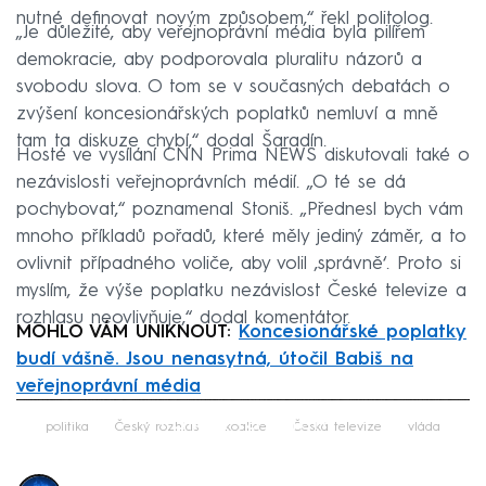
nutné definovat novým způsobem,“ řekl politolog.
„Je důležité, aby veřejnoprávní média byla pilířem
demokracie, aby podporovala pluralitu názorů a
svobodu slova. O tom se v současných debatách o
zvýšení koncesionářských poplatků nemluví a mně
tam ta diskuze chybí,“ dodal Šaradín.
Hosté ve vysílání CNN Prima NEWS diskutovali také o
nezávislosti veřejnoprávních médií. „O té se dá
pochybovat,“ poznamenal Stoniš. „Přednesl bych vám
mnoho příkladů pořadů, které měly jediný záměr, a to
ovlivnit případného voliče, aby volil ‚správně‘. Proto si
myslím, že výše poplatku nezávislost České televize a
rozhlasu neovlivňuje,“ dodal komentátor.
MOHLO VÁM UNIKNOUT:
Koncesionářské poplatky
budí vášně. Jsou nenasytná, útočil Babiš na
veřejnoprávní média
Failed to fetch
politika
Český rozhlas
koalice
Česká televize
vláda