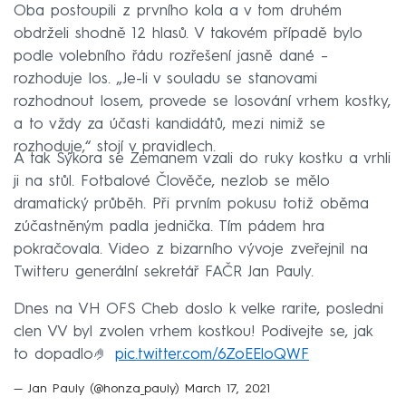
Oba postoupili z prvního kola a v tom druhém
obdrželi shodně 12 hlasů. V takovém případě bylo
podle volebního řádu rozřešení jasně dané –
rozhoduje los. „Je-li v souladu se stanovami
rozhodnout losem, provede se losování vrhem kostky,
a to vždy za účasti kandidátů, mezi nimiž se
rozhoduje,“ stojí v pravidlech.
A tak Sýkora se Zemanem vzali do ruky kostku a vrhli
ji na stůl. Fotbalové Člověče, nezlob se mělo
dramatický průběh. Při prvním pokusu totiž oběma
zúčastněným padla jednička. Tím pádem hra
pokračovala. Video z bizarního vývoje zveřejnil na
Twitteru generální sekretář FAČR Jan Pauly.
Dnes na VH OFS Cheb doslo k velke rarite, posledni
clen VV byl zvolen vrhem kostkou! Podivejte se, jak
to dopadlo🤌
pic.twitter.com/6ZoEEloQWF
— Jan Pauly (@honza_pauly)
March 17, 2021