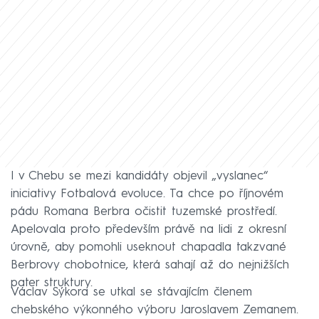
I v Chebu se mezi kandidáty objevil „vyslanec“
iniciativy Fotbalová evoluce. Ta chce po říjnovém
pádu Romana Berbra očistit tuzemské prostředí.
Apelovala proto především právě na lidi z okresní
úrovně, aby pomohli useknout chapadla takzvané
Berbrovy chobotnice, která sahají až do nejnižších
pater struktury.
Václav Sýkora se utkal se stávajícím členem
chebského výkonného výboru Jaroslavem Zemanem.