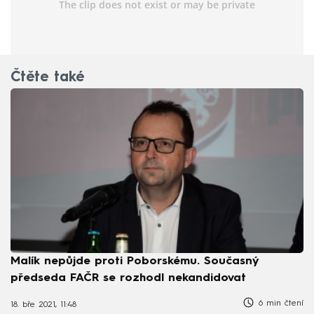
Čtěte také
Malík nepůjde proti Poborskému. Současný
předseda FAČR se rozhodl nekandidovat
6 min čtení
18. bře 2021, 11:48