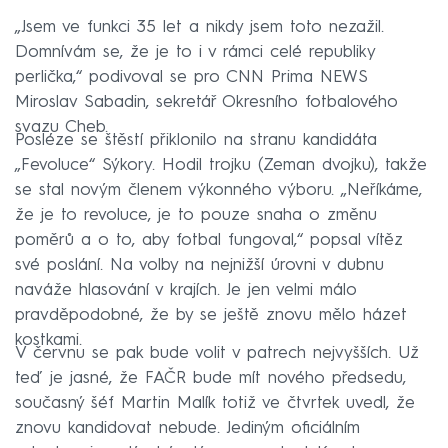
„Jsem ve funkci 35 let a nikdy jsem toto nezažil.
Domnívám se, že je to i v rámci celé republiky
perlička,“ podivoval se pro CNN Prima NEWS
Miroslav Sabadin, sekretář Okresního fotbalového
svazu Cheb.
Posléze se štěstí přiklonilo na stranu kandidáta
„Fevoluce“ Sýkory. Hodil trojku (Zeman dvojku), takže
se stal novým členem výkonného výboru. „Neříkáme,
že je to revoluce, je to pouze snaha o změnu
poměrů a o to, aby fotbal fungoval,“ popsal vítěz
své poslání. Na volby na nejnižší úrovni v dubnu
naváže hlasování v krajích. Je jen velmi málo
pravděpodobné, že by se ještě znovu mělo házet
kostkami.
V červnu se pak bude volit v patrech nejvyšších. Už
teď je jasné, že FAČR bude mít nového předsedu,
současný šéf Martin Malík totiž ve čtvrtek uvedl, že
znovu kandidovat nebude. Jediným oficiálním