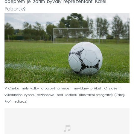
adeptem je zatím bývalý reprezentant Karel
Poborský.
V Chebu měly volby fotbalového vedení nevídaný průběh. O složení
výkonného výboru rozhodoval hod kostkou. (Ilustrační fotografie)
Zdroj:
Profimedia.cz