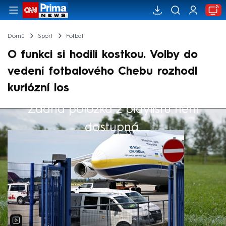
Domů
Sport
Fotbal
O funkci si hodili kostkou. Volby do
vedení fotbalového Chebu rozhodl
kuriózní los
Žádná položka z playlistu není
Výběr redakce
dostupná.