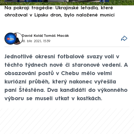
Na pokraji tragédie: Ukrajinské letadlo, které
P
ohrožoval v Lipsku dron, bylo naložené municí
e
David Kolář
,
Tomáš Macák
18. bře 2021, 15:39
Jednotlivé okresní fotbalové svazy volí v
těchto týdnech nové či staronové vedení. A
obsazování postů v Chebu mělo velmi
kuriózní průběh, který nakonec vyřešila
paní Štěstěna. Dva kandidáti do výkonného
výboru se museli utkat v kostkách.