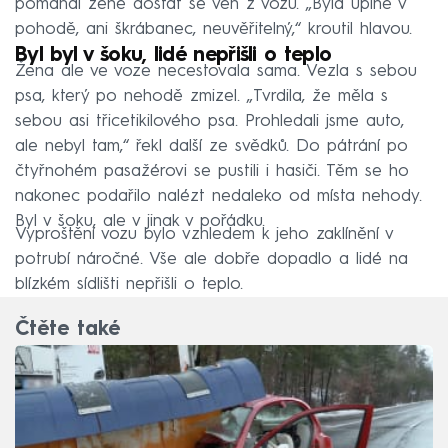
pomáhal ženě dostat se ven z vozu. „Byla úplně v
pohodě, ani škrábanec, neuvěřitelný,“ kroutil hlavou.
Byl byl v šoku, lidé nepřišli o teplo
Žena ale ve voze necestovala sama. Vezla s sebou
psa, který po nehodě zmizel. „Tvrdila, že měla s
sebou asi třicetikilového psa. Prohledali jsme auto,
ale nebyl tam,“ řekl další ze svědků. Do pátrání po
čtyřnohém pasažérovi se pustili i hasiči. Těm se ho
nakonec podařilo nalézt nedaleko od místa nehody.
Byl v šoku, ale v jinak v pořádku.
Vyproštění vozu bylo vzhledem k jeho zaklínění v
potrubí náročné. Vše ale dobře dopadlo a lidé na
blízkém sídlišti nepřišli o teplo.
Čtěte také