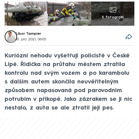
5 fotografií
Libor Tampier
10. pro 2021, 06:05
Kuriózní nehodu vyšetřují policisté v České
Lípě. Řidička na průtahu městem ztratila
kontrolu nad svým vozem a po karambolu
s dalším autem skončila neuvěřitelným
způsobem napasovaná pod parovodním
potrubím v příkopě. Jako zázrakem se jí nic
nestalo, z auta se ale ztratil její pes.