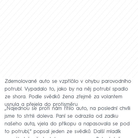
Zdemolované auto se vzpříčilo v ohybu parovodního
potrubí. Vypadalo to, jako by na něj potrubí spadlo
ze shora. Podle svědků žena zřejmě za volantem
usnula a přejela do protisměru.
„Najednou se proti nám řítilo auto, na poslední chvíli
jsme to strhli doleva. Paní se odrazila od zadku
našeho auta, vjela do příkopu a napasovala se pod
to potrubí,“ popsal jeden ze svědků. Další mladík