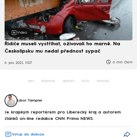
Video
Řidiče museli vystříhat, oživovali ho marně. Na
Českolipsku mu nedal přednost sypač
6 min čtení
6. pro 2021, 11:07
pes
doprava
spánek
auto
nehody
Libor Tampier
Je krajským reportérem pro Liberecký kraj a autorem
článků on-line redakce CNN Prima NEWS.
Vstup do diskuze