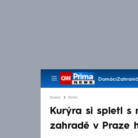
Domácí
Zahranič
Pořady
Domů
Krimi
Kurýra si spletl s
zahradě v Praze 