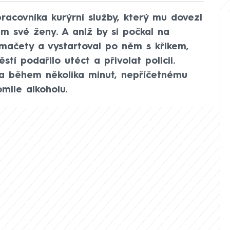
pracovníka kurýrní služby, který mu dovezl
em své ženy. A aniž by si počkal na
e mačety a vystartoval po něm s křikem,
stí podařilo utéct a přivolat policii.
ila během několika minut, nepříčetnému
mile alkoholu.