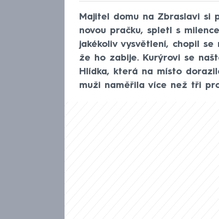
Majitel domu na Zbraslavi si 
novou pračku, spletl s milenc
jakékoliv vysvětlení, chopil s
že ho zabije. Kurýrovi se naště
Hlídka, která na místo doraz
muži naměřila více než tři pro