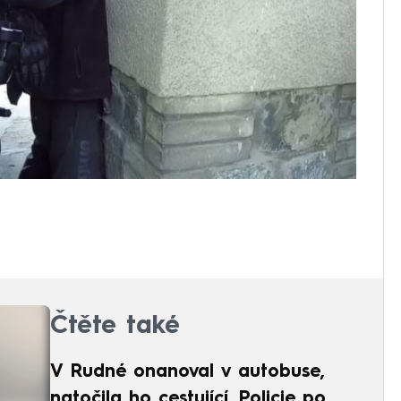
Čtěte také
V Rudné onanoval v autobuse,
natočila ho cestující. Policie po