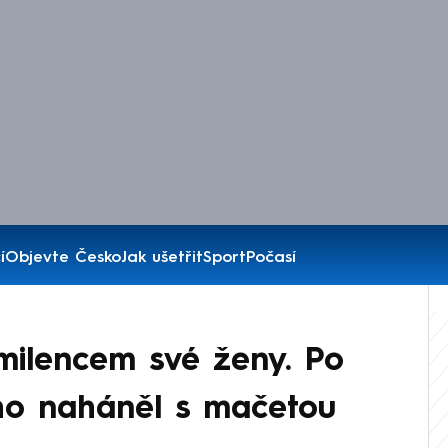
í
Objevte Česko
Jak ušetřit
Sport
Počasí
 milencem své ženy. Po
ho naháněl s mačetou