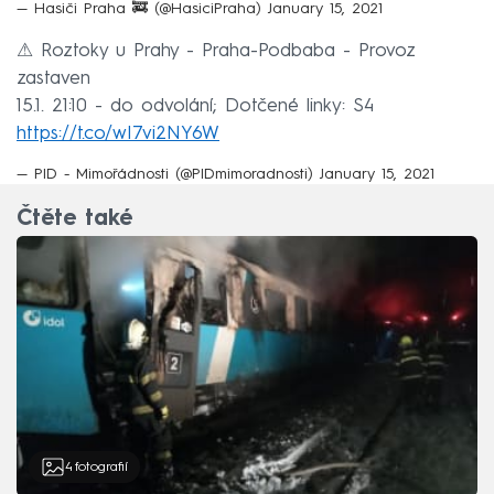
— Hasiči Praha 🚒 (@HasiciPraha)
January 15, 2021
⚠ Roztoky u Prahy - Praha-Podbaba - Provoz
zastaven
15.1. 21:10 - do odvolání; Dotčené linky: S4
https://t.co/wI7vi2NY6W
— PID - Mimořádnosti (@PIDmimoradnosti)
January 15, 2021
Čtěte také
4
fotografií