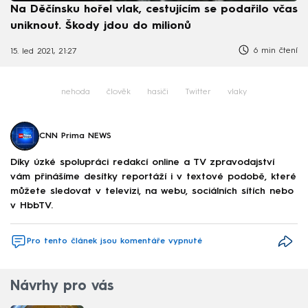
Na Děčínsku hořel vlak, cestujícím se podařilo včas
uniknout. Škody jdou do milionů
6 min čtení
15. led 2021, 21:27
nehoda
člověk
hasiči
Twitter
vlaky
CNN Prima NEWS
Díky úzké spolupráci redakcí online a TV zpravodajství
vám přinášíme desítky reportáží i v textové podobě, které
můžete sledovat v televizi, na webu, sociálních sítích nebo
v HbbTV.
Pro tento článek jsou komentáře vypnuté
Návrhy pro vás