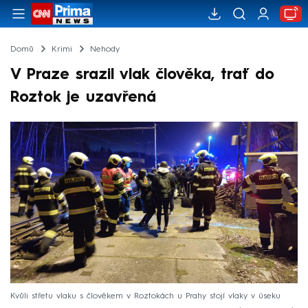
Domů
Krimi
Nehody
V Praze srazil vlak člověka, trať do
Roztok je uzavřená
Kvůli střetu vlaku s člověkem v Roztokách u Prahy stojí vlaky v úseku