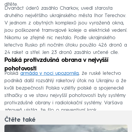
dítěte.
Dvanáct úderů zasáhlo Charkov, uvedl starosta
druhého největšího ukrajinského města Ihor Terechov.
V jednom z obytných komplexů jsou vyražená okna,
jsou poškozené tramvajové koleje a elektrické vedení.
Nikomu se zřejmě nic nestalo. Podle ukrajinského
letectva Rusko při nočním útoku použilo 426 dronů a
24 raket a střel. Jen 23 dronů zasáhlo určené cíle.
Polská protivzdušná obrana v nejvyšší
pohotovosti
Polská
armáda v noci upozornila
, že ruské letectvo
podniká další rozsáhlý raketový útok na Ukrajinu a že
kvůli bezpečnosti Polska vzlétly polské a spojenecké
stíhačky a ve stavu nejvyšší pohotovosti byly systémy
protivzdušné obrany i radiolokační systémy. Varšava
zároveň ujistila, že šlo o preventivní krok.
Čtěte také