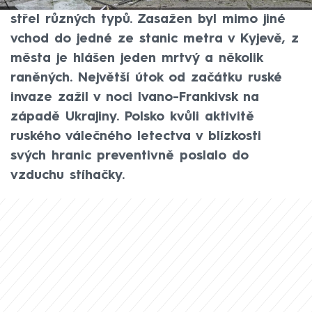
sousední zemi vyslalo 450 dronů, raket a
střel různých typů. Zasažen byl mimo jiné
vchod do jedné ze stanic metra v Kyjevě, z
města je hlášen jeden mrtvý a několik
raněných. Největší útok od začátku ruské
invaze zažil v noci Ivano-Frankivsk na
západě Ukrajiny. Polsko kvůli aktivitě
ruského válečného letectva v blízkosti
svých hranic preventivně poslalo do
vzduchu stíhačky.