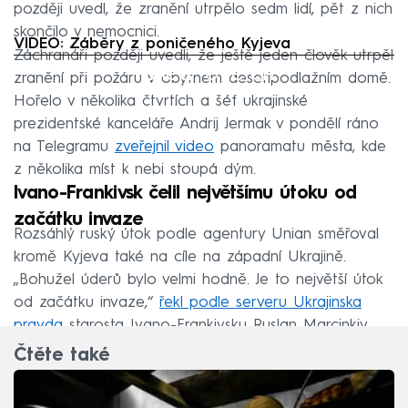
později uvedl, že zranění utrpělo sedm lidí, pět z nich
skončilo v nemocnici.
VIDEO: Záběry z poničeného Kyjeva
Záchranáři později uvedli, že ještě jeden člověk utrpěl
Failed to fetch
zranění při požáru v obytném desetipodlažním domě.
Hořelo v několika čtvrtích a šéf ukrajinské
prezidentské kanceláře Andrij Jermak v pondělí ráno
na Telegramu
zveřejnil vide
o
panoramatu města, kde
z několika míst k nebi stoupá dým.
Ivano-Frankivsk čelil největšímu útoku od
začátku invaze
Rozsáhlý ruský útok podle agentury Unian směřoval
kromě Kyjeva také na cíle na západní Ukrajině.
„Bohužel úderů bylo velmi hodně. Je to největší útok
od začátku invaze,“
řekl podle serveru Ukrajinska
pravda
starosta Ivano-Frankivsku Ruslan Marcinkiv.
Čtěte také