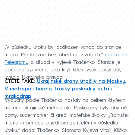
„V důsledku útoku byl poškozen vchod do stanice
metra. Předběžně bez obětí na životech,“
napsal na
Telegramu
o situaci v Kyjevě Tkačenko. Stanice je
dočasně uzavřena, jako kryt lidem však slouží dál,
uvedla Ukrajinska pravda.
ČTĚTE TAKÉ:
Ukrajinské drony útočily na Moskvu.
V metropoli hořelo, trosky poškodily auta i
mrakodrap
Výbuchy podle Tkačenka nastaly na celkem čtyřech
místech ukrajinské metropole. Poškozeny byly obytné
domy, supermarket či areál mateřské školky. „Bohužel
máme informace o jednom zemřelém v důsledku
útoku,“ dodal Tkačenko. Starosta Kyjeva Vitalij Kličko