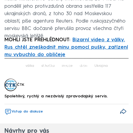
pondělí jeho protivzdušná obrana sestřelila 117
ukrajinských dronů, z toho 30 nad Moskevskou
oblastí, píše agentura Reuters. Podle ruskojazyčného
servisu BBC dočasně přerušila provoz všechna čtyři
moskevská letiště.
MOHLI JSTE PŘEHLÉDNOUT:
Bizarní video z války.
Rus chtěl zneškodnit minu pomocí pušky, zařízení
mu vybuchlo do obličeje
Failed to fetch
válka
stíhačka
invaze
dron
Ukrajina
ČTK
Spolehlivý, rychlý a nezávislý zpravodajský servis.
Vstup do diskuze
Návrhy pro vás