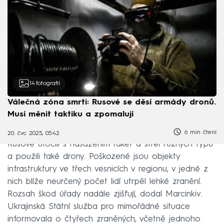
14
fotografií
Válečná zóna smrti: Rusové se děsí armády dronů.
Musí měnit taktiku a zpomalují
6 min čtení
20. čvc 2025, 05:42
Rusové útočili s nasazením raket a střel různých typů
a použili také drony. Poškozené jsou objekty
infrastruktury ve třech vesnicích v regionu, v jedné z
nich blíže neurčený počet lidí utrpěl lehké zranění.
Rozsah škod úřady nadále zjišťují, dodal Marcinkiv.
Ukrajinská Státní služba pro mimořádné situace
informovala o čtyřech zraněných, včetně jednoho