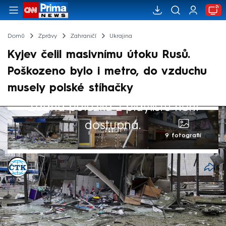
Domů
Zprávy
Zahraničí
Ukrajina
Kyjev čelil masivnímu útoku Rusů.
Poškozeno bylo i metro, do vzduchu
musely polské stíhačky
Žádná položka z playlistu není
dostupná.
9 fotografií
ČTK
Akt. 21. čvc 2025, 09:50
• 21. čvc 2025, 09:14
Rusko v noci na pondělí podniklo další
rozsáhlý útok na Ukrajinu, při kterém proti