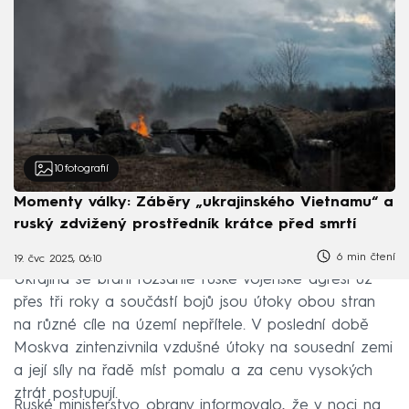
10
fotografií
Momenty války: Záběry „ukrajinského Vietnamu“ a
ruský zdvižený prostředník krátce před smrtí
6 min čtení
19. čvc 2025, 06:10
Ukrajina se brání rozsáhlé ruské vojenské agresi už
přes tři roky a součástí bojů jsou útoky obou stran
na různé cíle na území nepřítele. V poslední době
Moskva zintenzivnila vzdušné útoky na sousední zemi
a její síly na řadě míst pomalu a za cenu vysokých
ztrát postupují.
Ruské ministerstvo obrany informovalo, že v noci na