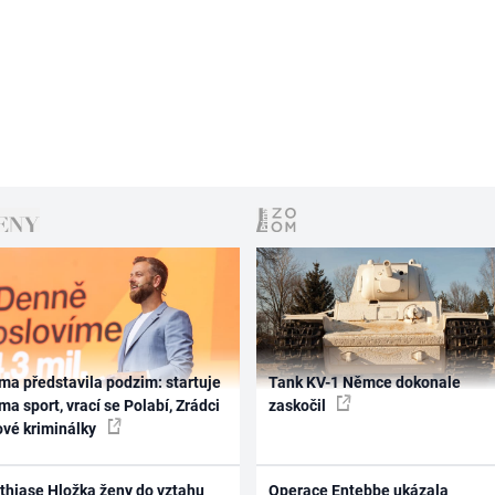
ma představila podzim: startuje
Tank KV-1 Němce dokonale
ma sport, vrací se Polabí, Zrádci
zaskočil
ové kriminálky
thiase Hložka ženy do vztahu
Operace Entebbe ukázala