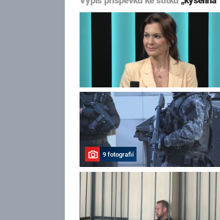
Výpis příspěvků ke štítku
„kyselina“
9 fotografií