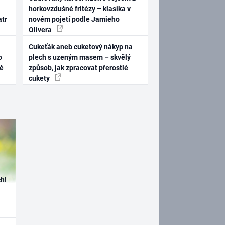
horkovzdušné fritézy – klasika v
atr
novém pojetí podle Jamieho
Olivera
Cukeťák aneb cuketový nákyp na
o
plech s uzeným masem – skvělý
ně
způsob, jak zpracovat přerostlé
cukety
h!