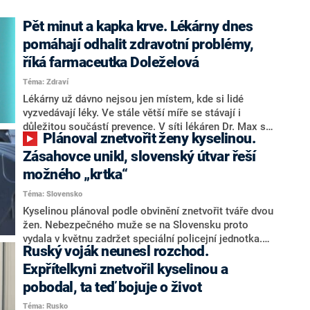
Pět minut a kapka krve. Lékárny dnes
pomáhají odhalit zdravotní problémy,
říká farmaceutka Doleželová
Téma: Zdraví
Lékárny už dávno nejsou jen místem, kde si lidé
vyzvedávají léky. Ve stále větší míře se stávají i
důležitou součástí prevence. V síti lékáren Dr. Max si
Plánoval znetvořit ženy kyselinou.
mohou lidé nechat orientačně změřit cholesterol nebo
kyselinu močovou a odhalit rizika, která se často
Zásahovce unikl, slovenský útvar řeší
dlouhé roky nijak neprojevují. Právě včasný záchyt
možného „krtka“
může pomoci předejít infarktu, mozkové mrtvici nebo
Téma: Slovensko
bolestivé dně.
Kyselinou plánoval podle obvinění znetvořit tváře dvou
žen. Nebezpečného muže se na Slovensku proto
vydala v květnu zadržet speciální policejní jednotka.
Ruský voják neunesl rozchod.
Potenciální útočník však stihl zmizet ještě před jejím
zásahem a dosud zůstává na útěku. Podle TV JOJ
Expřítelkyni znetvořil kyselinou a
existuje důvodné podezření, že muže – J. M. – varoval
pobodal, ta teď bojuje o život
přímo někdo od policie.
Téma: Rusko