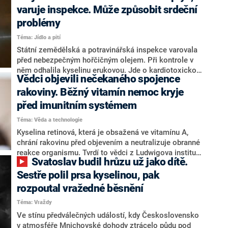
uspěchaný životní styl a nezdravé stravování. Pokud
varuje inspekce. Může způsobit srdeční
časté obtíže s refluxem, tedy pronikáním žaludečních
problémy
kyselin do jícnu, lidé dlouhodobě ignorují, vystavují se
Téma: Jídlo a pití
riziku vzniku zhoubného nádoru.
Státní zemědělská a potravinářská inspekce varovala
před nebezpečným hořčičným olejem. Při kontrole v
něm odhalila kyselinu erukovou. Jde o kardiotoxickou
Vědci objevili nečekaného spojence
látku, která může způsobit vážná onemocnění srdce.
Úřad o tom informoval na svém webu.
rakoviny. Běžný vitamín nemoc kryje
před imunitním systémem
Téma: Věda a technologie
Kyselina retinová, která je obsažená ve vitamínu A,
chrání rakovinu před objevením a neutralizuje obranné
reakce organismu. Tvrdí to vědci z Ludwigova institutu
Svatoslav budil hrůzu už jako dítě.
pro výzkum rakoviny na Princetonské univerzitě, kteří
výsledky svých studií zveřejnili na začátku ledna.
Sestře polil prsa kyselinou, pak
Mohlo by to vysvětlovat, proč imunitní systém
rozpoutal vražedné běsnění
rakovinu nerozpozná.
Téma: Vraždy
Ve stínu předválečných událostí, kdy Československo
v atmosféře Mnichovské dohody ztrácelo půdu pod