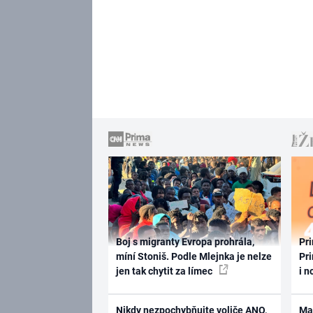
Boj s migranty Evropa prohrála,
Pri
míní Stoniš. Podle Mlejnka je nelze
Pri
jen tak chytit za límec
i n
Nikdy nezpochybňujte voliče ANO,
Ma