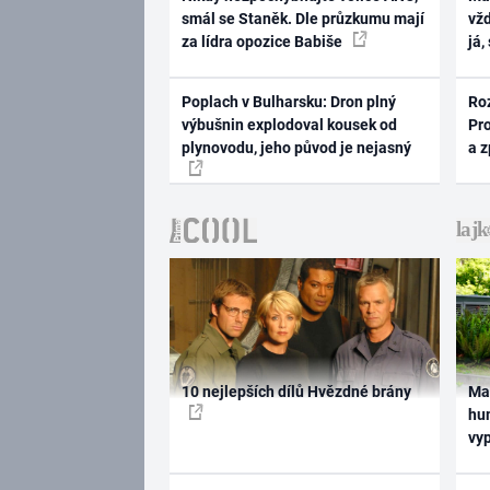
smál se Staněk. Dle průzkumu mají
vž
za lídra opozice Babiše
já,
Poplach v Bulharsku: Dron plný
Ro
výbušnin explodoval kousek od
Pr
plynovodu, jeho původ je nejasný
a 
10 nejlepších dílů Hvězdné brány
Ma
hum
vy