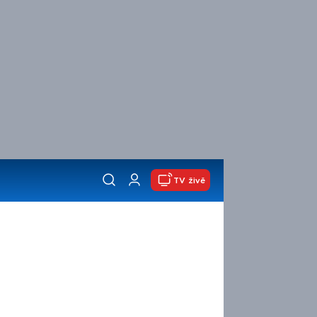
TV živě