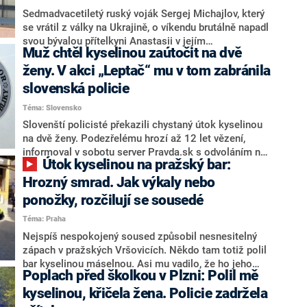
Sedmadvacetiletý ruský voják Sergej Michajlov, který
se vrátil z války na Ukrajině, o víkendu brutálně napadl
svou bývalou přítelkyni Anastasii v jejím
Muž chtěl kyselinou zaútočit na dvě
petrohradském bytě. Mladá žena ho totiž před časem
opustila, což Michajlov neunesl a expřítelkyni polil
ženy. V akci „Leptač“ mu v tom zabránila
kyselinou, pobodal ji a nakonec na ni vystřelil.
slovenská policie
Anastasia nyní v nemocnici bojuje o život, agresor čelí
Téma: Slovensko
obvinění z pokusu o vraždu s přitěžujícími
okolnostmi.
Slovenští policisté překazili chystaný útok kyselinou
na dvě ženy. Podezřelému hrozí až 12 let vězení,
informoval v sobotu server Pravda.sk s odvoláním na
Útok kyselinou na pražský bar:
policejní sdělení. Po obviněném policie pátrá.
Hrozný smrad. Jak výkaly nebo
ponožky, rozčilují se sousedé
Téma: Praha
Nejspíš nespokojený soused způsobil nesnesitelný
zápach v pražských Vršovicích. Někdo tam totiž polil
bar kyselinou máselnou. Asi mu vadilo, že ho jeho
Poplach před školkou v Plzni: Polil mě
hosté ruší. Na místo tak museli hasiči.
kyselinou, křičela žena. Policie zadržela