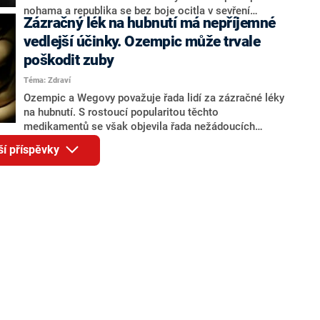
nohama a republika se bez boje ocitla v sevření
Zázračný lék na hubnutí má nepříjemné
nacistické hrozby, se do bažin dějin propadl i jeden
mimořádně odporný kriminální příběh. Příběh
vedlejší účinky. Ozempic může trvale
Svatoslava Štěpánka, muže, který patří mezi první
poškodit zuby
sériové vrahy samostatného Československa.
Téma: Zdraví
Rozebírá ho další díl videopodcastu HLASY ZLOČINU.
Ozempic a Wegovy považuje řada lidí za zázračné léky
na hubnutí. S rostoucí popularitou těchto
medikamentů se však objevila řada nežádoucích
vedlejších účinků. Kromě vzhledu obličeje mohou
ší příspěvky
negativně ovlivnit stav úst a trvale poškodit zuby.