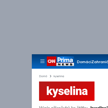
Domácí
Zahranič
Pořady
Domů
kyselina
kyselina