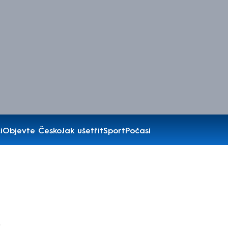
í
Objevte Česko
Jak ušetřit
Sport
Počasí