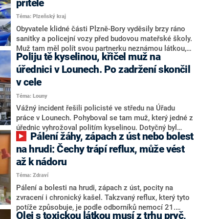
přítele
Téma: Plzeňský kraj
Obyvatele klidné části Plzně-Bory vyděsily brzy ráno
sanitky a policejní vozy před budovou mateřské školy.
Muž tam měl polít svou partnerku neznámou látkou,
Poliju tě kyselinou, křičel muž na
podle ženy šlo o kyselinu. Policisté ho krátce poté
dopadli.
úřednici v Lounech. Po zadržení skončil
v cele
Téma: Louny
Vážný incident řešili policisté ve středu na Úřadu
práce v Lounech. Pohyboval se tam muž, který jedné z
úřednic vyhrožoval politím kyselinou. Dotyčný byl
Pálení žáhy, zápach z úst nebo bolest
zadržen a v současné době s ním probíhají procesní
úkony.
na hrudi: Čechy trápí reflux, může vést
až k nádoru
Téma: Zdraví
Pálení a bolesti na hrudi, zápach z úst, pocity na
zvracení i chronický kašel. Takzvaný reflux, který tyto
potíže způsobuje, je podle odborníků nemocí 21.
Olej s toxickou látkou musí z trhu pryč,
století a trápí deset až 15 procent Čechů. Na vině je