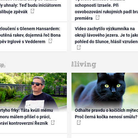
dy uhnaly: Teď budu iniciátorem
schopnosti Izraele. Při
 slibuje zpěvák
osvobozování rukojmích padl br
premiéra
zloučení s Glenem Hansardem:
Video zachytilo výzkumníka na
outěná rakev, dojemná řeč Bona
okraji lávového jezera. Je to jak
zpěv Irglové s Vedderem
pohled do Slunce, hlásil vzruše
rtyho frky: Táta kvůli mému
Odhalte pravdu o kočičích mýtec
oru málem přišel o práci,
Proč černá kočka nenosí smůlu?
práví kontroverzní Řezník