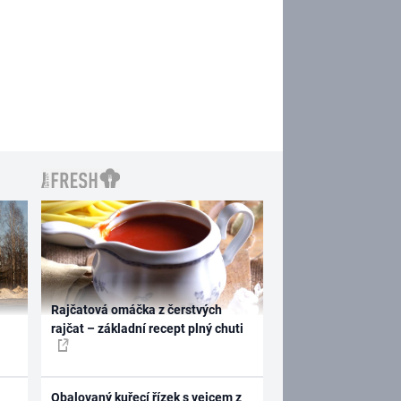
Rajčatová omáčka z čerstvých
rajčat – základní recept plný chuti
Obalovaný kuřecí řízek s vejcem z