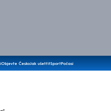
í
Objevte Česko
Jak ušetřit
Sport
Počasí