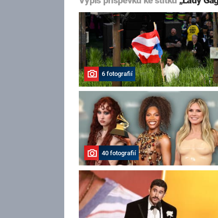
Výpis příspěvků ke štítku
„Lady Ga
6 fotografií
40 fotografií