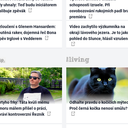
dy uhnaly: Teď budu iniciátorem
schopnosti Izraele. Při
 slibuje zpěvák
osvobozování rukojmích padl br
premiéra
zloučení s Glenem Hansardem:
Video zachytilo výzkumníka na
outěná rakev, dojemná řeč Bona
okraji lávového jezera. Je to jak
zpěv Irglové s Vedderem
pohled do Slunce, hlásil vzruše
rtyho frky: Táta kvůli mému
Odhalte pravdu o kočičích mýtec
oru málem přišel o práci,
Proč černá kočka nenosí smůlu?
práví kontroverzní Řezník