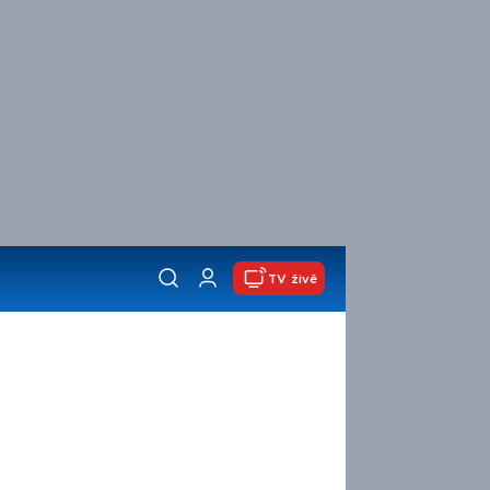
TV živě