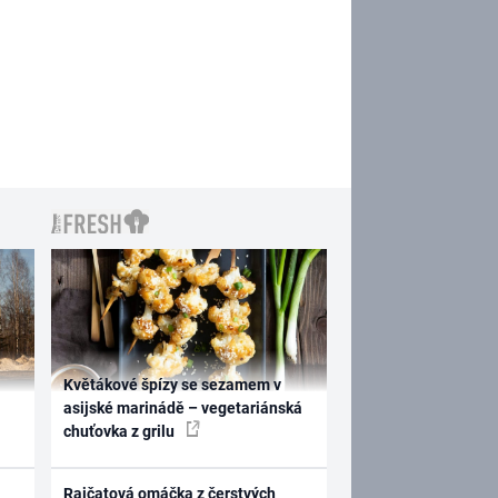
Květákové špízy se sezamem v
asijské marinádě – vegetariánská
chuťovka z grilu
Rajčatová omáčka z čerstvých