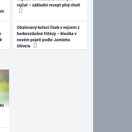
rajčat – základní recept plný chuti
atr
Obalovaný kuřecí řízek s vejcem z
o
horkovzdušné fritézy – klasika v
ně
novém pojetí podle Jamieho
Olivera
h!