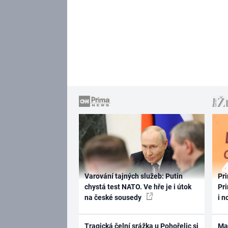
Varování tajných služeb: Putin
Pri
chystá test NATO. Ve hře je i útok
Pri
na české sousedy
i n
Tragická čelní srážka u Pohořelic si
Ma