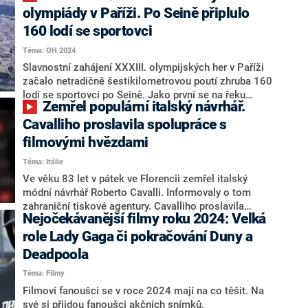
Kdo letos nejvíce zazářil na červeném koberci?
olympiády v Paříži. Po Seině připlulo
160 lodí se sportovci
Téma: OH 2024
Slavnostní zahájení XXXIII. olympijských her v Paříži
začalo netradičně šestikilometrovou poutí zhruba 160
lodí se sportovci po Seině. Jako první se na řeku
Zemřel populární italský návrhář.
vydali Řekové. Výpravy s výjimkou ruské a běloruské,
které Mezinárodní olympijský výbor kvůli válečné
Cavalliho proslavila spolupráce s
agresi na Ukrajině z defilé vyloučil, připlují na
filmovými hvězdami
Trocadéro. Tam se uskuteční program a nezbytné
Téma: Itálie
formality.
Ve věku 83 let v pátek ve Florencii zemřel italský
módní návrhář Roberto Cavalli. Informovaly o tom
zahraniční tiskové agentury. Cavalliho proslavila
Nejočekávanější filmy roku 2024: Velká
spolupráce s filmovými hvězdami, jakými byly Brigitte
Bardotová či Sophia Lorenová. V módě mu byl blízký
role Lady Gaga či pokračování Duny a
výstřední styl a potisky inspirované přírodou.
Deadpoola
Téma: Filmy
Filmoví fanoušci se v roce 2024 mají na co těšit. Na
své si přijdou fanoušci akčních snímků,