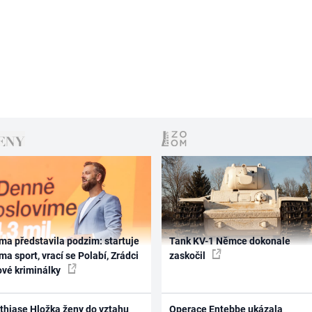
ma představila podzim: startuje
Tank KV-1 Němce dokonale
ma sport, vrací se Polabí, Zrádci
zaskočil
ové kriminálky
thiase Hložka ženy do vztahu
Operace Entebbe ukázala