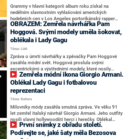
výstup Cher.
Grammy v hlavní kategorii album roku získal na
nedělním slavnostním vyhlašování amerických
hudebních cen v Los Angeles portorikánský rapper
OBRAZEM: Zemřela návrhářka Pam
Bad Bunny za kolekci Debí Tirar Más Fotos. Podle
agentury AP je to poprvé, co hlavní cenu dostalo
Hoggová. Svými modely uměla šokovat,
španělskojazyčné album. Nahrávkou roku je singl
oblékala i Lady Gagu
Luther od amerického rappera Kendricka Lamara a
Téma: Lidé
zpěvačky SZA. Cenu za nejlepší píseň roku dostala
další americká zpěvačka Billie Eilish za song
Zpráva o úmrtí návrhářky a zpěvačky Pam Hoggové
Wildflower.
zasáhla módní svět. Hoggová proslula svými
excentrickými a výstředními modely, které nosily
Zemřela módní ikona Giorgio Armani.
takové hvězdy jako Lady Gaga, Rihanna či Kate
Mossová. V mládí vystupovala také s kapelou Doll.
Oblékal Lady Gagu i fotbalovou
reprezentaci
Téma: Kultura
Milovníky módy zasáhla smutná zpráva. Ve věku 91
let zemřel italský návrhář Giorgio Armani. Jeho outfity
nosili slavní hollywoodští herci i herečky. Oblékal
První snímky z obřadu století.
anglickou fotbalovou reprezentaci nebo italské
olympioniky v Turíně. Byl první ikonou módního
Podívejte se, jaké šaty měla Bezosova
průmyslu, která odmítla příliš hubené modelky, a také