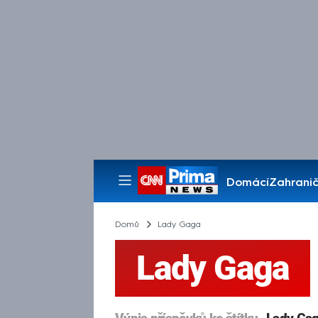
Domácí
Zahranič
Pořady
Domů
Lady Gaga
Lady Gaga