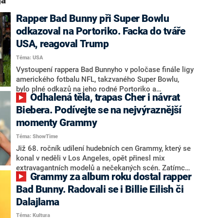
ga“
Rapper Bad Bunny při Super Bowlu
odkazoval na Portoriko. Facka do tváře
USA, reagoval Trump
Téma: USA
Vystoupení rappera Bad Bunnyho v poločase finále ligy
amerického fotbalu NFL, takzvaného Super Bowlu,
bylo plné odkazů na jeho rodné Portoriko a
Odhalená těla, trapas Cher i návrat
hispánskou kulturu. Bad Bunny je prvním interpretem
používajícím převážně španělštinu, který byl hlavní
Biebera. Podívejte se na nejvýraznější
hvězdou tohoto vystoupení, píší v pondělí v noci
momenty Grammy
agentury. Představení, kterého se zúčastnili i Lady
Téma: ShowTime
Gaga a Ricky Martin, se nelíbilo americkému
prezidentovi Donaldu Trumpovi.
Již 68. ročník udílení hudebních cen Grammy, který se
konal v neděli v Los Angeles, opět přinesl mix
extravagantních modelů a nečekaných scén. Zatímco
Grammy za album roku dostal rapper
hollywoodské hvězdy obvykle sází na eleganci,
hudebníci se na červeném koberci nebojí
Bad Bunny. Radovali se i Billie Eilish či
experimentovat a šokovat. Kromě odvážných rób,
Dalajlama
které nenechávaly mnoho prostoru pro fantazii, diváci
Téma: Kultura
zaznamenali i návrat Justina Biebera a zapomnětlivý