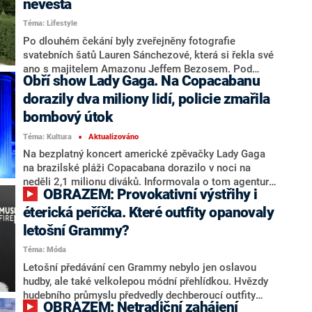
nevěsta
jedním z těch, kdo zastávali názor, že by luxusní móda
Téma: Lifestyle
neměla kráčet ve stopách takzvané rychlé módy.
Po dlouhém čekání byly zveřejněny fotografie
svatebních šatů Lauren Sánchezové, která si řekla své
ano s majitelem Amazonu Jeffem Bezosem. Pod
Obří show Lady Gaga. Na Copacabanu
luxusními šaty je podepsán módní dům Dolce &
Gabbana. První snímky zveřejnil časopis Vogue, pro
dorazily dva miliony lidí, policie zmařila
nějž nevěsta prozradila, že na finální podobě
bombový útok
pracovala s návrhářem rok a půl. Na „svatbu století“
Téma: Kultura
Aktualizováno
dorazilo mnoho hvězdných hostů.
■
Na bezplatný koncert americké zpěvačky Lady Gaga
na brazilské pláži Copacabana dorazilo v noci na
neděli 2,1 milionu diváků. Informovala o tom agentura
OBRAZEM: Provokativní výstřihy i
AP s odvoláním na organizátory. Největší koncert v
kariéře 39leté interpretky o půl milionu účastníků
éterická peříčka. Které outfity opanovaly
překonal bezplatný koncert Madonny, který se na
letošní Grammy?
stejném místě konal téměř přesně před rokem. Lady
Téma: Móda
Gaga se tak postarala o hudební vystoupení s
historicky pátou nejvyšší účastí. Brazilská policie v
Letošní předávání cen Grammy nebylo jen oslavou
neděli oznámila, že překazila plánovaný bombový útok
hudby, ale také velkolepou módní přehlídkou. Hvězdy
na tuto akci.
hudebního průmyslu předvedly dechberoucí outfity
OBRAZEM: Netradiční zahájení
plné elegance, extravagance i odvážných experimentů.