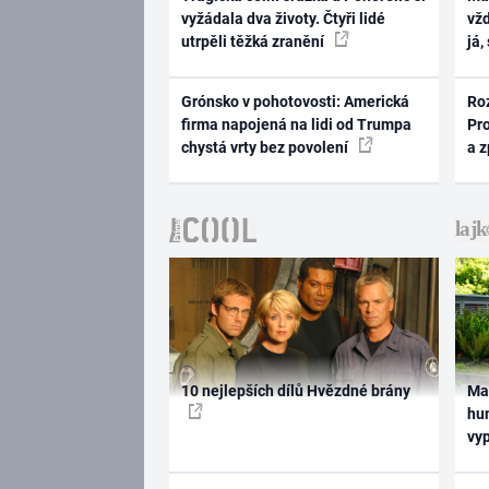
vyžádala dva životy. Čtyři lidé
vž
utrpěli těžká zranění
já,
Grónsko v pohotovosti: Americká
Ro
firma napojená na lidi od Trumpa
Pr
chystá vrty bez povolení
a 
10 nejlepších dílů Hvězdné brány
Ma
hum
vy