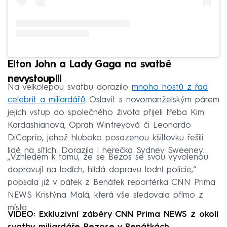
Elton John a Lady Gaga na svatbě
nevystoupili
Na velkolepou svatbu dorazilo
mnoho hostů z řad
celebrit a miliardářů
. Oslavit s novomanželským párem
jejich vstup do společného života přijeli třeba Kim
Kardashianová, Oprah Winfreyová či Leonardo
DiCaprio, jehož hluboko posazenou kšiltovku řešili
lidé na sítích. Dorazila i herečka Sydney Sweeney.
„Vzhledem k tomu, že se Bezos se svou vyvolenou
dopravují na lodích, hlídá dopravu lodní policie,“
popsala již v pátek z Benátek reportérka CNN Prima
NEWS Kristýna Malá, která vše sledovala přímo z
místa.
VIDEO: Exkluzivní záběry CNN Prima NEWS z okolí