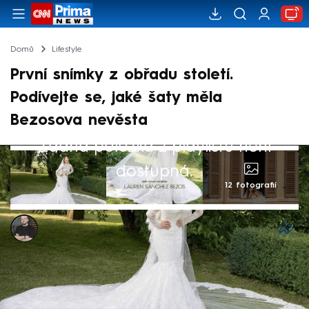
Domů
Lifestyle
První snímky z obřadu století.
Podívejte se, jaké šaty měla
Bezosova nevěsta
Žádná položka z playlistu není
dostupná.
12 fotografií
Marek Pausz
28. čvn 2025, 08:55
Po dlouhém čekání byly zveřejněny
fotografie svatebních šatů Lauren