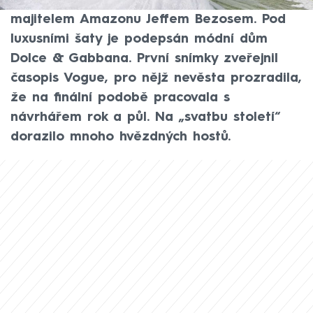
Sánchezové, která si řekla své ano s
majitelem Amazonu Jeffem Bezosem. Pod
luxusními šaty je podepsán módní dům
Dolce & Gabbana. První snímky zveřejnil
časopis Vogue, pro nějž nevěsta prozradila,
že na finální podobě pracovala s
návrhářem rok a půl. Na „svatbu století“
dorazilo mnoho hvězdných hostů.