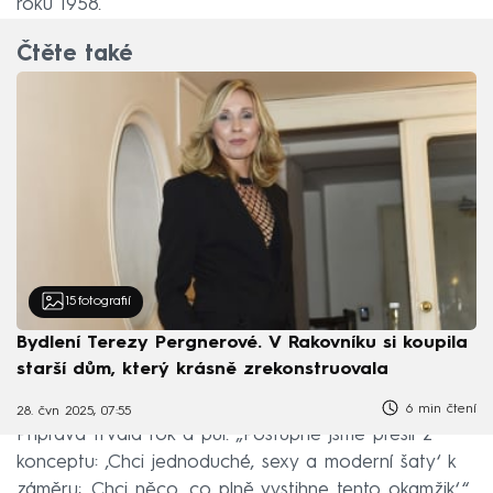
roku 1958.
Čtěte také
15
fotografií
Bydlení Terezy Pergnerové. V Rakovníku si koupila
starší dům, který krásně zrekonstruovala
6 min čtení
28. čvn 2025, 07:55
Příprava trvala rok a půl. „Postupně jsme přešli z
konceptu: ‚Chci jednoduché, sexy a moderní šaty‘ k
záměru: ‚Chci něco, co plně vystihne tento okamžik‘,“