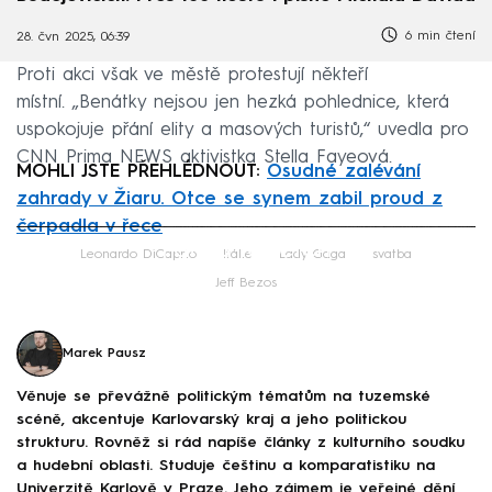
6 min čtení
28. čvn 2025, 06:39
Proti akci však ve městě protestují někteří
místní. „Benátky nejsou jen hezká pohlednice, která
uspokojuje přání elity a masových turistů,“ uvedla pro
CNN Prima NEWS aktivistka Stella Fayeová.
MOHLI JSTE PŘEHLÉDNOUT:
Osudné zalévání
zahrady v Žiaru. Otce se synem zabil proud z
čerpadla v řece
Failed to fetch
Leonardo DiCaprio
Itálie
Lady Gaga
svatba
Jeff Bezos
Marek Pausz
Věnuje se převážně politickým tématům na tuzemské
scéně, akcentuje Karlovarský kraj a jeho politickou
strukturu. Rovněž si rád napíše články z kulturního soudku
a hudební oblasti. Studuje češtinu a komparatistiku na
Univerzitě Karlově v Praze. Jeho zájmem je veřejné dění,