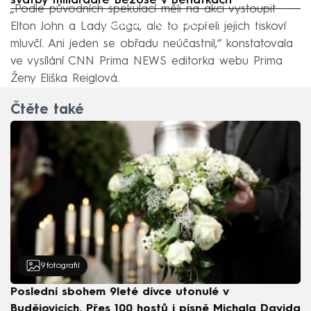
svatby miliardáře Bezose v Benátkách
„Podle původních spekulací měli na akci vystoupit
Failed to fetch
Elton John a Lady Gaga, ale to popřeli jejich tiskoví
mluvčí. Ani jeden se obřadu neúčastnil,“ konstatovala
ve vysílání CNN Prima NEWS editorka webu Prima
Ženy Eliška Reiglová.
Čtěte také
9
fotografií
Poslední sbohem 9leté dívce utonulé v
Budějovicích. Přes 100 hostů i písně Michala Davida