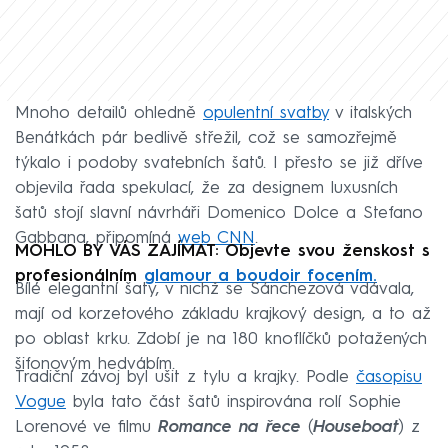
Mnoho detailů ohledně
opulentní svatby
v italských
Benátkách pár bedlivě střežil, což se samozřejmě
týkalo i podoby svatebních šatů. I přesto se již dříve
objevila řada spekulací, že za designem luxusních
šatů stojí slavní návrháři Domenico Dolce a Stefano
Gabbana, připomíná
web CNN
.
MOHLO BY VÁS ZAJÍMAT: Objevte svou ženskost s
profesionálním
glamour a boudoir focením.
Bílé elegantní šaty, v nichž se Sánchezová vdávala,
mají od korzetového základu krajkový design, a to až
po oblast krku. Zdobí je na 180 knoflíčků potažených
šifonovým hedvábím.
Tradiční závoj byl ušit z tylu a krajky. Podle
časopisu
Vogue
byla tato část šatů inspirována rolí Sophie
Lorenové ve filmu
Romance na řece
(
Houseboat
) z