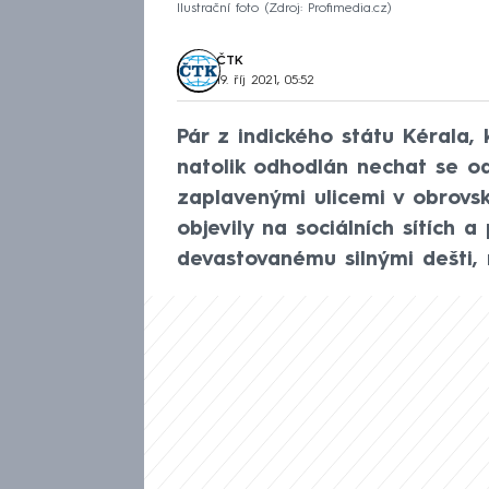
Ilustrační foto
Zdroj: Profimedia.cz
ČTK
19. říj 2021, 05:52
Pár z indického státu Kérala,
natolik odhodlán nechat se o
zaplavenými ulicemi v obrovsk
objevily na sociálních sítích a
devastovanému silnými dešti, 