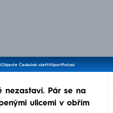
í
Objevte Česko
Jak ušetřit
Sport
Počasí
 nezastaví. Pár se na
openými ulicemi v obřím