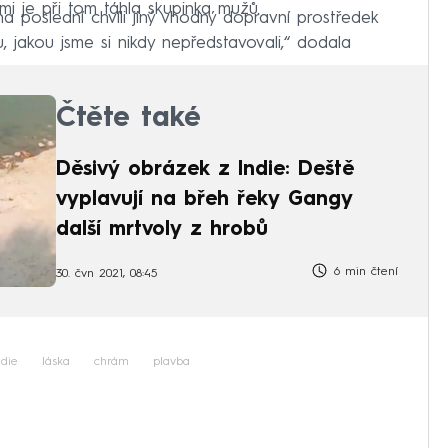
mi je při tom táhla skupinka mužů.
a poslední chvíli jiný vhodný dopravní prostředek
, jakou jsme si nikdy nepředstavovali,“ dodala
Čtěte také
Děsivý obrázek z Indie: Deště
vyplavují na břeh řeky Gangy
další mrtvoly z hrobů
6 min čtení
30. čvn 2021, 08:45
ndie
láska
chrám
plavba