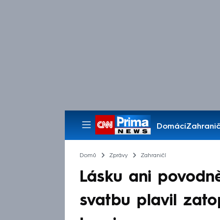
Domácí
Zahranič
Pořady
Domů
Zprávy
Zahraničí
Lásku ani povodně
svatbu plavil zat