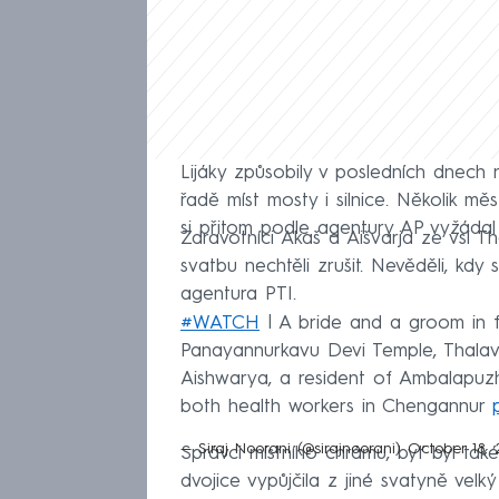
Lijáky způsobily v posledních dnech 
řadě míst mosty i silnice. Několik mě
si přitom podle agentury AP vyžádal ži
Zdravotníci Akaš a Aišvarja ze vsi 
svatbu nechtěli zrušit. Nevěděli, kdy
agentura PTI.
#WATCH
| A bride and a groom in f
Panayannurkavu Devi Temple, Thalava
Aishwarya, a resident of Ambalapuzh
both health workers in Chengannur
— Siraj Noorani (@sirajnoorani)
October 18, 
Správci místního chrámu, byť byl také
dvojice vypůjčila z jiné svatyně velk