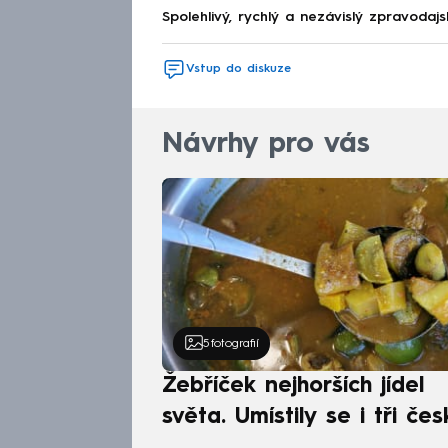
Spolehlivý, rychlý a nezávislý zpravodajs
Vstup do diskuze
Návrhy pro vás
5
fotografií
Žebříček nejhorších jídel
světa. Umístily se i tři čes
pokrmy, vévodí skandináv