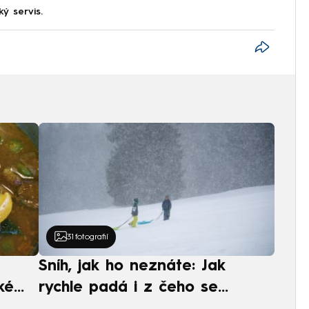
ký servis.
31
fotografií
Sníh, jak ho neznáte: Jak
ké
rychle padá i z čeho se
ská
skládá. A vločky nejsou bílé