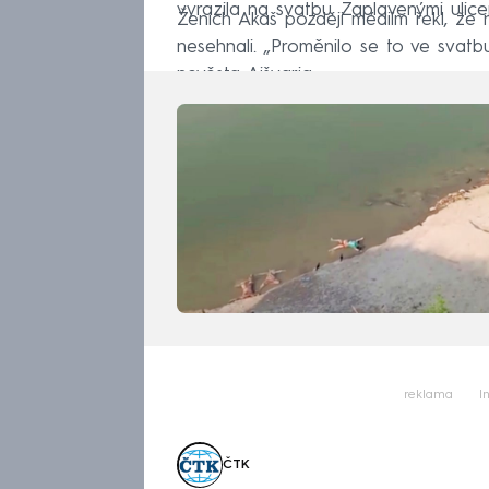
vyrazila na svatbu. Zaplavenými ulice
Ženich Akaš později médiím řekl, že n
nesehnali. „Proměnilo se to ve svatbu
nevěsta Aišvarja.
reklama
I
ČTK