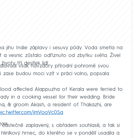
na jihu Indie záplavy i sesuvy půdy. Voda smetla na
st a vesnic zůstalo odříznuto od zbytku světa. Živel
voty tří desítek lidí.
Thalavadí však navzdory přírodní pohromě svou
 si zase budou moci vzít v práci volno, popsala
lood affected Alappuzha of Kerala were ferried to
dy in a cooking vessel for their wedding. Bride
a, & groom Akash, a resident of Thakazhi, are
pic.twitter.com/jmVooVc0Sa
2021
 částečně zaplavený, s obřadem souhlasili, a tak si
ý hliníkový hrnec, do kterého se v pondělí usadila a