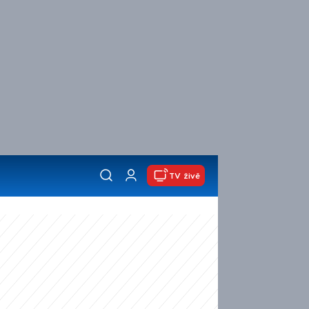
TV živě