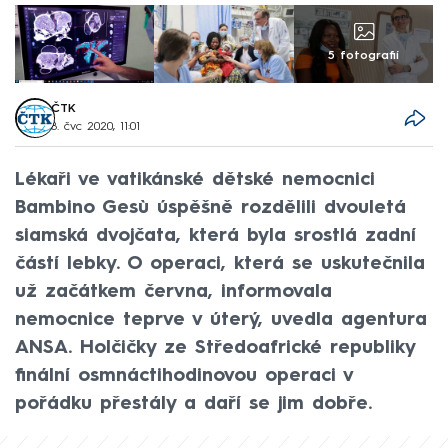
5 fotografií
ČTK
8. čvc 2020, 11:01
Lékaři ve vatikánské dětské nemocnici
Bambino Gesù úspěšně rozdělili dvouletá
siamská dvojčata, která byla srostlá zadní
částí lebky. O operaci, která se uskutečnila
už začátkem června, informovala
nemocnice teprve v úterý, uvedla agentura
ANSA. Holčičky ze Středoafrické republiky
finální osmnáctihodinovou operaci v
pořádku přestály a daří se jim dobře.