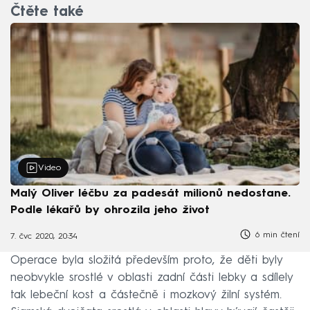
Čtěte také
Video
Malý Oliver léčbu za padesát milionů nedostane.
Podle lékařů by ohrozila jeho život
6 min čtení
7. čvc 2020, 20:34
Operace byla složitá především proto, že děti byly
neobvykle srostlé v oblasti zadní části lebky a sdílely
tak lebeční kost a částečně i mozkový žilní systém.