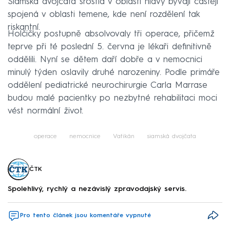
Siamská dvojčata srostlá v oblasti hlavy bývají častěji
spojená v oblasti temene, kde není rozdělení tak
riskantní.
Holčičky postupně absolvovaly tři operace, přičemž
teprve při té poslední 5. června je lékaři definitivně
oddělili. Nyní se dětem daří dobře a v nemocnici
minulý týden oslavily druhé narozeniny. Podle primáře
oddělení pediatrické neurochirurgie Carla Marrase
budou malé pacientky po nezbytné rehabilitaci moci
vést normální život.
operace
nemocnice
Vatikán
siamská dvojčata
ČTK
Spolehlivý, rychlý a nezávislý zpravodajský servis.
Pro tento článek jsou komentáře vypnuté