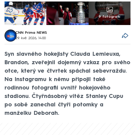
9 fotografií
CNN Prima NEWS
29. kvě 2026, 14:00
Syn slavného hokejisty Clauda Lemieuxa,
Brandon, zveřejnil dojemný vzkaz pro svého
otce, který ve čtvrtek spáchal sebevraždu.
Na Instagramu k němu připojil také
rodinnou fotografii uvnitř hokejového
stadionu. Čtyřnásobný vítěz Stanley Cupu
po sobě zanechal čtyři potomky a
manželku Deborah.