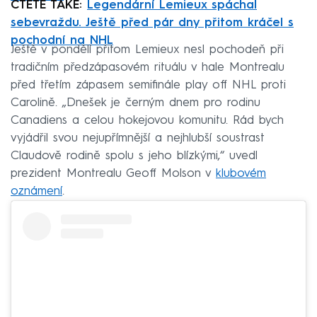
ČTĚTE TAKÉ:
Legendární Lemieux spáchal
sebevraždu. Ještě před pár dny přitom kráčel s
pochodní na NHL
Ještě v pondělí přitom Lemieux nesl pochodeň při
tradičním předzápasovém rituálu v hale Montrealu
před třetím zápasem semifinále play off NHL proti
Carolině. „Dnešek je černým dnem pro rodinu
Canadiens a celou hokejovou komunitu. Rád bych
vyjádřil svou nejupřímnější a nejhlubší soustrast
Claudově rodině spolu s jeho blízkými,“ uvedl
prezident Montrealu Geoff Molson v
klubovém
oznámení
.