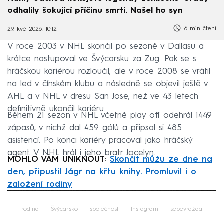
odhalily šokující příčinu smrti. Našel ho syn
6 min čtení
29. kvě 2026, 10:12
V roce 2003 v NHL skončil po sezoně v Dallasu a
krátce nastupoval ve Švýcarsku za Zug. Pak se s
hráčskou kariérou rozloučil, ale v roce 2008 se vrátil
na led v čínském klubu a následně se objevil ještě v
AHL a v NHL v dresu San Jose, než ve 43 letech
definitivně ukončil kariéru.
Během 21 sezon v NHL včetně play off odehrál 1449
zápasů, v nichž dal 459 gólů a připsal si 485
asistencí. Po konci kariéry pracoval jako hráčský
agent. V NHL hrál i jeho bratr Jocelyn.
MOHLO VÁM UNIKNOUT:
Skončit můžu ze dne na
den, připustil Jágr na křtu knihy. Promluvil i o
založení rodiny
Failed to fetch
rodina
Švýcarsko
společnost
Instagram
sebevražda