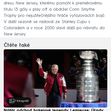
dresu New Jersey, kterému pomohl k premiérovému
titulu 13 góly v play off a obdržel Conn Smythe
Trophy pro nejužitečnějšího hráče vyřazovacích bojů.
V další sezoně se radoval ze Stanley Cupu s
Coloradem a v roce 2000 slavil další po návratu do
New Jersey.
Čtěte také
7
fotografií
Náhlý odchod hokejové legendy Lemieuxe: Úřady